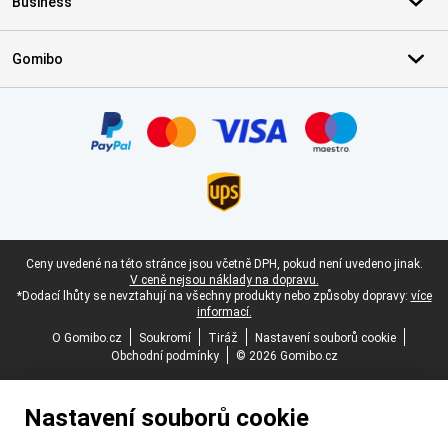
Business
Gomibo
Certifikáty, platební metody, partneři doručovacích služeb
Právní zápatí
Ceny uvedené na této stránce jsou včetně DPH, pokud není uvedeno jinak.
V ceně nejsou náklady na dopravu.
*Dodací lhůty se nevztahují na všechny produkty nebo způsoby dopravy:
více
informací.
O Gomibo.cz
Soukromí
Tiráž
Nastavení souborů cookie
Obchodní podmínky
© 2026 Gomibo.cz
Nastavení souborů cookie