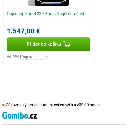
Objednejte před 23:30 pro zítřejší doručení
1.547,00 €
Přidat do košíku
Vč. DPH
|
Doprava zdarma
Zákaznický servis bude
otevřenozítra
v09.00 hodin
S