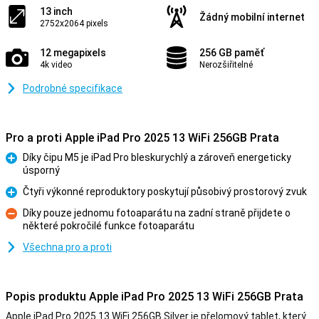
13 inch
Žádný mobilní internet
2752x2064 pixels
12 megapixels
256 GB paměť
4k video
Nerozšiřitelné
Podrobné specifikace
Pro a proti Apple iPad Pro 2025 13 WiFi 256GB Prata
Díky čipu M5 je iPad Pro bleskurychlý a zároveň energeticky
úsporný
Pro
Čtyři výkonné reproduktory poskytují působivý prostorový zvuk
Pro
Díky pouze jednomu fotoaparátu na zadní straně přijdete o
některé pokročilé funkce fotoaparátu
Proti
Všechna pro a proti
Popis produktu Apple iPad Pro 2025 13 WiFi 256GB Prata
Apple iPad Pro 2025 13 WiFi 256GB Silver je přelomový tablet, který