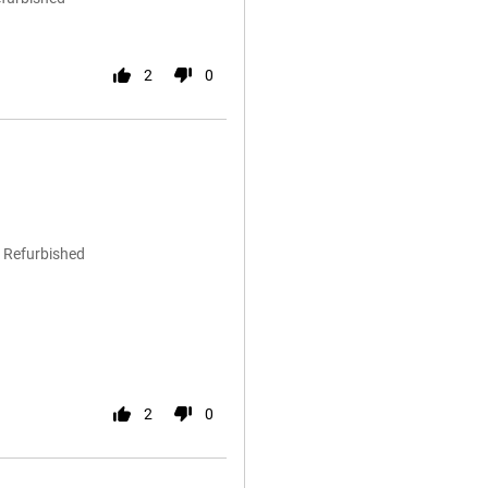
2
0
 Refurbished
2
0