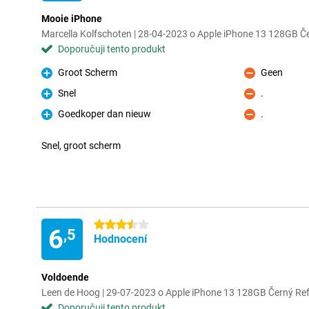
Mooie iPhone
Marcella Kolfschoten | 28-04-2023 o Apple iPhone 13 128GB Č
Doporučuji tento produkt
Groot Scherm
Geen
Pro
Proti
Snel
.
Pro
Proti
Goedkoper dan nieuw
.
Pro
Proti
Snel, groot scherm
3.5 hvězdičky
6
,5
Hodnocení
Voldoende
Leen de Hoog | 29-07-2023 o Apple iPhone 13 128GB Černý Re
Doporučuji tento produkt