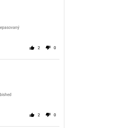
 Repasovaný
2
0
rbished
2
0