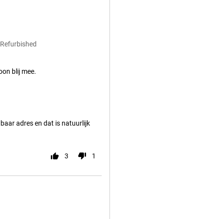
 Refurbished
on blij mee.
baar adres en dat is natuurlijk
3
1