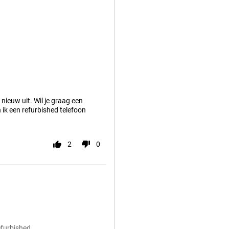
nieuw uit. Wil je graag een
 ik een refurbished telefoon
2
0
efurbished