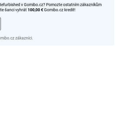
13 Refurbished v Gomibo.cz? Pomozte ostatním zákazníkům
jte šanci vyhrát
100,00 €
Gomibo.cz kredit!
ibo.cz zákazníci.