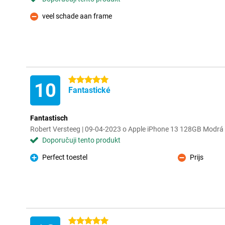
veel schade aan frame
Proti
5 hvězdičky
10
Fantastické
Fantastisch
Robert Versteeg | 09-04-2023 o Apple iPhone 13 128GB Modrá
Doporučuji tento produkt
Perfect toestel
Prijs
Pro
Proti
5 hvězdičky