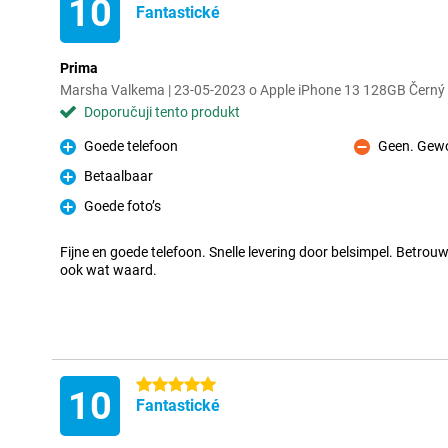
10
Fantastické
Prima
Marsha Valkema | 23-05-2023 o Apple iPhone 13 128GB Černý
Doporučuji tento produkt
Goede telefoon
Geen. Gewo
Pro
Proti
Betaalbaar
Pro
Goede foto’s
Pro
Fijne en goede telefoon. Snelle levering door belsimpel. Betrouw
ook wat waard.
5 hvězdičky
10
Fantastické