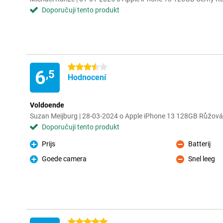
Doporučuji tento produkt
3.5 hvězdičky
6
,5
Hodnocení
Voldoende
Suzan Meijburg | 28-03-2024 o Apple iPhone 13 128GB Růžová
Doporučuji tento produkt
Prijs
Batterij
Pro
Proti
Goede camera
Snel leeg
Pro
Proti
5 hvězdičky