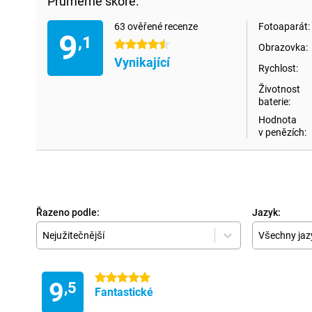
Průměrné skóre:
63 ověřené recenze
Fotoaparát:
9
,1
4.5 hvězdičky
Obrazovka:
Vynikající
Rychlost:
Životnost
baterie:
Hodnota
v penězích:
Řazeno podle:
Jazyk:
Nejužitečnější
Všechny jaz
5 hvězdičky
9
,5
Fantastické