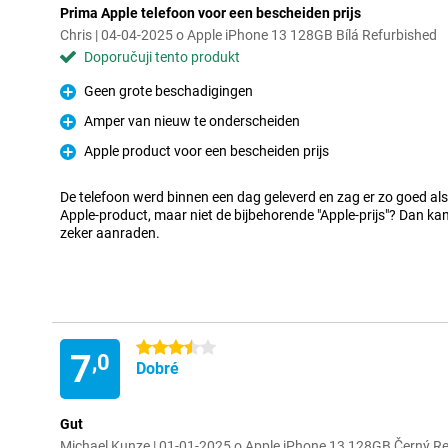
Prima Apple telefoon voor een bescheiden prijs
Chris | 04-04-2025 o Apple iPhone 13 128GB Bílá Refurbished
Doporučuji tento produkt
Geen grote beschadigingen
Pro
Amper van nieuw te onderscheiden
Pro
Apple product voor een bescheiden prijs
Pro
De telefoon werd binnen een dag geleverd en zag er zo goed als 
Apple-product, maar niet de bijbehorende "Apple-prijs"? Dan kan
zeker aanraden.
3.5 hvězdičky
7
,0
Dobré
Gut
Michael Kunze | 01-01-2025 o Apple iPhone 13 128GB Černý R