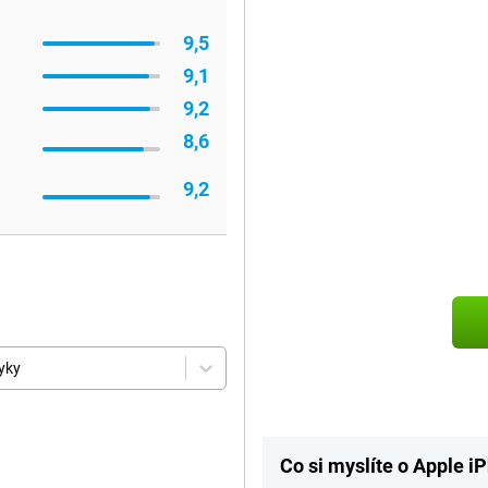
9,5
9,1
9,2
8,6
9,2
yky
Co si myslíte o Apple i