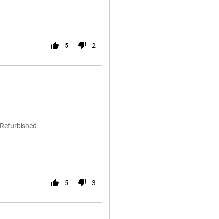
5
2
 Refurbished
5
3