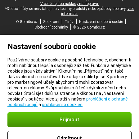
V ceně nejsou náklady na dopravu.
*Dodací lhůty se nevztahují na všechny produkty nebo způsoby dopravy:
více
informací.
O Gomibo.cz
Soukromí
Tiráž
Nastavení souborů cookie
Obchodní podmínky
© 2026 Gomibo.cz
Nastavení souborů cookie
Používáme soubory cookie a podobné technologie, abychom ti
mohli nabídnout lepší a osobnější zážitek. Funkční a analytické
cookies jsou vždy aktivní. Kliknutím na „Přijmout“ nám také
dáš svolení shromažďovat tvé údaje a sdílet je se 3 partnery
pro marketingové účely, abychom ti mohli zobrazovat
relevantní reklamy. Svůj souhlas můžeš kdykoli změnit nebo
odvolat. Stačí sjet dolů na stránce a kliknout na „Nastavení
cookies“ v patičce. Více zjistíš v našem
prohlášení o ochraně
osobních údajů
a
prohlášení o cookies
.
Přijmout
Odmítnout