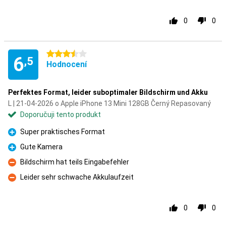
0
0
3.5 hvězdičky
6
,5
Hodnocení
Perfektes Format, leider suboptimaler Bildschirm und Akku
L | 21-04-2026 o Apple iPhone 13 Mini 128GB Černý Repasovaný
Doporučuji tento produkt
Super praktisches Format
Pro
Gute Kamera
Pro
Bildschirm hat teils Eingabefehler
Proti
Leider sehr schwache Akkulaufzeit
Proti
0
0