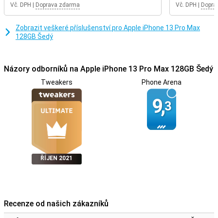
Vč. DPH
|
Doprava zdarma
Vč. DPH
|
Dopra
Zobrazit veškeré příslušenství pro Apple iPhone 13 Pro Max
128GB Šedý
Názory odborníků na Apple iPhone 13 Pro Max 128GB Šedý
Tweakers
Phone Arena
9,
3
ŘÍJEN 2021
Recenze od našich zákazníků