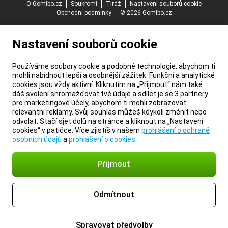
O Gomibo.cz
Soukromí
Tiráž
Nastavení souborů cookie
Obchodní podmínky
© 2026 Gomibo.cz
Nastavení souborů cookie
Používáme soubory cookie a podobné technologie, abychom ti
mohli nabídnout lepší a osobnější zážitek. Funkční a analytické
cookies jsou vždy aktivní. Kliknutím na „Přijmout“ nám také
dáš svolení shromažďovat tvé údaje a sdílet je se 3 partnery
pro marketingové účely, abychom ti mohli zobrazovat
relevantní reklamy. Svůj souhlas můžeš kdykoli změnit nebo
odvolat. Stačí sjet dolů na stránce a kliknout na „Nastavení
cookies“ v patičce. Více zjistíš v našem
prohlášení o ochraně
osobních údajů
a
prohlášení o cookies
.
Přijmout
Odmítnout
Spravovat předvolby