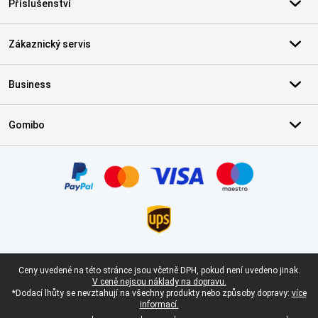
Příslušenství
Zákaznický servis
Business
Gomibo
Certifikáty, platební metody, partneři doručovacích služeb
Právní zápatí
Ceny uvedené na této stránce jsou včetně DPH, pokud není uvedeno jinak.
V ceně nejsou náklady na dopravu.
*Dodací lhůty se nevztahují na všechny produkty nebo způsoby dopravy:
více
informací.