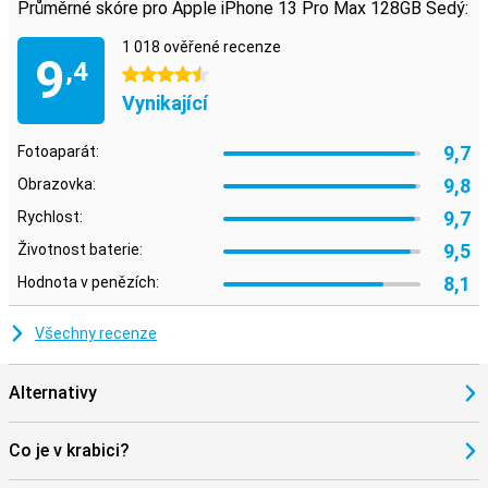
Průměrné skóre pro Apple iPhone 13 Pro Max 128GB Šedý:
1 018 ověřené recenze
9
,4
4.5 hvězdičky
Vynikající
9,7
Fotoaparát:
9,8
Obrazovka:
9,7
Rychlost:
9,5
Životnost baterie:
8,1
Hodnota v penězích:
Všechny recenze
Alternativy
Co je v krabici?