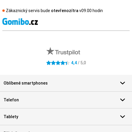
Zákaznický servis bude
otevřenozítra
v09.00 hodin
S
Externí hodnocení obchodu
4,4
/ 5,0
4.4 hvězdičky
Oblíbené smartphones
Telefon
Tablety