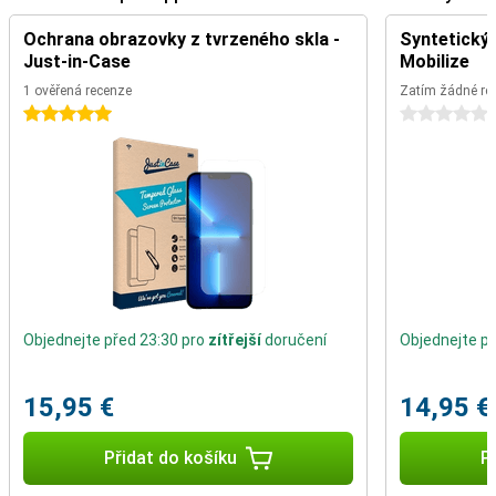
Ochrana obrazovky z tvrzeného skla -
Syntetický 
Just-in-Case
Mobilize
1 ověřená recenze
Zatím žádné re
5 hvězdičky
0 hvězdičky
Objednejte před 23:30 pro
zítřejší
doručení
Objednejte př
15,95 €
14,95 €
Přidat do košíku
P