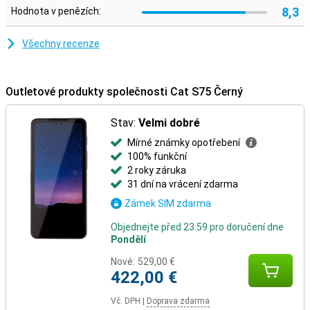
8,3
Hodnota v penězích:
Všechny recenze
Outletové produkty společnosti Cat S75 Černý
Stav:
Velmi dobré
Mírné známky opotřebení
100% funkční
2 roky záruka
31 dní na vrácení zdarma
Zámek SIM zdarma
Objednejte před 23:59 pro doručení dne
Pondělí
Nové:
529,00 €
422,00 €
Vč. DPH
|
Doprava zdarma