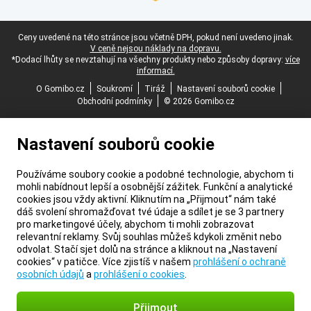
Právní zápatí
Ceny uvedené na této stránce jsou včetně DPH, pokud není uvedeno jinak.
V ceně nejsou náklady na dopravu.
*Dodací lhůty se nevztahují na všechny produkty nebo způsoby dopravy:
více
informací.
O Gomibo.cz
Soukromí
Tiráž
Nastavení souborů cookie
Obchodní podmínky
© 2026 Gomibo.cz
Nastavení souborů cookie
Používáme soubory cookie a podobné technologie, abychom ti
mohli nabídnout lepší a osobnější zážitek. Funkční a analytické
cookies jsou vždy aktivní. Kliknutím na „Přijmout“ nám také
dáš svolení shromažďovat tvé údaje a sdílet je se 3 partnery
pro marketingové účely, abychom ti mohli zobrazovat
relevantní reklamy. Svůj souhlas můžeš kdykoli změnit nebo
odvolat. Stačí sjet dolů na stránce a kliknout na „Nastavení
cookies“ v patičce. Více zjistíš v našem
prohlášení o ochraně
osobních údajů
a
prohlášení o cookies
.
Přijmout