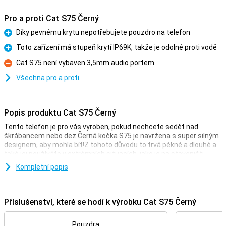
Pro a proti Cat S75 Černý
Díky pevnému krytu nepotřebujete pouzdro na telefon
Pro
Toto zařízení má stupeň krytí IP69K, takže je odolné proti vodě
Pro
Cat S75 není vybaven 3,5mm audio portem
Proti
Všechna pro a proti
Popis produktu Cat S75 Černý
Tento telefon je pro vás vyroben, pokud nechcete sedět nad
škrábancem nebo dez.Černá kočka S75 je navržena s super silným
designem, aby mohla bít!Z tohoto důvodu to trvá pěkně a dlouhé a
také jej používáte v extrémních situacích, jako je na staveništi.
Tento telefon jednoduše používáte bez případu, protože bydlení je
Kompletní popis
již navrženo pro další přilnavost a odpor pádu.Tento telefon má
navíc moderní smartphonefeatures a má 50MP hlavovou
kameru.Toto zařízení má 128 GBGB paměti úložiště, takže máte
Příslušenství, které se hodí k výrobku Cat S75 Černý
dostatek místa pro všechny své soubory.
Camerasetup s mnoha možnostmi
Pouzdra