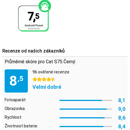
7,
5
Recenze od našich zákazníků
Průměrné skóre pro Cat S75 Černý:
96 ověřené recenze
8
,5
4.5 hvězdičky
Velmi dobré
8,1
Fotoaparát:
9,0
Obrazovka:
8,6
Rychlost:
8,4
Životnost baterie: