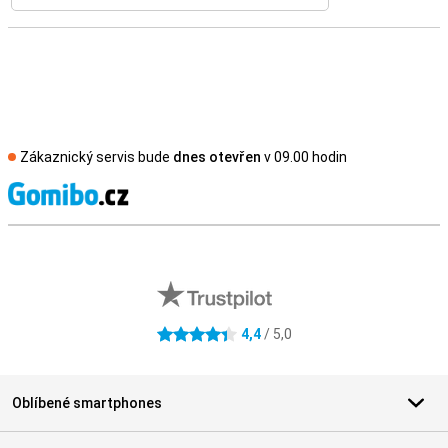
Zákaznický servis bude
dnes otevřen
v 09.00 hodin
S
Externí hodnocení obchodu
4,4
/ 5,0
4.4 hvězdičky
Oblíbené smartphones