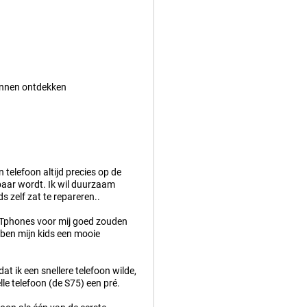
unnen ontdekken
n telefoon altijd precies op de
kbaar wordt. Ik wil duurzaam
s zelf zat te repareren..
CATphones voor mij goed zouden
ebben mijn kids een mooie
at ik een snellere telefoon wilde,
le telefoon (de S75) een pré.