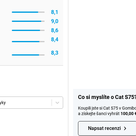
8,1
9,0
8,6
8,4
8,3
Co si myslíte o Cat S75
yky
Koupili jste si Cat S75 v Gom
a získejte šanci vyhrát
100,00 
Napsat recenzi