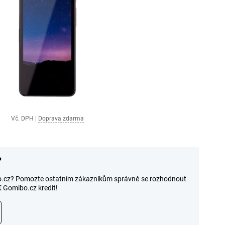
Vč. DPH
|
Doprava zdarma
?
ibo.cz? Pomozte ostatním zákazníkům správně se rozhodnout
€
Gomibo.cz kredit!