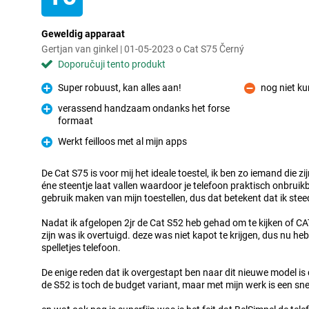
Geweldig apparaat
Gertjan van ginkel | 01-05-2023 o Cat S75 Černý
Doporučuji tento produkt
Super robuust, kan alles aan!
nog niet k
Pro
Proti
verassend handzaam ondanks het forse
formaat
Pro
Werkt feilloos met al mijn apps
Pro
De Cat S75 is voor mij het ideale toestel, ik ben zo iemand die zij
éne steentje laat vallen waardoor je telefoon praktisch onbrui
gebruik maken van mijn toestellen, dus dat betekent dat ik steed
Nadat ik afgelopen 2jr de Cat S52 heb gehad om te kijken of 
zijn was ik overtuigd. deze was niet kapot te krijgen, dus nu h
spelletjes telefoon.
De enige reden dat ik overgestapt ben naar dit nieuwe model is d
de S52 is toch de budget variant, maar met mijn werk is een snel