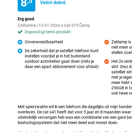
8
,5
Velmi dobré
Erg goed
Catharina | 12-01-2024 o Cat S75 Černý
Doporučuji tento produkt
Onverwoestbaarheid
Zaklamp is
Pro
niet meer o
Proti
De zekerheid dat je satelliet telefoon kunt
stellen zoa
instellen voordat je in het buitenland
outdoor activiteiten gaat doen (mits je
Het 2e simk
Pro
daar een apart abbonement voor afsluit)
slot. Dwz d
satelliet si
met je eige
Proti
meer hebt v
256GB in to
ook twee v
Met spierzwakte wil ik een telefoon die dagelijks uit mijn hande
overleven. De cat s41 heeft dat voor 5 jaar en 8 maanden waar
uiteindelijk vervangen heb was een combinatie van een gare bat
besturingssysteem dat niet meer deed wat moest doen.