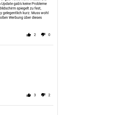
 Update gab's keine Probleme
ildschirm spiegelt zu fest,
dy gelegentlich kurz. Muss wohl
 großen Werbung über dieses
2
0
3
2