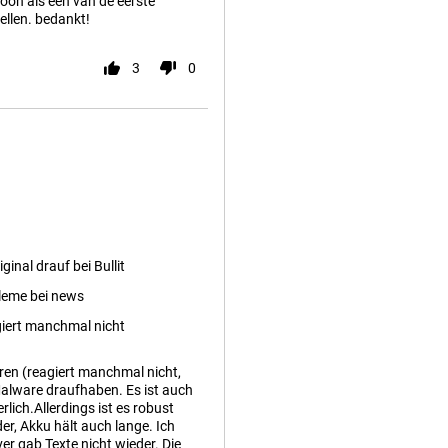
foon als één van de eerste
ellen. bedankt!
3
0
ginal drauf bei Bullit
leme bei news
iert manchmal nicht
eren (reagiert manchmal nicht,
alware draufhaben. Es ist auch
ich.Allerdings ist es robust
er, Akku hält auch lange. Ich
er gab Texte nicht wieder. Die