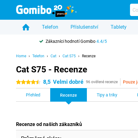
Telefon
Příslušenství
Tablety
Zákazníci hodnotí Gomibo
4.4/5
Home
Telefon
Cat
Cat S75
Recenze
Cat S75 - Recenze
8,5
Velmi dobré
Pouze j
4.5 hvězdičky
96 ověřené recenze
Přehled
Tipy a triky
Recenze
Recenze od našich zákazníků