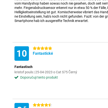
vom Handyshop haben sowas noch nie gesehen, doch seit nem
mehr. Fingerabdrucksensor erkennt nur in etwa 50 % der Fälle, B
Helligkeitseinstellung ist gut. Komischerweise vibriert das Han
ne Einstellung sein, hab's noch nicht gefunden. Fazit: von der
Smartphone hab ich ausgereifte Technik erwartet.
5 hvězdičky
10
Fantastické
Fantastisch
kristof pouls | 25-04-2023 o Cat S75 Černý
Doporučuji tento produkt
4.5 hvězdičky