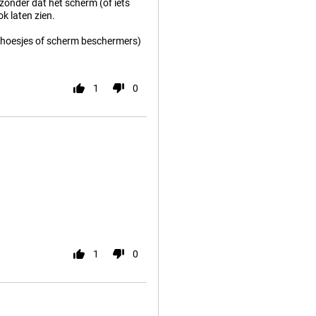
 zonder dat het scherm (of iets
k laten zien.
 hoesjes of scherm beschermers)
1
0
1
0