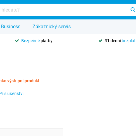
Business
Zákaznický servis
Bezpečné
platby
31 denní
bezpla
ako výstupní produkt
Příslušenství