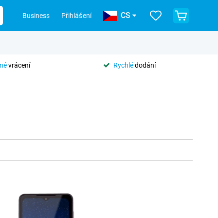
CS
Business
Přihlášení
tné
vrácení
Rychlé
dodání