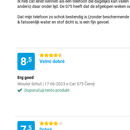
Ik heb cat leren kennen als een telefoon die dagelijks kan vallen
anders) daar onder lijd. De S75 heeft dat de afgelopen weken oo
Dat mijn telefoon zo schok bestendig is (zonder beschermende
& fatsoenlijk water en stof dicht is, is een fijn gevoel.
4.5 hvězdičky
8
,5
Velmi dobré
Erg goed
Wouter Schut | 17-06-2023 o Cat S75 Černý
Doporučuji tento produkt
4 hvězdičky
7
,5
Dobré