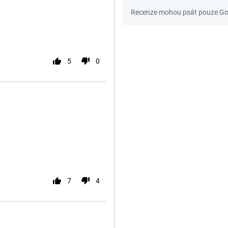
Recenze mohou psát pouze Gom
5
0
7
4