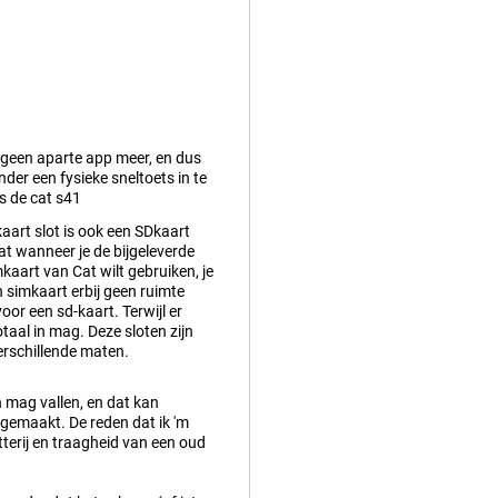
 geen aparte app meer, en dus
nder een fysieke sneltoets in te
ls de cat s41
aart slot is ook een SDkaart
at wanneer je de bijgeleverde
mkaart van Cat wilt gebruiken, je
n simkaart erbij geen ruimte
oor een sd-kaart. Terwijl er
taal in mag. Deze sloten zijn
erschillende maten.
n mag vallen, en dat kan
 gemaakt. De reden dat ik 'm
terij en traagheid van een oud