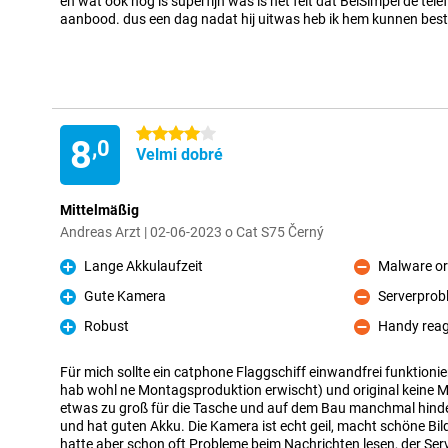
en wat ook nog is superfijn was is het feit dat BelSimpel de tele
aanbood. dus een dag nadat hij uitwas heb ik hem kunnen best
4 hvězdičky
8
,0
Velmi dobré
Mittelmäßig
Andreas Arzt | 02-06-2023 o Cat S75 Černý
Lange Akkulaufzeit
Malware ori
Pro
Proti
Gute Kamera
Serverprob
Pro
Proti
Robust
Handy reag
Pro
Proti
Für mich sollte ein catphone Flaggschiff einwandfrei funktioni
hab wohl ne Montagsproduktion erwischt) und original keine M
etwas zu groß für die Tasche und auf dem Bau manchmal hinderl
und hat guten Akku. Die Kamera ist echt geil, macht schöne Bild
hatte aber schon oft Probleme beim Nachrichten lesen, der Serv