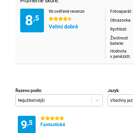
Průměrné skóre:
96 ověřené recenze
Fotoaparát:
8
,5
4.5 hvězdičky
Obrazovka:
Velmi dobré
Rychlost:
Životnost
baterie:
Hodnota
v penězích:
Řazeno podle:
Jazyk:
Nejužitečnější
Všechny jaz
5 hvězdičky
9
,5
Fantastické