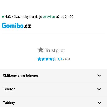
Náš zákaznický servis je
otevřen
až do 21.00
S
Externí hodnocení obchodu
4,4
/ 5,0
4.4 hvězdičky
Oblíbené smartphones
Telefon
Tablety