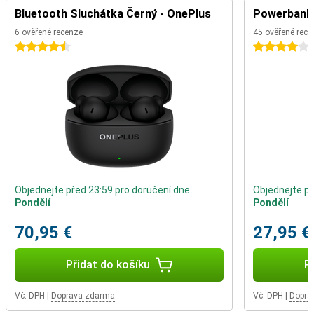
patří mezi funkce tohoto telefonu Doro 2880 4G Black i nahrávání
Bluetooth Sluchátka Černý - OnePlus
Powerbanka
videí.
6 ověřené recenze
45 ověřené rece
4.5 hvězdičky
4 hvězdičky
Objednejte před 23:59 pro doručení dne
Objednejte př
Pondělí
Pondělí
70,95 €
27,95 €
Přidat do košíku
P
Vč. DPH
|
Doprava zdarma
Vč. DPH
|
Dopra