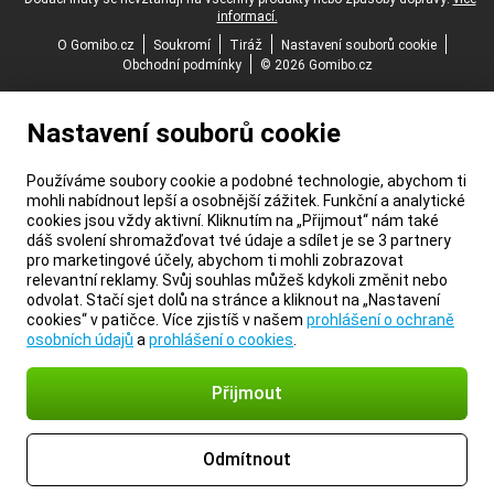
informací.
O Gomibo.cz
Soukromí
Tiráž
Nastavení souborů cookie
Obchodní podmínky
© 2026 Gomibo.cz
Nastavení souborů cookie
Používáme soubory cookie a podobné technologie, abychom ti
mohli nabídnout lepší a osobnější zážitek. Funkční a analytické
cookies jsou vždy aktivní. Kliknutím na „Přijmout“ nám také
dáš svolení shromažďovat tvé údaje a sdílet je se 3 partnery
pro marketingové účely, abychom ti mohli zobrazovat
relevantní reklamy. Svůj souhlas můžeš kdykoli změnit nebo
odvolat. Stačí sjet dolů na stránce a kliknout na „Nastavení
cookies“ v patičce. Více zjistíš v našem
prohlášení o ochraně
osobních údajů
a
prohlášení o cookies
.
Přijmout
Odmítnout