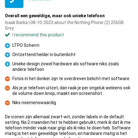
Overall een geweldige, maar ook unieke telefoon
Isaak Barka | 08-10-2023 about the Nothing Phone (2) 256GB
Grey
I recommend this product
LTPO Scherm
Pro
Ontzettend helder in buitenlicht
Pro
Unieke design zowel hardware als software niks zoals
andere telefoon
Pro
Fotos in het donker zijn te overdreven belicht met software
Con
Als je je telefoon uitzet, dan raak je per ongeluk weleens ook
de volume down knop, maakt een screenshot..
Con
Niks noemenswaardig
Con
De iconen zijn allemaal zwart-wit, zonder labels in de default
setting. Na 2 maanden het te hebben gebruikt, merk ik dat ik me
telefoon minder vaak naar grijp als ik niks te doen heb. Software
matig is het een geweldige telefoon, en hardware matig is het