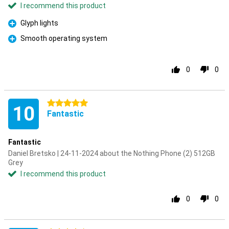
I recommend this product
Glyph lights
Pro
Smooth operating system
Pro
0
0
5 stars
10
Fantastic
Fantastic
Daniel Bretsko | 24-11-2024 about the Nothing Phone (2) 512GB
Grey
I recommend this product
0
0