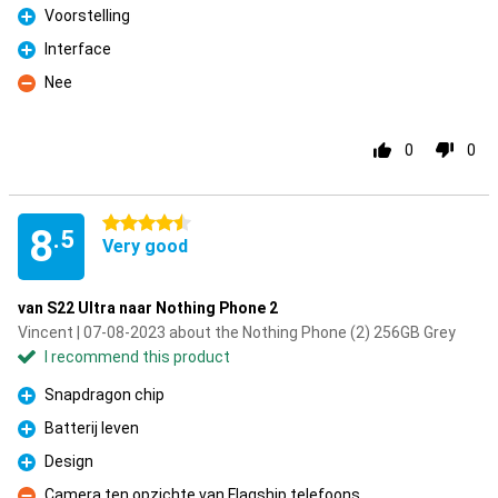
Voorstelling
Pro
Interface
Pro
Nee
Con
0
0
4.5 stars
8
.5
Very good
van S22 Ultra naar Nothing Phone 2
Vincent | 07-08-2023 about the Nothing Phone (2) 256GB Grey
I recommend this product
Snapdragon chip
Pro
Batterij leven
Pro
Design
Pro
Camera ten opzichte van Flagship telefoons