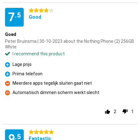
4 stars
7
.5
Good
Goed
Peter Bruinsma | 30-10-2023 about the Nothing Phone (2) 256GB
White
I recommend this product
Lage prijs
Pro
Prima telefoon
Pro
Meerdere apps tegelijk sluiten gaat niet
Con
Automatisch dimmen scherm werkt slecht
Con
2
1
5 stars
9
.5
Fantastic