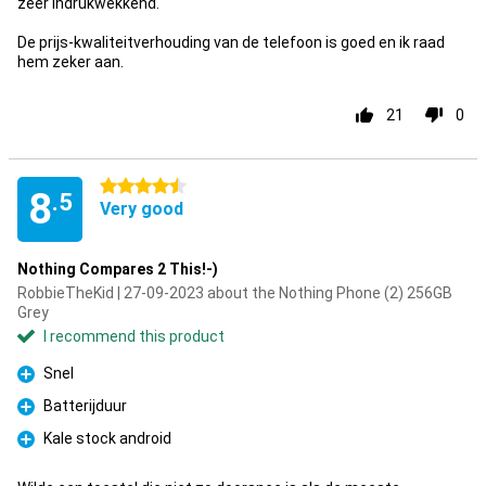
zeer indrukwekkend.
De prijs-kwaliteitverhouding van de telefoon is goed en ik raad
hem zeker aan.
21
0
4.5 stars
8
.5
Very good
Nothing Compares 2 This!-)
RobbieTheKid | 27-09-2023 about the Nothing Phone (2) 256GB
Grey
I recommend this product
Snel
Pro
Batterijduur
Pro
Kale stock android
Pro