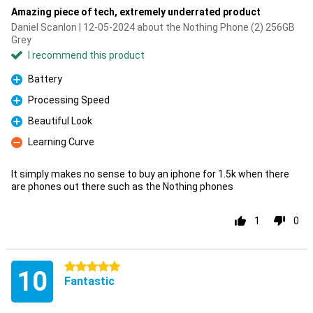
Amazing piece of tech, extremely underrated product
Daniel Scanlon | 12-05-2024 about the Nothing Phone (2) 256GB
Grey
I recommend this product
Battery
Pro
Processing Speed
Pro
Beautiful Look
Pro
Learning Curve
Con
It simply makes no sense to buy an iphone for 1.5k when there
are phones out there such as the Nothing phones
1
0
5 stars
10
Fantastic