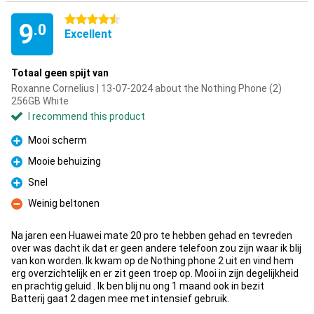
4.5 stars
9
.0
Excellent
Totaal geen spijt van
Roxanne Cornelius | 13-07-2024 about the Nothing Phone (2)
256GB White
I recommend this product
Mooi scherm
Pro
Mooie behuizing
Pro
Snel
Pro
Weinig beltonen
Con
Na jaren een Huawei mate 20 pro te hebben gehad en tevreden
over was dacht ik dat er geen andere telefoon zou zijn waar ik blij
van kon worden. Ik kwam op de Nothing phone 2 uit en vind hem
erg overzichtelijk en er zit geen troep op. Mooi in zijn degelijkheid
en prachtig geluid . Ik ben blij nu ong 1 maand ook in bezit
Batterij gaat 2 dagen mee met intensief gebruik.