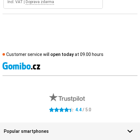
Incl. VAT
|
Doprava zdarma
Customer service will
open today
at 09.00 hours
S
External shop reviews
4.4
/ 5.0
4.4 stars
Popular smartphones