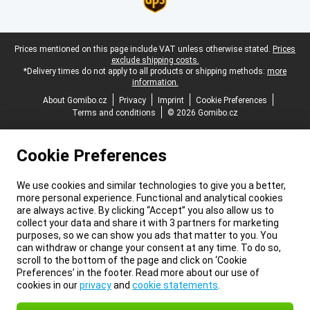
Legal footer
Prices mentioned on this page include VAT unless otherwise stated.
Prices
exclude shipping costs.
*Delivery times do not apply to all products or shipping methods:
more
information.
About Gomibo.cz
Privacy
Imprint
Cookie Preferences
Terms and conditions
© 2026 Gomibo.cz
Cookie Preferences
We use cookies and similar technologies to give you a better,
more personal experience. Functional and analytical cookies
are always active. By clicking “Accept” you also allow us to
collect your data and share it with 3 partners for marketing
purposes, so we can show you ads that matter to you. You
can withdraw or change your consent at any time. To do so,
scroll to the bottom of the page and click on ‘Cookie
Preferences’ in the footer. Read more about our use of
cookies in our
privacy
and
cookie statements
.