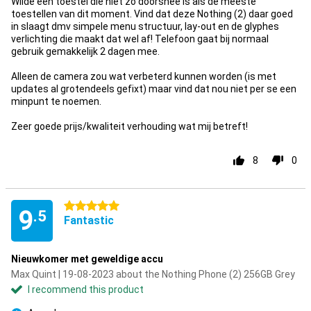
Wilde een toestel die niet zo doorsnee is als de meeste
toestellen van dit moment. Vind dat deze Nothing (2) daar goed
in slaagt dmv simpele menu structuur, lay-out en de glyphes
verlichting die maakt dat wel af! Telefoon gaat bij normaal
gebruik gemakkelijk 2 dagen mee.
Alleen de camera zou wat verbeterd kunnen worden (is met
updates al grotendeels gefixt) maar vind dat nou niet per se een
minpunt te noemen.
Zeer goede prijs/kwaliteit verhouding wat mij betreft!
8
0
5 stars
9
.5
Fantastic
Nieuwkomer met geweldige accu
Max Quint | 19-08-2023 about the Nothing Phone (2) 256GB Grey
I recommend this product