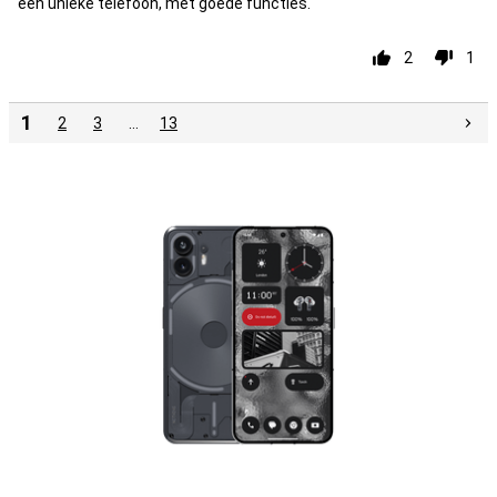
een unieke telefoon, met goede functies.
2
1
1
2
3
…
13