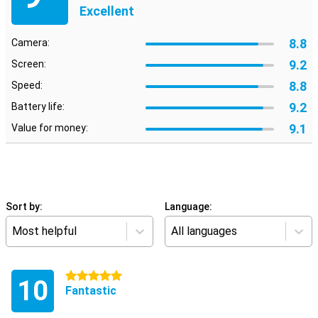
Excellent
8.8
Camera:
9.2
Screen:
8.8
Speed:
9.2
Battery life:
9.1
Value for money:
Sort by:
Language:
Most helpful
All languages
5 stars
10
Fantastic