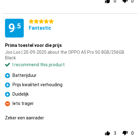
0
0
5 stars
9
.5
Fantastic
Prima toestel voor die prijs
Jos Loo | 20-09-2025 about the OPPO A5 Pro 5G 8GB/256GB
Black
I recommend this product
Batterijduur
Pro
Prijs kwaliteit verhouding
Pro
Duidelijk
Pro
Iets trager
Con
Zeker een aanrader
3
0