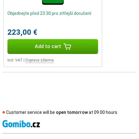
Objednejte před 23:30 pro zítřejší doručení
223,00 €
Add to cart
Incl. VAT
|
Doprava zdarma
Customer service will be
open tomorrow
at 09.00 hours
S