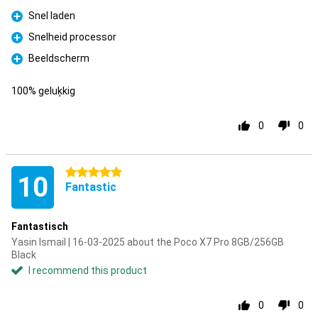
Snel laden
Pro
Snelheid processor
Pro
Beeldscherm
Pro
100% geluķkig
0
0
5 stars
10
Fantastic
Fantastisch
Yasin Ismail | 16-03-2025 about the Poco X7 Pro 8GB/256GB
Black
I recommend this product
0
0