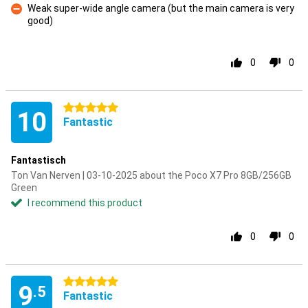
Weak super-wide angle camera (but the main camera is very
good)
Con
0
0
5 stars
10
Fantastic
Fantastisch
Ton Van Nerven | 03-10-2025 about the Poco X7 Pro 8GB/256GB
Green
I recommend this product
0
0
5 stars
9
.5
Fantastic