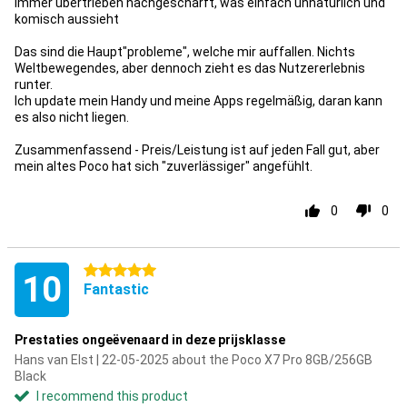
immer übertrieben nachgeschärft, was einfach unnatürlich und
komisch aussieht
Das sind die Haupt"probleme", welche mir auffallen. Nichts
Weltbewegendes, aber dennoch zieht es das Nutzererlebnis
runter.
Ich update mein Handy und meine Apps regelmäßig, daran kann
es also nicht liegen.
Zusammenfassend - Preis/Leistung ist auf jeden Fall gut, aber
mein altes Poco hat sich "zuverlässiger" angefühlt.
0
0
5 stars
10
Fantastic
Prestaties ongeëvenaard in deze prijsklasse
Hans van Elst | 22-05-2025 about the Poco X7 Pro 8GB/256GB
Black
I recommend this product