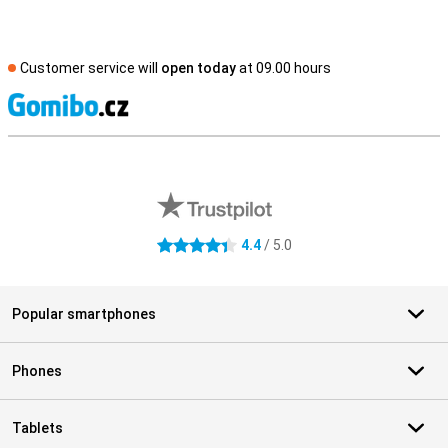
Customer service will
open today
at 09.00 hours
S
External shop reviews
4.4
/ 5.0
4.4 stars
Popular smartphones
Phones
Tablets