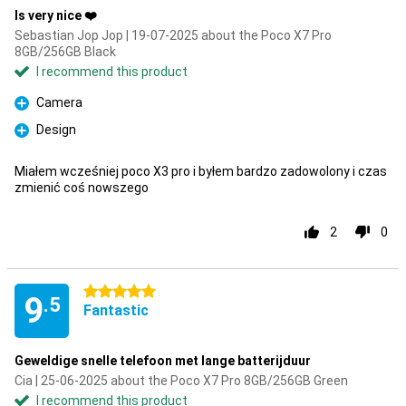
Is very nice ❤️
Sebastian Jop Jop | 19-07-2025 about the Poco X7 Pro
8GB/256GB Black
I recommend this product
Camera
Pro
Design
Pro
Miałem wcześniej poco X3 pro i byłem bardzo zadowolony i czas
zmienić coś nowszego
2
0
5 stars
9
.5
Fantastic
Geweldige snelle telefoon met lange batterijduur
Cia | 25-06-2025 about the Poco X7 Pro 8GB/256GB Green
I recommend this product