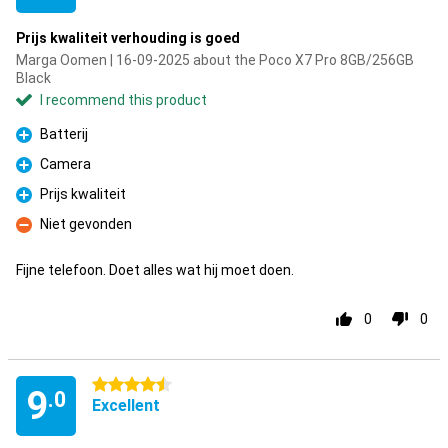
Prijs kwaliteit verhouding is goed
Marga Oomen | 16-09-2025 about the Poco X7 Pro 8GB/256GB
Black
I recommend this product
Batterij
Pro
Camera
Pro
Prijs kwaliteit
Pro
Niet gevonden
Con
Fijne telefoon. Doet alles wat hij moet doen.
0
0
4.5 stars
9
.0
Excellent