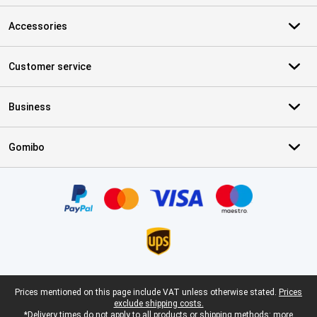
Accessories
Customer service
Business
Gomibo
Certificates, payment methods, delivery service partners
Legal footer
Prices mentioned on this page include VAT unless otherwise stated.
Prices
exclude shipping costs.
*Delivery times do not apply to all products or shipping methods:
more