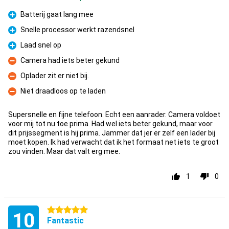
Batterij gaat lang mee
Pro
Snelle processor werkt razendsnel
Pro
Laad snel op
Pro
Camera had iets beter gekund
Con
Oplader zit er niet bij.
Con
Niet draadloos op te laden
Con
Supersnelle en fijne telefoon. Echt een aanrader. Camera voldoet
voor mij tot nu toe prima. Had wel iets beter gekund, maar voor
dit prijssegment is hij prima. Jammer dat jer er zelf een lader bij
moet kopen. Ik had verwacht dat ik het formaat net iets te groot
zou vinden. Maar dat valt erg mee.
1
0
5 stars
10
Fantastic