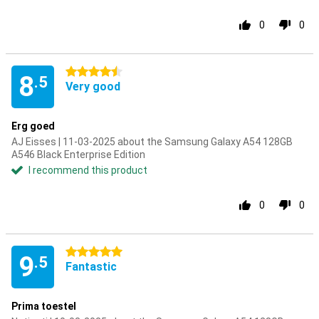
0
0
4.5 stars
8
.5
Very good
Erg goed
AJ Eisses | 11-03-2025 about the Samsung Galaxy A54 128GB
A546 Black Enterprise Edition
I recommend this product
0
0
5 stars
9
.5
Fantastic
Prima toestel