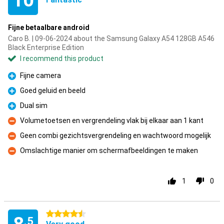
10
Fijne betaalbare android
Caro B. | 09-06-2024 about the Samsung Galaxy A54 128GB A546
Black Enterprise Edition
I recommend this product
Fijne camera
Pro
Goed geluid en beeld
Pro
Dual sim
Pro
Volumetoetsen en vergrendeling vlak bij elkaar aan 1 kant
Con
Geen combi gezichtsvergrendeling en wachtwoord mogelijk
Con
Omslachtige manier om schermafbeeldingen te maken
Con
1
0
4.5 stars
.5