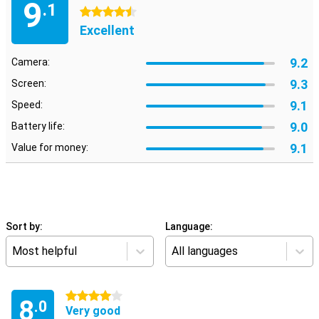
9
.1
4.5 stars
Excellent
9.2
Camera:
9.3
Screen:
9.1
Speed:
9.0
Battery life:
9.1
Value for money:
Sort by:
Language:
Most helpful
All languages
4 stars
8
.0
Very good