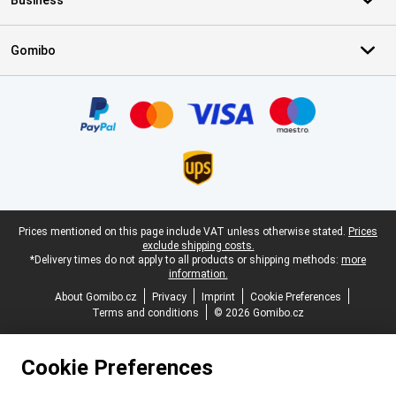
Business
Gomibo
Certificates, payment methods, delivery service partners
Legal footer
Prices mentioned on this page include VAT unless otherwise stated.
Prices
exclude shipping costs.
*Delivery times do not apply to all products or shipping methods:
more
information.
About Gomibo.cz
Privacy
Imprint
Cookie Preferences
Terms and conditions
© 2026 Gomibo.cz
Cookie Preferences