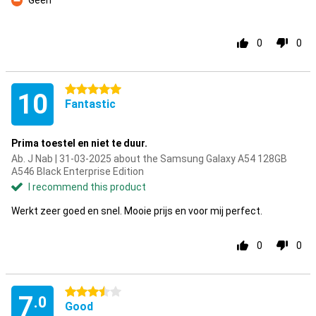
Geen
Con
0
0
5 stars
10
Fantastic
Prima toestel en niet te duur.
Ab. J Nab | 31-03-2025 about the Samsung Galaxy A54 128GB
A546 Black Enterprise Edition
I recommend this product
Werkt zeer goed en snel. Mooie prijs en voor mij perfect.
0
0
3.5 stars
7
.0
Good