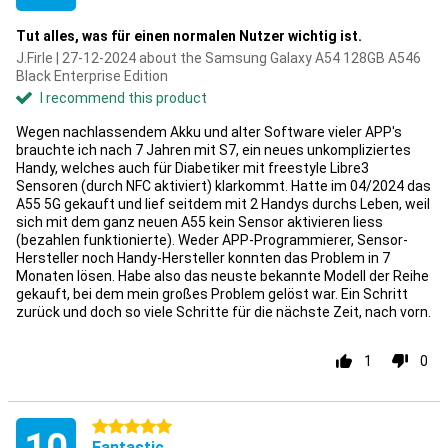
Tut alles, was für einen normalen Nutzer wichtig ist.
J.Firle | 27-12-2024 about the Samsung Galaxy A54 128GB A546
Black Enterprise Edition
I recommend this product
Wegen nachlassendem Akku und alter Software vieler APP's
brauchte ich nach 7 Jahren mit S7, ein neues unkompliziertes
Handy, welches auch für Diabetiker mit freestyle Libre3
Sensoren (durch NFC aktiviert) klarkommt. Hatte im 04/2024 das
A55 5G gekauft und lief seitdem mit 2 Handys durchs Leben, weil
sich mit dem ganz neuen A55 kein Sensor aktivieren liess
(bezahlen funktionierte). Weder APP-Programmierer, Sensor-
Hersteller noch Handy-Hersteller konnten das Problem in 7
Monaten lösen. Habe also das neuste bekannte Modell der Reihe
gekauft, bei dem mein großes Problem gelöst war. Ein Schritt
zurück und doch so viele Schritte für die nächste Zeit, nach vorn.
1
0
5 stars
Fantastic