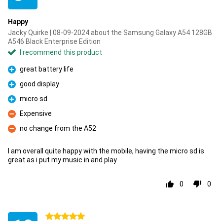
Happy
Jacky Quirke | 08-09-2024 about the Samsung Galaxy A54 128GB
A546 Black Enterprise Edition
I recommend this product
great battery life
Pro
good display
Pro
micro sd
Pro
Expensive
Con
no change from the A52
Con
I am overall quite happy with the mobile, having the micro sd is
great as i put my music in and play
0
0
5 stars