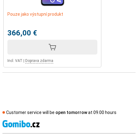
Pouze jako výstupní produkt
366,00 €
Incl. VAT
|
Doprava zdarma
Customer service will be
open tomorrow
at 09.00 hours
S