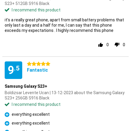
S23+ 512GB S916 Black
I recommend this product
it's a really great phone, apart from small battery problems that
only last a day and a half for me, I can say that this phone
exceeds my expectations . I highly recommend this phone
0
0
5 stars
9
.5
Fantastic
Samsung Galaxy S23+
Boldizsar Levente Ucan | 13-12-2023 about the Samsung Galaxy
S23+ 256GB S916 Black
I recommend this product
everything excellent
Pro
everything excellent
Pro