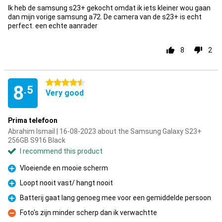
Ik heb de samsung s23+ gekocht omdat ik iets kleiner wou gaan
dan mijn vorige samsung a72. De camera van de s23+ is echt
perfect. een echte aanrader
8
2
4.5 stars
8
.5
Very good
Prima telefoon
Abrahim Ismail | 16-08-2023 about the Samsung Galaxy S23+
256GB S916 Black
I recommend this product
Vloeiende en mooie scherm
Pro
Loopt nooit vast/ hangt nooit
Pro
Batterij gaat lang genoeg mee voor een gemiddelde persoon
Pro
Foto's zijn minder scherp dan ik verwachtte
Con