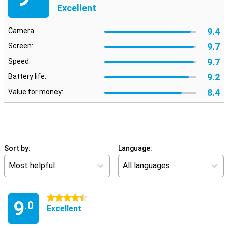
Excellent
9.4
Camera:
9.7
Screen:
9.7
Speed:
9.2
Battery life:
8.4
Value for money:
Sort by:
Language:
Most helpful
All languages
4.5 stars
9
.0
Excellent