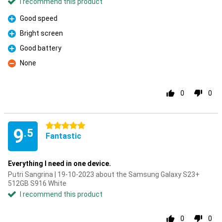
I recommend this product
Good speed
Pro
Bright screen
Pro
Good battery
Pro
None
Con
0
0
5 stars
9
.5
Fantastic
Everything I need in one device.
Putri Sangrina | 19-10-2023 about the Samsung Galaxy S23+
512GB S916 White
I recommend this product
0
0