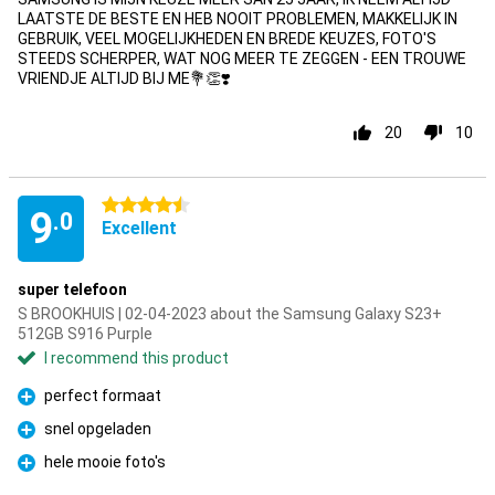
LAATSTE DE BESTE EN HEB NOOIT PROBLEMEN, MAKKELIJK IN
GEBRUIK, VEEL MOGELIJKHEDEN EN BREDE KEUZES, FOTO'S
STEEDS SCHERPER, WAT NOG MEER TE ZEGGEN - EEN TROUWE
VRIENDJE ALTIJD BIJ ME💐👏❣️
20
10
4.5 stars
9
.0
Excellent
super telefoon
S BROOKHUIS | 02-04-2023 about the Samsung Galaxy S23+
512GB S916 Purple
I recommend this product
perfect formaat
Pro
snel opgeladen
Pro
hele mooie foto's
Pro