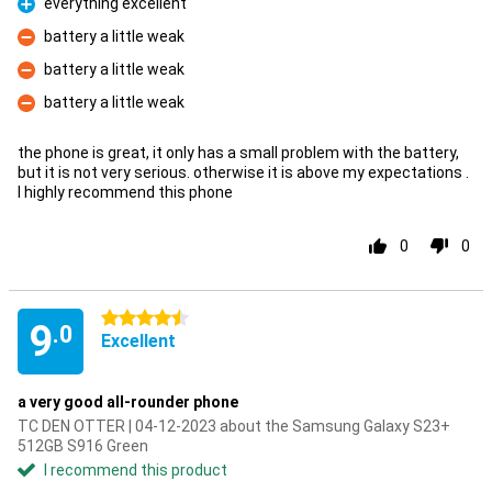
everything excellent
Pro
battery a little weak
Con
battery a little weak
Con
battery a little weak
Con
the phone is great, it only has a small problem with the battery,
but it is not very serious. otherwise it is above my expectations .
I highly recommend this phone
0
0
4.5 stars
9
.0
Excellent
a very good all-rounder phone
TC DEN OTTER | 04-12-2023 about the Samsung Galaxy S23+
512GB S916 Green
I recommend this product