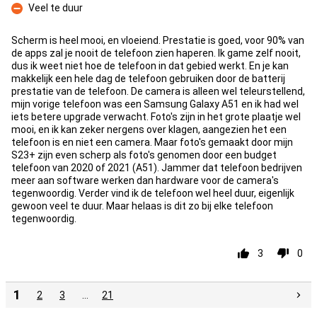
Veel te duur
Con
Scherm is heel mooi, en vloeiend. Prestatie is goed, voor 90% van
de apps zal je nooit de telefoon zien haperen. Ik game zelf nooit,
dus ik weet niet hoe de telefoon in dat gebied werkt. En je kan
makkelijk een hele dag de telefoon gebruiken door de batterij
prestatie van de telefoon. De camera is alleen wel teleurstellend,
mijn vorige telefoon was een Samsung Galaxy A51 en ik had wel
iets betere upgrade verwacht. Foto's zijn in het grote plaatje wel
mooi, en ik kan zeker nergens over klagen, aangezien het een
telefoon is en niet een camera. Maar foto's gemaakt door mijn
S23+ zijn even scherp als foto's genomen door een budget
telefoon van 2020 of 2021 (A51). Jammer dat telefoon bedrijven
meer aan software werken dan hardware voor de camera's
tegenwoordig. Verder vind ik de telefoon wel heel duur, eigenlijk
gewoon veel te duur. Maar helaas is dit zo bij elke telefoon
tegenwoordig.
3
0
1
2
3
…
21