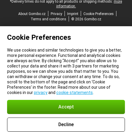
*Delivery times do not apply to all products or shipping methods:
more
information.
About Gomibo.cz
Privacy
Imprint
Cookie Preferences
Terms and conditions
© 2026 Gomibo.cz
Cookie Preferences
We use cookies and similar technologies to give you a better,
more personal experience. Functional and analytical cookies
are always active. By clicking “Accept” you also allow us to
collect your data and share it with 3 partners for marketing
purposes, so we can show you ads that matter to you. You
can withdraw or change your consent at any time. To do so,
scroll to the bottom of the page and click on ‘Cookie
Preferences’ in the footer. Read more about our use of
cookies in our
privacy
and
cookie statements
.
Accept
Decline