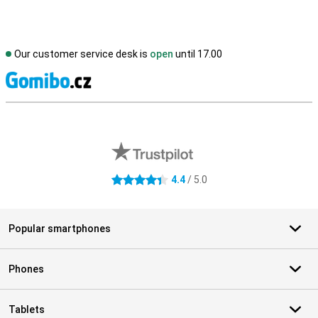
Our customer service desk is
open
until 17.00
S
External shop reviews
4.4
/ 5.0
4.4 stars
Popular smartphones
Phones
Tablets