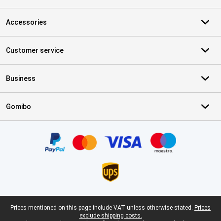
Accessories
Customer service
Business
Gomibo
Certificates, payment methods, delivery service partners
Legal footer
Prices mentioned on this page include VAT unless otherwise stated.
Prices
exclude shipping costs.