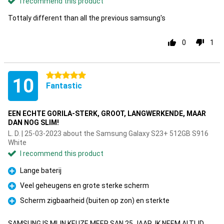
I recommend this product
Tottaly different than all the previous samsung's
0
1
5 stars
10
Fantastic
EEN ECHTE GORILA-STERK, GROOT, LANGWERKENDE, MAAR
DAN NOG SLIM!
L. D. | 25-03-2023 about the Samsung Galaxy S23+ 512GB S916
White
I recommend this product
Lange baterij
Pro
Veel geheugens en grote sterke scherm
Pro
Scherm zigbaarheid (buiten op zon) en sterkte
Pro
SAMSUNG IS MIJN KEUZE MEER SAN 25 JAAR, IK NEEM ALTIJD