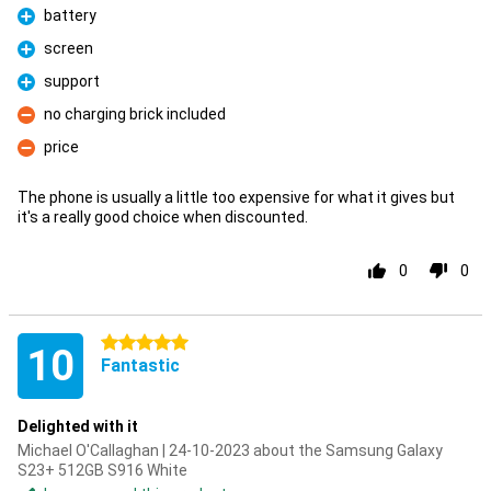
battery
Pro
screen
Pro
support
Pro
no charging brick included
Con
price
Con
The phone is usually a little too expensive for what it gives but
it's a really good choice when discounted.
0
0
5 stars
10
Fantastic
Delighted with it
Michael O'Callaghan | 24-10-2023 about the Samsung Galaxy
S23+ 512GB S916 White