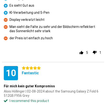
Pro
Es sieht Gut aus
Pro
KI-Verarbeitung und S-Pen
Pro
Display verkratzt leicht
Con
Man sieht die Falte zu sehr und der Bildschirm reflektiert
das Sonnenlicht sehr stark
Con
der Preis ist einfach zu hoch
Con
5
1
5 stars
10
Fantastic
Für mich kein guter Kompromiss
Alois Höllinger | 02-08-2024 about the Samsung Galaxy Z Fold 6
512GB F956 Grey
I recommend this product