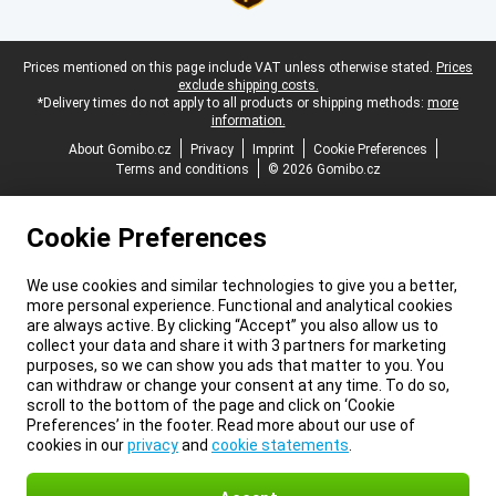
Legal footer
Prices mentioned on this page include VAT unless otherwise stated.
Prices
exclude shipping costs.
*Delivery times do not apply to all products or shipping methods:
more
information.
About Gomibo.cz
Privacy
Imprint
Cookie Preferences
Terms and conditions
© 2026 Gomibo.cz
Cookie Preferences
We use cookies and similar technologies to give you a better,
more personal experience. Functional and analytical cookies
are always active. By clicking “Accept” you also allow us to
collect your data and share it with 3 partners for marketing
purposes, so we can show you ads that matter to you. You
can withdraw or change your consent at any time. To do so,
scroll to the bottom of the page and click on ‘Cookie
Preferences’ in the footer. Read more about our use of
cookies in our
privacy
and
cookie statements
.