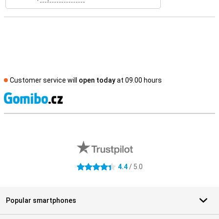
Customer service will
open today
at 09.00 hours
S
External shop reviews
4.4
/ 5.0
4.4 stars
Popular smartphones