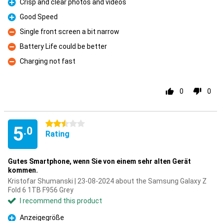
Crisp and clear photos and videos
Pro
Good Speed
Pro
Single front screen a bit narrow
Con
Battery Life could be better
Con
Charging not fast
Con
0
0
2.5 stars
5
.0
Rating
Gutes Smartphone, wenn Sie von einem sehr alten Gerät
kommen.
Kristofar Shumanski | 23-08-2024 about the Samsung Galaxy Z
Fold 6 1TB F956 Grey
I recommend this product
Anzeigegröße