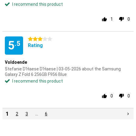
I recommend this product
1
0
3 stars
5
.5
Rating
Voldoende
Stefanie D'Haese D'Haese | 03-05-2026 about the Samsung
Galaxy Z Fold 6 256GB F956 Blue
I recommend this product
0
0
1
2
3
…
6