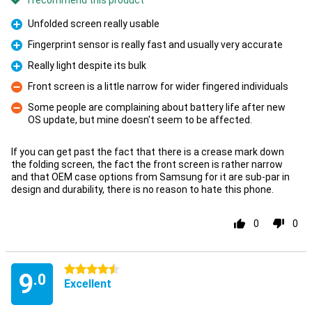
I recommend this product
Unfolded screen really usable
Pro
Fingerprint sensor is really fast and usually very accurate
Pro
Really light despite its bulk
Pro
Front screen is a little narrow for wider fingered individuals
Con
Some people are complaining about battery life after new
OS update, but mine doesn't seem to be affected.
Con
If you can get past the fact that there is a crease mark down
the folding screen, the fact the front screen is rather narrow
and that OEM case options from Samsung for it are sub-par in
design and durability, there is no reason to hate this phone.
0
0
4.5 stars
9
.0
Excellent