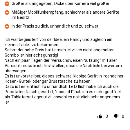
Größer als angegeben, Dicke über Kamera viel größer
Con
Mäßiger Mobilfunkempfang, schlechter als andere Geräte
im Besitz
Con
In der Praxis zu dick, unhandlich und zu schwer
Con
Ich war begeistert von der Idee, ein Handy und zugleich ein
kleines Tablet zu bekommen.
Selbst der hohe Preis hatte mich letztlich nicht abgehalten.
Gomibo ist hier echt günstig!
Nach ein paar Tagen der "versuchsweisen Nutzung" mit aller
Vorsicht musste ich feststellen, dass die Nachteile bei weitem
überwiegen.
Es ist unvorstellbar, dieses schwere, klobige Gerät in irgendeiner
Hosen- Gürtel- oder gar Brusttasche zu haben.
Dazu ist es einfach zu unhandlich. Letztlich habe ich auch die
Prioritäten falsch gesetzt, "sooo oft" hab ich es nicht geöffnet
als Tabletersatz genutzt, obwohl es natürlich sehr angenehm
ist.
3
0