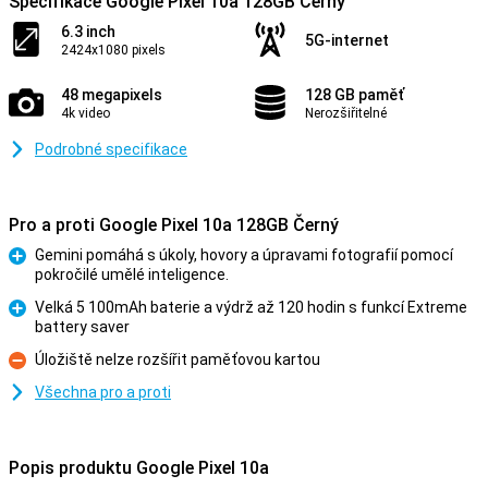
Specifikace Google Pixel 10a 128GB Černý
6.3 inch
5G-internet
2424x1080 pixels
48 megapixels
128 GB paměť
4k video
Nerozšiřitelné
Podrobné specifikace
Pro a proti Google Pixel 10a 128GB Černý
Gemini pomáhá s úkoly, hovory a úpravami fotografií pomocí
pokročilé umělé inteligence.
Pro
Velká 5 100mAh baterie a výdrž až 120 hodin s funkcí Extreme
battery saver
Pro
Úložiště nelze rozšířit paměťovou kartou
Proti
Všechna pro a proti
Popis produktu Google Pixel 10a