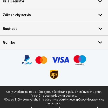
Příslušenství
Zákaznický servis
Business
Gomibo
Certifikáty, platební metody, partneři doručovacích služeb
Právní zápatí
Ceny uvedené na této stránce jsou včetně DPH, pokud není uvedeno jinak.
V ceně nejsou náklady na dopravu.
*Dodací lhůty se nevztahují na všechny produkty nebo způsoby dopravy:
více
informací.