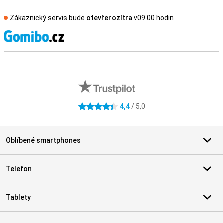
Zákaznický servis bude
otevřenozítra
v09.00 hodin
S
Externí hodnocení obchodu
4,4
/ 5,0
4.4 hvězdičky
Oblíbené smartphones
Telefon
Tablety