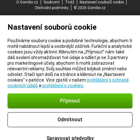
O Gomibo.cz
Soukromí
Tiráž
Nastavení souborů cookie
Obchodní podmínky
© 2026 Gomibo.cz
Nastavení souborů cookie
Používáme soubory cookie a podobné technologie, abychom ti
mohli nabídnout lepší a osobnější zážitek. Funkční a analytické
cookies jsou vždy aktivní. Kliknutím na „Přijmout“ nám také
dáš svolení shromažďovat tvé údaje a sdílet je se 3 partnery
pro marketingové účely, abychom ti mohli zobrazovat
relevantní reklamy. Svůj souhlas můžeš kdykoli změnit nebo
odvolat. Stačí sjet dolů na stránce a kliknout na „Nastavení
cookies“ v patičce. Více zjistíš v našem
prohlášení o ochraně
osobních údajů
a
prohlášení o cookies
.
Přijmout
Odmítnout
Spravovat předvolby