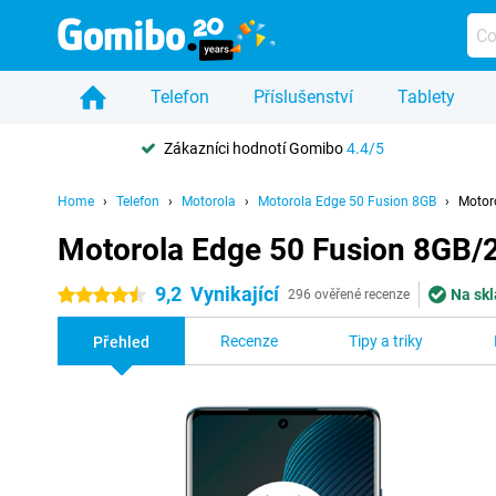
Telefon
Příslušenství
Tablety
Zákazníci hodnotí Gomibo
4.4/5
Home
Telefon
Motorola
Motorola Edge 50 Fusion 8GB
Motor
Motorola Edge 50 Fusion 8GB
9,2
Vynikající
Na skl
4.5 hvězdičky
296 ověřené recenze
Recenze
Tipy a triky
Přehled