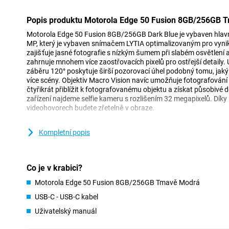
Popis produktu Motorola Edge 50 Fusion 8GB/256GB 
Motorola Edge 50 Fusion 8GB/256GB Dark Blue je vybaven hlav
MP, který je vybaven snímačem LYTIA optimalizovaným pro vynik
zajišťuje jasné fotografie s nízkým šumem při slabém osvětlení 
zahrnuje mnohem více zaostřovacích pixelů pro ostřejší detaily. 
záběru 120° poskytuje širší pozorovací úhel podobný tomu, jaký v
více scény. Objektiv Macro Vision navíc umožňuje fotografování
čtyřikrát přiblížit k fotografovanému objektu a získat působivé d
zařízení najdeme selfie kameru s rozlišením 32 megapixelů. Díky 
videohovorech budete zřetelně v obraze.
Ostrý a detailní displej
Kompletní popis
Tato Motorola Edge 50 Fusion 8GB/256GB Dark Blue má nadprům
6,7 palce, který poznáte podle zakřivených okrajů. Pokud na tel
seriálů, je to velmi příjemné, protože nemusíte držet telefon tak 
Co je v krabici?
viděli. Obrazovka OLED nabízí živé barvy a hlubokou černou a p
144 Hz. To zajišťuje plynulý uživatelský zážitek, zejména při rolo
Motorola Edge 50 Fusion 8GB/256GB Tmavě Modrá
USB-C - USB-C kabel
Prožijte celý den
Uživatelský manuál
Baterie telefonu Motorola Edge 50 Fusion je navržena tak, aby d
den i při náročném používání. Pokud se pak baterie vybije, lze ji 