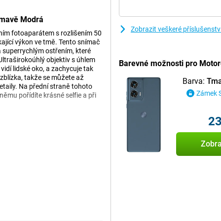
Tmavě Modrá
Zobrazit veškeré příslušens
ním fotoaparátem s rozlišením 50
ající výkon ve tmě. Tento snímač
a superrychlým ostřením, které
Ultraširokoúhlý objektiv s úhlem
Barevné možnosti pro Motor
idí lidské oko, a zachycuje tak
 zblízka, takže se můžete až
Barva:
Tma
etaily. Na přední straně tohoto
Zámek 
němu pořídíte krásné selfie a při
23
ěrně velký displej s úhlopříčkou
Zobra
efonu sledujete hodně filmů nebo
blízko u sebe, abyste vše dobře
odporuje obnovovací frekvenci
vání nebo hraní her.
íky 5000mAh baterii vydržela celý
v krátké době dobít.