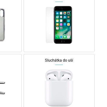
Sluchátka do uší