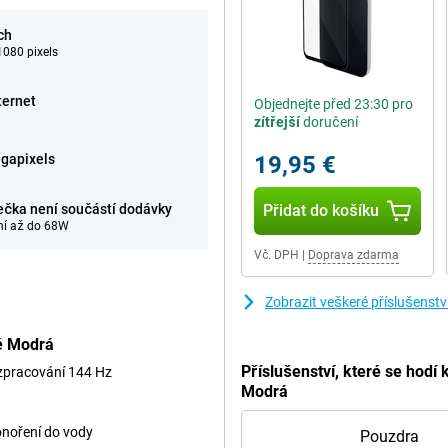
ch
080 pixels
ternet
Objednejte před 23:30 pro
zítřejší
doručení
gapixels
19,95 €
ečka není součástí dodávky
Přidat do košíku
ní až do 68W
Vč. DPH
|
Doprava zdarma
Zobrazit veškeré příslušens
ě Modrá
Příslušenství, které se hod
 zpracování 144 Hz
Modrá
onoření do vody
Pouzdra