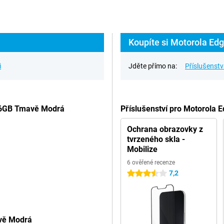
Koupíte si Motorola Ed
i
Jděte přímo na:
Příslušenstv
56GB Tmavě Modrá
Příslušenství pro Motorola
Ochrana obrazovky z
tvrzeného skla -
Mobilize
6 ověřené recenze
7,2
3.5 hvězdičky
vě Modrá