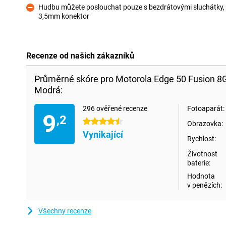
Hudbu můžete poslouchat pouze s bezdrátovými sluchátky, 
3,5mm konektor
Proti
Recenze od našich zákazníků
Průměrné skóre pro Motorola Edge 50 Fusion
Modrá:
296 ověřené recenze
Fotoaparát:
9
,2
4.5 hvězdičky
Obrazovka:
Vynikající
Rychlost:
Životnost
baterie:
Hodnota
v penězích:
Všechny recenze