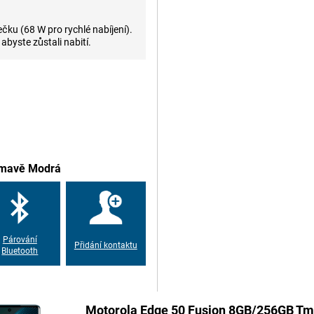
čku (68 W pro rychlé nabíjení).
erá umožňuje například provádět
, abyste zůstali nabití.
ením můžete od nynějška stahovat
u Android optimalizovaném pro
a inteligentním automatikám se
émovou interakci mezi aplikacemi
 Tmavě Modrá
 vrstev bezpečnostních opatření,
gie rozpoznávání obličeje. Kromě
 dokonce vytvořit tajnou složku
Párování
Přidání kontaktu
Bluetooth
Motorola Edge 50 Fusion 8GB/256GB T