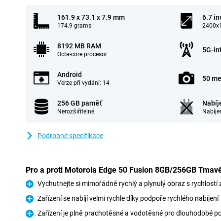
161.9 x 73.1 x 7.9 mm
6.7 in
174.9 grams
2400x1
8192 MB RAM
5G-in
Octa-core procesor
Android
50 me
Verze při vydání: 14
256 GB paměť
Nabíj
Nerozšiřitelné
Nabíje
Podrobné specifikace
Pro a proti Motorola Edge 50 Fusion 8GB/256GB Tmav
Vychutnejte si mimořádně rychlý a plynulý obraz s rychlostí
Pro
Zařízení se nabíjí velmi rychle díky podpoře rychlého nabíjení
Pro
Zařízení je plně prachotěsné a vodotěsné pro dlouhodobé p
Pro