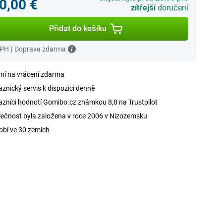
0,00 €
zítřejší
doručení
Přidat do košíku
DPH
|
Doprava zdarma
ní na vrácení zdarma
znický servis k dispozici denně
zníci hodnotí Gomibo.cz známkou 8,8 na Trustpilot
ečnost byla založena v roce 2006 v Nizozemsku
obí ve 30 zemích