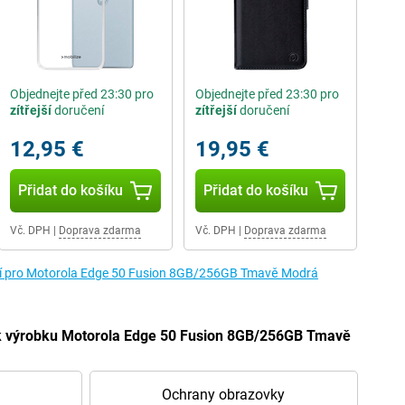
Objednejte před 23:30 pro
Objednejte před 23:30 pro
zítřejší
doručení
zítřejší
doručení
12,95 €
19,95 €
Přidat do košíku
Přidat do košíku
Vč. DPH
|
Doprava zdarma
Vč. DPH
|
Doprava zdarma
tví pro Motorola Edge 50 Fusion 8GB/256GB Tmavě Modrá
í k výrobku Motorola Edge 50 Fusion 8GB/256GB Tmavě
Ochrany obrazovky