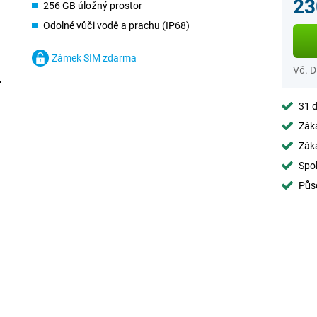
23
256 GB úložný prostor
Odolné vůči vodě a prachu (IP68)
Zámek SIM zdarma
Vč. 
31 d
Záka
Záka
Spol
Půs