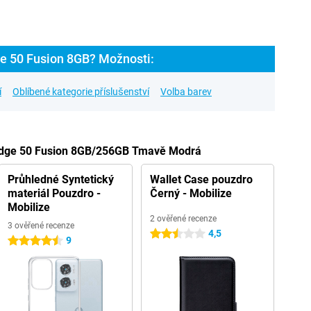
ge 50 Fusion 8GB? Možnosti:
í
Oblíbené kategorie příslušenství
Volba barev
 Edge 50 Fusion 8GB/256GB Tmavě Modrá
Průhledné Syntetický
Wallet Case pouzdro
materiál Pouzdro -
Černý - Mobilize
Mobilize
2 ověřené recenze
3 ověřené recenze
4,5
2.5 hvězdičky
9
4.5 hvězdičky