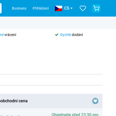
CS
Business
Přihlášení
tné
vrácení
Rychlé
dodání
obchodní cena
Objednejte před 23:30 pro