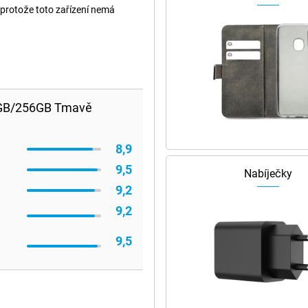
protože toto zařízení nemá
 8GB/256GB Tmavě
8,9
9,5
Nabíječky
9,2
9,2
9,5