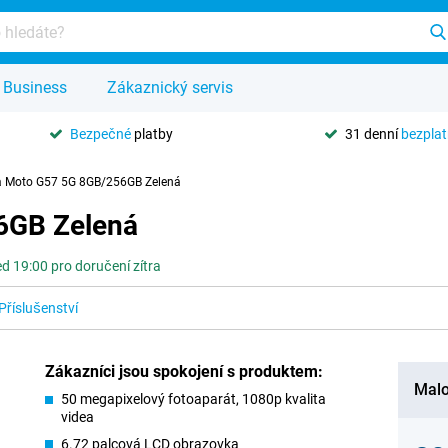
Business
Zákaznický servis
Bezpečné
platby
31 denní
bezpla
a Moto G57 5G 8GB/256GB Zelená
6GB Zelená
d 19:00 pro doručení zítra
Příslušenství
Zákazníci jsou spokojení s produktem:
Malo
50 megapixelový fotoaparát, 1080p kvalita
videa
6.72 palcová LCD obrazovka