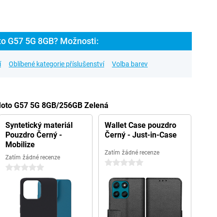
to G57 5G 8GB? Možnosti:
í
Oblíbené kategorie příslušenství
Volba barev
 Moto G57 5G 8GB/256GB Zelená
Syntetický materiál
Wallet Case pouzdro
Pouzdro Černý -
Černý - Just-in-Case
Mobilize
Zatím žádné recenze
Zatím žádné recenze
0 hvězdičky
0 hvězdičky