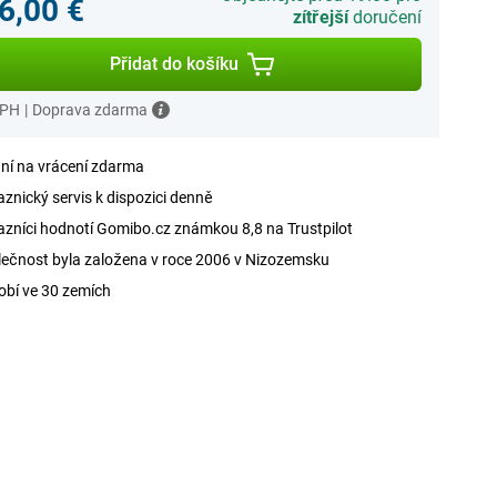
6,00 €
zítřejší
doručení
Přidat do košíku
DPH
|
Doprava zdarma
ní na vrácení zdarma
znický servis k dispozici denně
zníci hodnotí Gomibo.cz známkou 8,8 na Trustpilot
ečnost byla založena v roce 2006 v Nizozemsku
obí ve 30 zemích