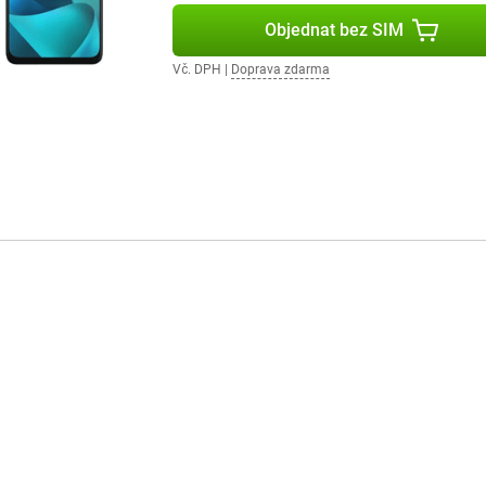
Objednat bez SIM
Vč. DPH
|
Doprava zdarma