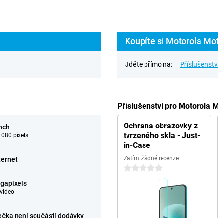
Koupíte si Motorola Mo
Jděte přímo na:
Příslušenstv
Příslušenství pro Motorola
Ochrana obrazovky z
inch
tvrzeného skla - Just-
080 pixels
in-Case
Zatím žádné recenze
ternet
0 hvězdičky
gapixels
video
ečka není součástí dodávky