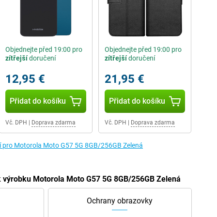
Objednejte před 19:00 pro
Objednejte před 19:00 pro
zítřejší
doručení
zítřejší
doručení
12,95 €
21,95 €
Přidat do košíku
Přidat do košíku
Vč. DPH
|
Doprava zdarma
Vč. DPH
|
Doprava zdarma
tví pro Motorola Moto G57 5G 8GB/256GB Zelená
í k výrobku Motorola Moto G57 5G 8GB/256GB Zelená
Ochrany obrazovky