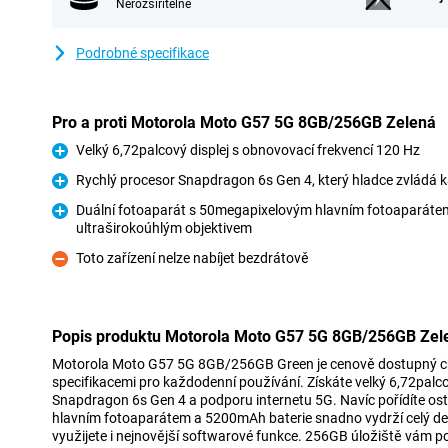
Nerozšiřitelné
Podrobné specifikace
Pro a proti Motorola Moto G57 5G 8GB/256GB Zelená
Velký 6,72palcový displej s obnovovací frekvencí 120 Hz
Pro
Rychlý procesor Snapdragon 6s Gen 4, který hladce zvládá 
Pro
Duální fotoaparát s 50megapixelovým hlavním fotoaparát
ultraširokoúhlým objektivem
Pro
Toto zařízení nelze nabíjet bezdrátově
Proti
Popis produktu Motorola Moto G57 5G 8GB/256GB Zel
Motorola Moto G57 5G 8GB/256GB Green je cenově dostupný chy
specifikacemi pro každodenní používání. Získáte velký 6,72palcov
Snapdragon 6s Gen 4 a podporu internetu 5G. Navíc pořídíte os
hlavním fotoaparátem a 5200mAh baterie snadno vydrží celý de
využijete i nejnovější softwarové funkce. 256GB úložiště vám p