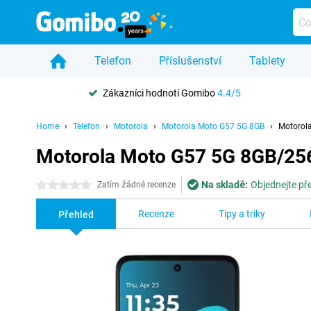
Telefon
Příslušenství
Tablety
Zákazníci hodnotí Gomibo
4.4/5
Home
Telefon
Motorola
Motorola Moto G57 5G 8GB
Motorol
Motorola Moto G57 5G 8GB/25
Na skladě:
Objednejte pře
0 hvězdičky
Zatím žádné recenze
Recenze
Tipy a triky
Přehled