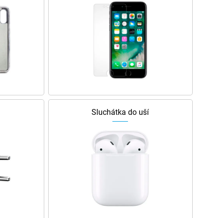
Sluchátka do uší