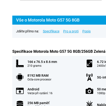
Vše o Motorola Moto G57 5G 8GB
Jděte přímo na:
Specifikace
Pro a proti
Popis
Specifikace Motorola Moto G57 5G 8GB/256GB Zelená
166 x 76.5 x 8.6 mm
6.72 
210 grams
2400x1
8192 MB RAM
5G-in
Octa-core procesor
Android
50 me
Verze při vydání: 16
1080p 
256 MB paměť
Nabíj