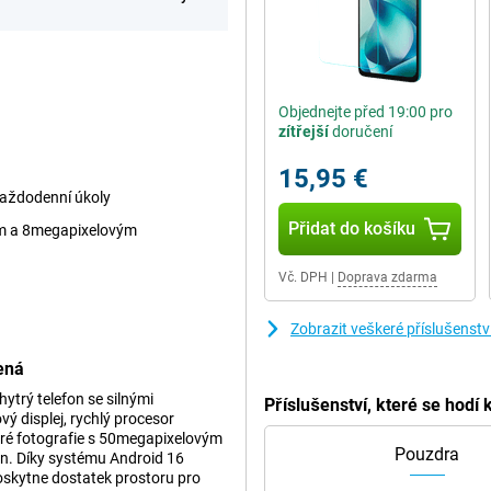
Objednejte před 19:00 pro
zítřejší
doručení
15,95 €
každodenní úkoly
Přidat do košíku
em a 8megapixelovým
Vč. DPH
|
Doprava zdarma
Zobrazit veškeré příslušens
ená
trý telefon se silnými
Příslušenství, které se hod
ý displej, rychlý procesor
tré fotografie s 50megapixelovým
Pouzdra
n. Díky systému Android 16
oskytne dostatek prostoru pro