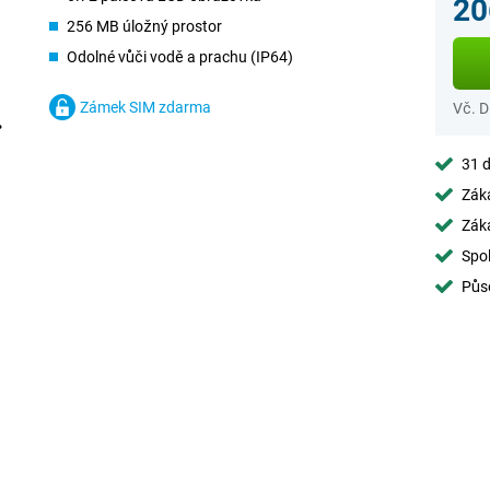
20
256 MB úložný prostor
Odolné vůči vodě a prachu (IP64)
Zámek SIM zdarma
Vč. 
31 d
Záka
Záka
Spol
Půs