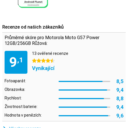
Recenze od našich zákazníků
Průměrné skóre pro Motorola Moto G57 Power
12GB/256GB Růžová:
13 ověřené recenze
9
,1
4.5 hvězdičky
Vynikající
8,5
Fotoaparát:
9,4
Obrazovka:
8,8
Rychlost:
9,4
Životnost baterie:
9,6
Hodnota v penězích: