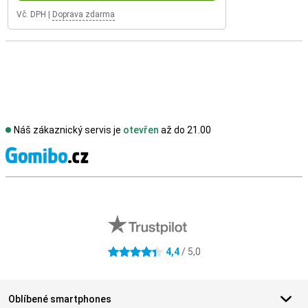
Vč. DPH
|
Doprava zdarma
Náš zákaznický servis je
otevřen
až do 21.00
S
Externí hodnocení obchodu
4,4
/ 5,0
4.4 hvězdičky
Oblíbené smartphones