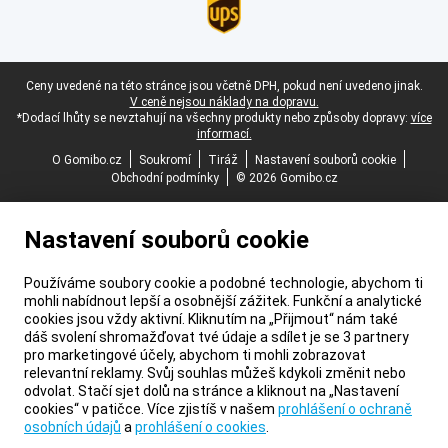
Právní zápatí
Ceny uvedené na této stránce jsou včetně DPH, pokud není uvedeno jinak.
V ceně nejsou náklady na dopravu.
*Dodací lhůty se nevztahují na všechny produkty nebo způsoby dopravy:
více
informací.
O Gomibo.cz
Soukromí
Tiráž
Nastavení souborů cookie
Obchodní podmínky
© 2026 Gomibo.cz
Nastavení souborů cookie
Používáme soubory cookie a podobné technologie, abychom ti
mohli nabídnout lepší a osobnější zážitek. Funkční a analytické
cookies jsou vždy aktivní. Kliknutím na „Přijmout“ nám také
dáš svolení shromažďovat tvé údaje a sdílet je se 3 partnery
pro marketingové účely, abychom ti mohli zobrazovat
relevantní reklamy. Svůj souhlas můžeš kdykoli změnit nebo
odvolat. Stačí sjet dolů na stránce a kliknout na „Nastavení
cookies“ v patičce. Více zjistíš v našem
prohlášení o ochraně
osobních údajů
a
prohlášení o cookies
.