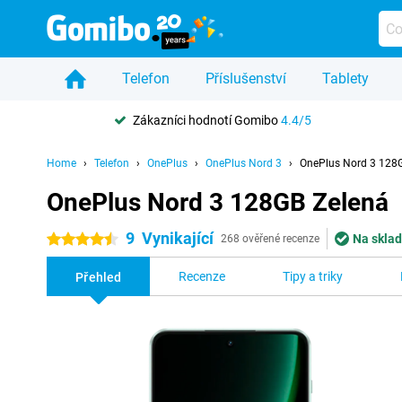
Telefon
Příslušenství
Tablety
Zákazníci hodnotí Gomibo
4.4/5
Home
Telefon
OnePlus
OnePlus Nord 3
OnePlus Nord 3 128
OnePlus Nord 3 128GB Zelená
9
Vynikající
Na sklad
4.5 hvězdičky
268 ověřené recenze
Recenze
Tipy a triky
Přehled