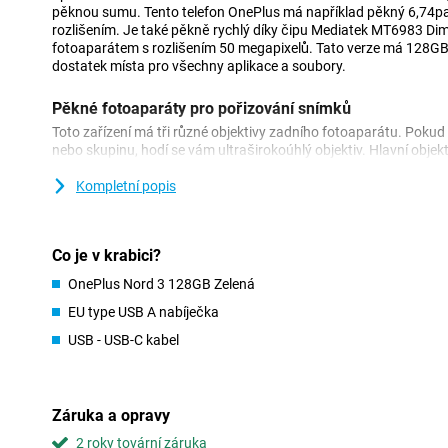
pěknou sumu. Tento telefon OnePlus má například pěkný 6,74palc
rozlišením. Je také pěkně rychlý díky čipu Mediatek MT6983 Dim
fotoaparátem s rozlišením 50 megapixelů. Tato verze má 128G
dostatek místa pro všechny aplikace a soubory.
Pěkné fotoaparáty pro pořizování snímků
Toto zařízení má tři různé objektivy zadního fotoaparátu. Pokud
nebo skupinu, hodí se vám ultraširokoúhlý objektiv. Hlavní obje
objektiv má 2 megapixely. Tento telefon má také selfie kameru s
Kompletní popis
Příjemný displej
Díky displeji AMOLED se pixely při zobrazení černé barvy vypínaj
černá. Obrazovka tohoto OnePlus Nord 3 Green má obnovovací 
Co je v krabici?
se obrazovka obnovuje 120krát za sekundu. Díky tomu je obraz ve
OnePlus Nord 3 128GB Zelená
ideální, pokud plánujete zařízení používat ke hraní her nebo si na
a seriálů.
EU type USB A nabíječka
USB - USB-C kabel
Výkonný smartphone
S tímto zařízením máte dostatek prostoru pro všechny aplikace,
také místo na fotografie a videa. Pracovní paměť je více než do
multitasker. Díky pracovní paměti si můžete být jisti, že se váš 
Záruka a opravy
nezhroutí.
2 roky tovární záruka