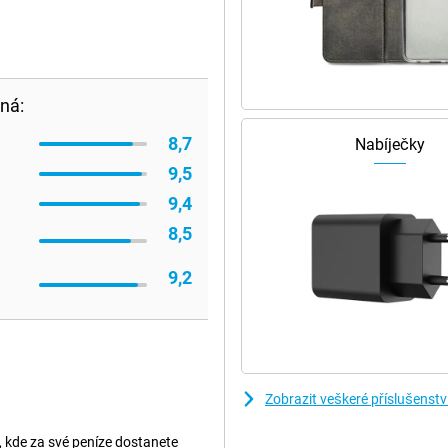
ná:
8,7
Nabíječky
9,5
9,4
8,5
9,2
Zobrazit veškeré příslušenst
 kde za své peníze dostanete