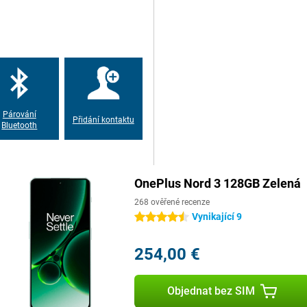
e tak hrát pořádné hry,
 vám vybíjela baterie. Hodně
máte telefon s možností rychlého
době dobije.
Párování
Přidání kontaktu
Bluetooth
OnePlus Nord 3 128GB Zelená
268 ověřené recenze
Vynikající 9
4.5 hvězdičky
254,00 €
Objednat bez SIM