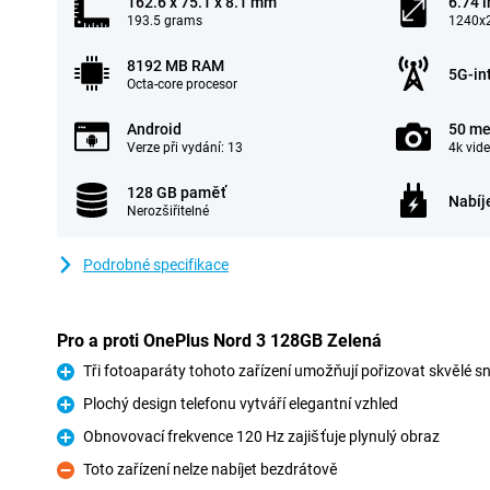
162.6 x 75.1 x 8.1 mm
6.74 
193.5 grams
1240x2
8192 MB RAM
5G-in
Octa-core procesor
Android
50 me
Verze při vydání: 13
4k vid
128 GB paměť
Nabíj
Nerozšiřitelné
Podrobné specifikace
Pro a proti OnePlus Nord 3 128GB Zelená
Tři fotoaparáty tohoto zařízení umožňují pořizovat skvělé s
Pro
Plochý design telefonu vytváří elegantní vzhled
Pro
Obnovovací frekvence 120 Hz zajišťuje plynulý obraz
Pro
Toto zařízení nelze nabíjet bezdrátově
Proti