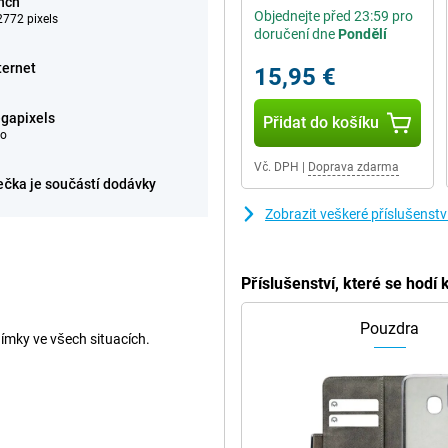
inch
Objednejte před 23:59 pro
772 pixels
doručení dne
Pondělí
ternet
15,95 €
gapixels
Přidat do košíku
eo
Vč. DPH
|
Doprava zdarma
ečka je součástí dodávky
Zobrazit veškeré příslušenst
Příslušenství, které se hod
Pouzdra
nímky ve všech situacích.