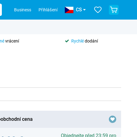
CS
Business
Přihlášení
tné
vrácení
Rychlé
dodání
obchodní cena
Objednejte před 23:59 pro