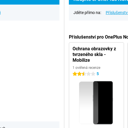
i
Jděte přímo na:
Příslušenstv
Příslušenství pro OnePlus N
Ochrana obrazovky z
tvrzeného skla -
Mobilize
1 ověřená recenze
5
2.5 hvězdičky