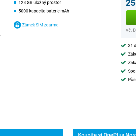
25
128 GB úložný prostor
5000 kapacita baterie mAh
Zámek SIM zdarma
Vč. 
31 d
Záka
Záka
Spol
Půs
Koupíte si OnePlus Nor