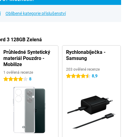
í
Oblíbené kategorie příslušenství
ord 3 128GB Zelená
Průhledné Syntetický
Rychlonabíječka -
materiál Pouzdro -
Samsung
Mobilize
203 ověřené recenze
1 ověřená recenze
8,9
4.5 hvězdičky
8
4 hvězdičky