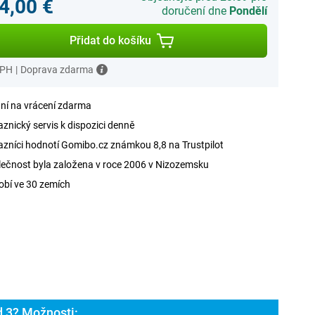
4,00 €
doručení dne
Pondělí
Přidat do košíku
DPH
|
Doprava zdarma
ní na vrácení zdarma
znický servis k dispozici denně
zníci hodnotí Gomibo.cz známkou 8,8 na Trustpilot
ečnost byla založena v roce 2006 v Nizozemsku
obí ve 30 zemích
d 3? Možnosti: