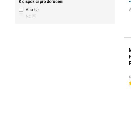
K dispozici pro doručení
Ano
(
6
)
V
Ne
(
0
)
4
5