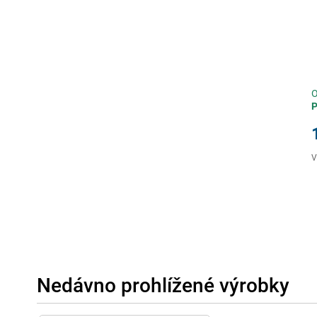
O
P
V
Nedávno prohlížené výrobky