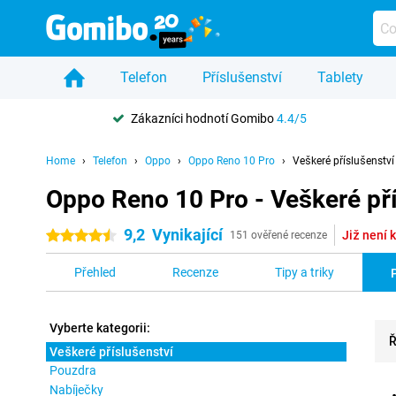
Telefon
Příslušenství
Tablety
Zákazníci hodnotí Gomibo
4.4/5
Home
Telefon
Oppo
Oppo Reno 10 Pro
Veškeré příslušenství
Oppo Reno 10 Pro - Veškeré pří
9,2
Vynikající
Již není k
4.5 hvězdičky
151 ověřené recenze
Přehled
Recenze
Tipy a triky
Vyberte kategorii:
Ř
Veškeré příslušenství
Pouzdra
Pro
Nabíječky