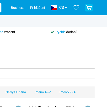
CS
Business
Přihlášení
tné
vrácení
Rychlé
dodání
Nejvyšší cena
Jméno A–Z
Jméno Z–A