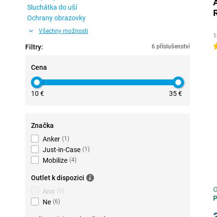
Sluchátka do uší
Ochrany obrazovky
Všechny možnosti
1
5
Filtry:
6 příslušenství
Cena
10 €
35 €
Značka
Anker
(
1
)
Just-in-Case
(
1
)
Mobilize
(
4
)
Outlet k dispozici
O
Ano
(
0
)
P
Ne
(
6
)