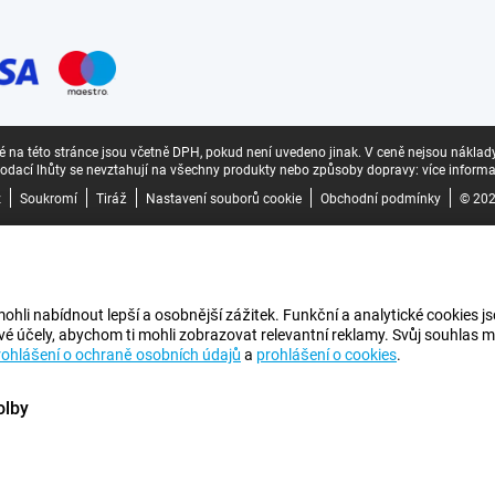
 na této stránce jsou včetně DPH, pokud není uvedeno jinak.
V ceně nejsou náklad
odací lhůty se nevztahují na všechny produkty nebo způsoby dopravy:
více informa
z
Soukromí
Tiráž
Nastavení souborů cookie
Obchodní podmínky
© 202
i nabídnout lepší a osobnější zážitek. Funkční a analytické cookies jso
vé účely, abychom ti mohli zobrazovat relevantní reklamy. Svůj souhlas m
rohlášení o ochraně osobních údajů
a
prohlášení o cookies
.
olby