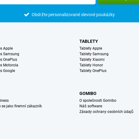
Obdržte personalizované slevové poukázky
TABLETY
s Apple
Tablety Apple
es Samsung
Tablety Samsung
s OnePlus
Tablety Xiaomi
s Motorola
Tablety Honor
s Google
Tablety OnePlus
S
GOMIBO
iness
O společnosti Gomibo
e se jako firemní zákazník
Náš software
Zásady ochrany osobních údajů