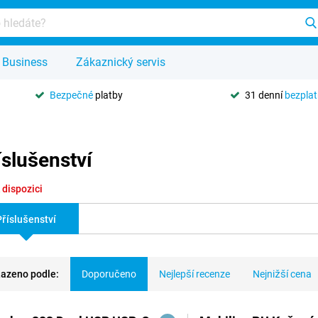
Business
Zákaznický servis
Bezpečné
platby
31 denní
bezpla
slušenství
 dispozici
Příslušenství
azeno podle:
Doporučeno
Nejlepší recenze
Nejnižší cena
dukty