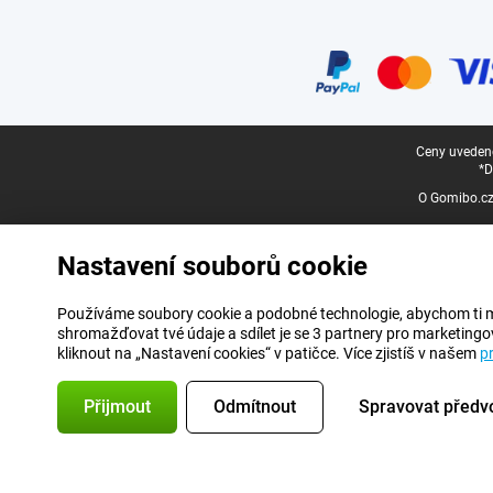
Certifikáty, platební metody, partneři doručovacích služeb
Právní zápatí
Ceny uvedené
*D
O Gomibo.c
Nastavení souborů cookie
Používáme soubory cookie a podobné technologie, abychom ti mohl
shromažďovat tvé údaje a sdílet je se 3 partnery pro marketingo
kliknout na „Nastavení cookies“ v patičce. Více zjistíš v našem
p
Přijmout
Odmítnout
Spravovat předv