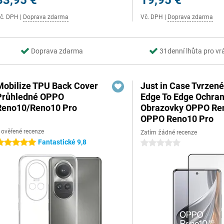
33,95 €
19,95 €
č. DPH
|
Doprava zdarma
Vč. DPH
|
Doprava zdarma
Doprava zdarma
31denní lhůta pro v
Mobilize TPU Back Cover
Just in Case Tvrzené
Průhledné OPPO
Edge To Edge Ochra
Reno10/Reno10 Pro
Obrazovky OPPO Re
OPPO Reno10 Pro
 ověřené recenze
Zatím žádné recenze
Fantastické 9,8
 hvězdičky
0 hvězdičky