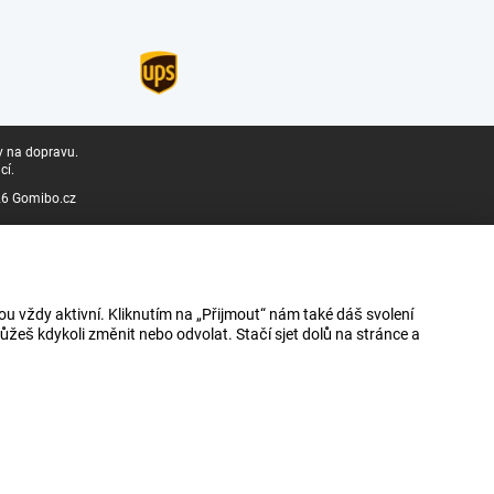
y na dopravu.
cí.
6 Gomibo.cz
u vždy aktivní. Kliknutím na „Přijmout“ nám také dáš svolení
ůžeš kdykoli změnit nebo odvolat. Stačí sjet dolů na stránce a