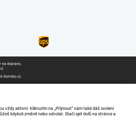
y na dopravu.
cí.
6 Gomibo.cz
u vždy aktivní. Kliknutím na „Přijmout“ nám také dáš svolení
ůžeš kdykoli změnit nebo odvolat. Stačí sjet dolů na stránce a