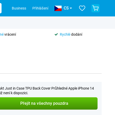
CS
Business
Přihlášení
tné
vrácení
Rychlé
dodání
kt Just in Case TPU Back Cover Průhledné Apple iPhone 14
iž není k dispozici.
Přejít na všechny pouzdra