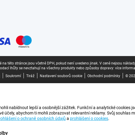
 na této stránce jsou včetně DPH, pokud není uvedeno jinak.
V ceně nejsou náklad
odací lhůty se nevztahují na všechny produkty nebo způsoby dopravy:
více informa
z
Soukromí
Tiráž
Nastavení souborů cookie
Obchodní podmínky
© 202
i nabídnout lepší a osobnější zážitek. Funkční a analytické cookies jso
vé účely, abychom ti mohli zobrazovat relevantní reklamy. Svůj souhlas m
rohlášení o ochraně osobních údajů
a
prohlášení o cookies
.
olby