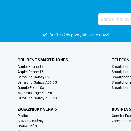
Buďte vždy první, kdo se to dozví
OBLÍBENÉ SMARTPHONES
TELEFON
Apple iPhone 17
Smartphone
Apple iPhone 16
Smartphon
Samsung Galaxy S26
Smartphone
Samsung Galaxy A56 5G
Smartphone
Google Pixel 10a
Smartphone
Motorola Edge 60 Pro
Samsung Galaxy A17 5G
ZÁKAZNICKÝ SERVIS
BUSINES
Platba
Gomibo Bus
Stav objednávky
Zaregistrujt
Dodací lhůta