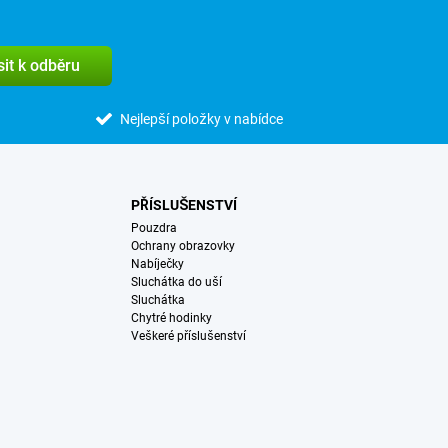
sit k odběru
Nejlepší položky v nabídce
PŘÍSLUŠENSTVÍ
Pouzdra
Ochrany obrazovky
Nabíječky
Sluchátka do uší
Sluchátka
Chytré hodinky
Veškeré příslušenství