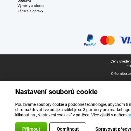
Doprava
Výměny a storna
Záruka a opravy
Certifikáty, platební metody, partneři doručovacích služeb
Právní zápatí
Ceny uvedené
*D
O Gomibo.c
Nastavení souborů cookie
Používáme soubory cookie a podobné technologie, abychom ti mohl
shromažďovat tvé údaje a sdílet je se 3 partnery pro marketingo
kliknout na „Nastavení cookies“ v patičce. Více zjistíš v našem
p
Přijmout
Odmítnout
Spravovat předv