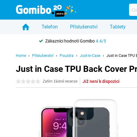
Telefon
Příslušenství
Tablety
Zákazníci hodnotí Gomibo
4.4/5
Home
Příslušenství
Pouzdra
Just-in-Case
Just in Case TPU 
Just in Case TPU Back Cover P
Již není k dispozici
0 hvězdičky
Zatím žádné recenze