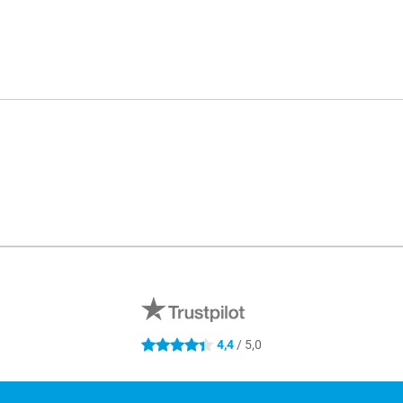
4,4
/ 5,0
4.4 hvězdičky