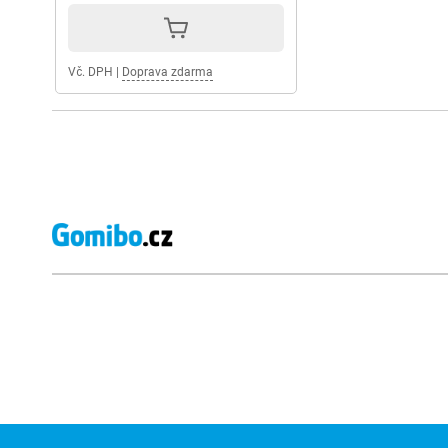
Vč. DPH
|
Doprava zdarma
Externí hodnocení obchodu