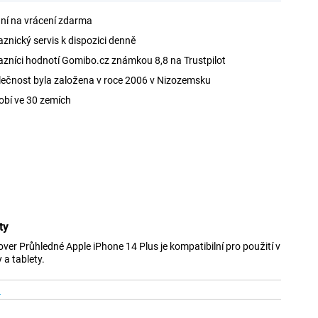
ní na vrácení zdarma
znický servis k dispozici denně
zníci hodnotí Gomibo.cz známkou 8,8 na Trustpilot
ečnost byla založena v roce 2006 v Nizozemsku
obí ve 30 zemích
ty
er Průhledné Apple iPhone 14 Plus je kompatibilní pro použití v
 a tablety.
d