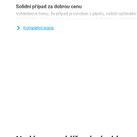
Solidní případ za dobrou cenu
Vzhledem k tomu, že případ je vyroben z plastu, nabízí optimální
Kromě toho plastové kryty často nejsou tak drahé jako jiné kryty
příslušenství pro ochranu telefonu. Zabráníte škrábancem a p
Kompletní popis
části telefonu. Tento obal Apple iPhone 14 Plus je vyroben z TPU:
materiál. To udržuje zadní kryt pěkně kolem vašeho zařízení. Te
ochranu proti škrábancem a promáčkám prostřednictvím klíčů, p