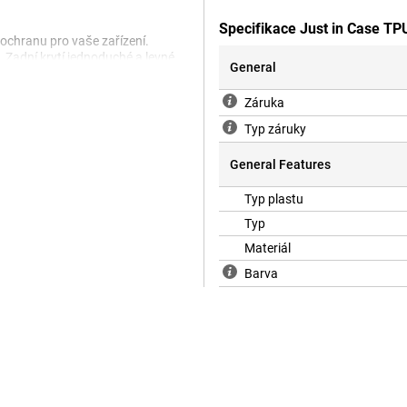
Specifikace Just in Case TP
 ochranu pro vaše zařízení.
. Zadní krytí jednoduché a levné
General
romáčkám po stranách a zadní
 Jedná se o měkký, flexibilní
Záruka
nto případ navíc nabízí dobrou
rachu, nečistot a pálů.
Typ záruky
General Features
Typ plastu
Typ
Materiál
Barva