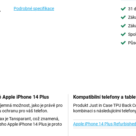
Podrobné specifikace
31 d
Záka
Záka
Spol
Půs
é Apple iPhone 14 Plus
Kompatibilní telefony a table
íjemná možnost, jako je právě pro
Produkt Just in Case TPU Back Cov
u ochranu pro váš telefon.
kombinaci s následujícími telefony
Max je Tansparant, což znamená,
Apple iPhone 14 Plus Refurbishe
šeho Apple iPhone 14 Plus je proto