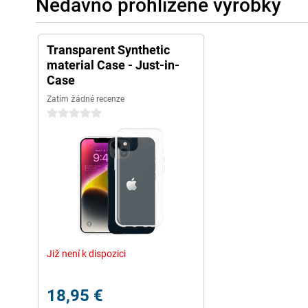
Nedávno prohlížené výrobky
Transparent Synthetic
material Case - Just-in-
Case
Zatím žádné recenze
0 hvězdičky
Již není k dispozici
18,95 €