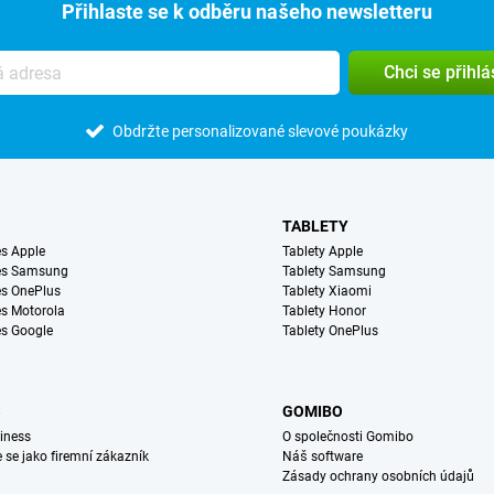
Přihlaste se k odběru našeho newsletteru
Chci se přihlá
Obdržte personalizované slevové poukázky
TABLETY
s Apple
Tablety Apple
es Samsung
Tablety Samsung
s OnePlus
Tablety Xiaomi
s Motorola
Tablety Honor
s Google
Tablety OnePlus
S
GOMIBO
iness
O společnosti Gomibo
e se jako firemní zákazník
Náš software
Zásady ochrany osobních údajů