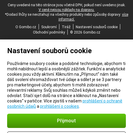
Právní zápatí
Ceny uvedené na této stránce jsou včetně DPH, pokud není uvedeno jinak.
V ceně nejsou náklady na dopravu.
*Dodací lhůty se nevztahují na všechny produkty nebo způsoby dopravy:
více
informací.
O Gomibo.cz
Soukromí
Tiráž
Nastavení souborů cookie
Obchodní podmínky
© 2026 Gomibo.cz
Nastavení souborů cookie
Používáme soubory cookie a podobné technologie, abychom ti
mohli nabídnout lepší a osobnější zážitek. Funkční a analytické
cookies jsou vždy aktivní. Kliknutím na „Přijmout“ nám také
dáš svolení shromažďovat tvé údaje a sdílet je se 3 partnery
pro marketingové účely, abychom ti mohli zobrazovat
relevantní reklamy. Svůj souhlas můžeš kdykoli změnit nebo
odvolat. Stačí sjet dolů na stránce a kliknout na „Nastavení
cookies“ v patičce. Více zjistíš v našem
prohlášení o ochraně
osobních údajů
a
prohlášení o cookies
.
Přijmout