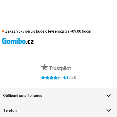
Zákaznický servis bude
otevřenozítra
v09.00 hodin
S
Externí hodnocení obchodu
4,4
/ 5,0
4.4 hvězdičky
Oblíbené smartphones
Telefon