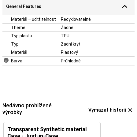
General Features
Materiál – udržitelnost
Recyklovatelné
Theme
Žádné
Typ plastu
TPU
Typ
Zadní kryt
Materiál
Plastový
Barva
Průhledné
Nedávno prohlížené
Vymazat historii
výrobky
Transparent Synthetic material
Case - Just-in-Case