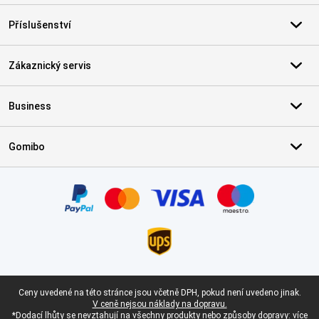
Příslušenství
Zákaznický servis
Business
Gomibo
Certifikáty, platební metody, partneři doručovacích služeb
Právní zápatí
Ceny uvedené na této stránce jsou včetně DPH, pokud není uvedeno jinak.
V ceně nejsou náklady na dopravu.
*Dodací lhůty se nevztahují na všechny produkty nebo způsoby dopravy:
více