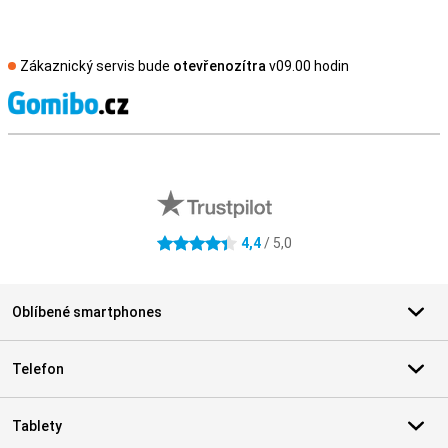
Zákaznický servis bude
otevřenozítra
v09.00 hodin
S
Externí hodnocení obchodu
4,4
/ 5,0
4.4 hvězdičky
Oblíbené smartphones
Telefon
Tablety