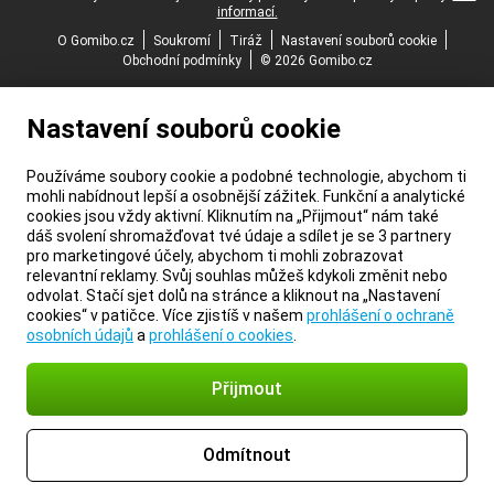
informací.
O Gomibo.cz
Soukromí
Tiráž
Nastavení souborů cookie
Obchodní podmínky
© 2026 Gomibo.cz
Nastavení souborů cookie
Používáme soubory cookie a podobné technologie, abychom ti
mohli nabídnout lepší a osobnější zážitek. Funkční a analytické
cookies jsou vždy aktivní. Kliknutím na „Přijmout“ nám také
dáš svolení shromažďovat tvé údaje a sdílet je se 3 partnery
pro marketingové účely, abychom ti mohli zobrazovat
relevantní reklamy. Svůj souhlas můžeš kdykoli změnit nebo
odvolat. Stačí sjet dolů na stránce a kliknout na „Nastavení
cookies“ v patičce. Více zjistíš v našem
prohlášení o ochraně
osobních údajů
a
prohlášení o cookies
.
Přijmout
Odmítnout