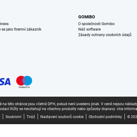
S
GOMIBO
iness
O společnosti Gomibo
e se jako firemní zákazník
Náš software
Zásady ochrany osobních údajů
 na této stránce jsou včetně DPH, pokud není uvedeno jinak.
V ceně nejsou náklad
odací lhůty se nevztahují na všechny produkty nebo způsoby dopravy:
více informa
z
Soukromí
Tiráž
Nastavení souborů cookie
Obchodní podmínky
© 202