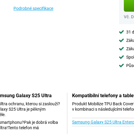
Podrobné specifikace
Vč. 
31 d
Záka
Záka
Spol
Půs
amsung Galaxy S25 Ultra
Kompatibilní telefony a table
ltra ochranu, kterou si zaslouží?
Produkt Mobilize TPU Back Cover 
laxy S25 Ultra je pěkným
v kombinaci s následujícími telefo
éle.
Samsung Galaxy S25 Ultra Enterpr
 smartphonu?Pak je dobrá volba
tra!Tento telefon má