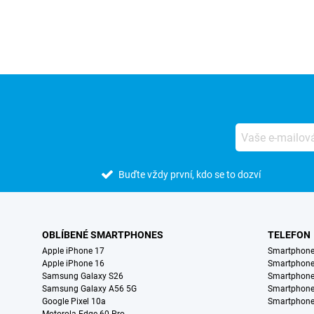
Buďte vždy první, kdo se to dozví
OBLÍBENÉ SMARTPHONES
TELEFON
Apple iPhone 17
Smartphone
Apple iPhone 16
Smartphon
Samsung Galaxy S26
Smartphone
Samsung Galaxy A56 5G
Smartphone
Google Pixel 10a
Smartphone