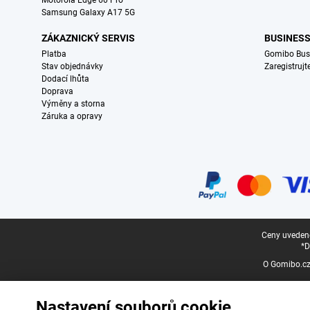
Motorola Edge 60 Pro
Samsung Galaxy A17 5G
ZÁKAZNICKÝ SERVIS
BUSINES
Platba
Gomibo Bus
Stav objednávky
Zaregistrujt
Dodací lhůta
Doprava
Výměny a storna
Záruka a opravy
Certifikáty, platební metody, partneři doručovacích služeb
Právní zápatí
Ceny uvedené
*D
O Gomibo.c
Nastavení souborů cookie