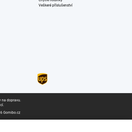
Chytré hodinky
Veškeré příslušenství
y na dopravu.
cí.
6 Gomibo.cz