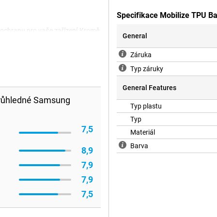
Specifikace Mobilize TPU B
í ochranu pro vaše zařízení.Kromě
General
ní obálkou chráníte zařízení a
tranu smartphonu, aby na něj
Záruka
parentní kryt TPU TPU TPU
materiálu TPU.Díky tomuto
Typ záruky
 s tímto pouzdrem TPU zabráníte
 a pády.
General Features
Průhledné Samsung
Typ plastu
Typ
7,5
Materiál
Barva
8,9
7,9
7,9
7,5