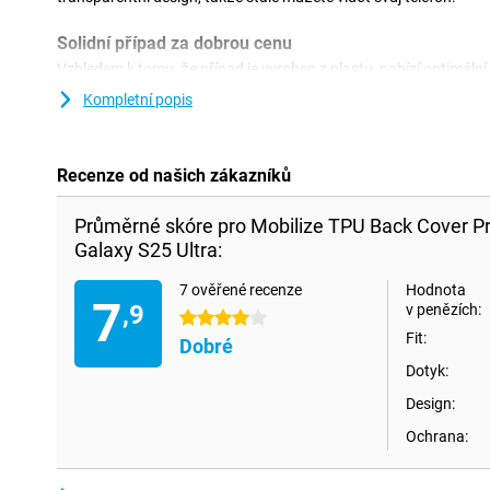
Solidní případ za dobrou cenu
Vzhledem k tomu, že případ je vyroben z plastu, nabízí optimáln
toho plastové kryty často nejsou tak drahé jako jiné kryty.Se zad
Kompletní popis
dáte telefonu nový vzhled!Tento typ pouzdra pokrývá zadní a s
nepřicházely žádné ošklivé škrábance nebo promáčknutí.Trans
SAMSUNG Galaxy S25 Ultra je vyroben z měkkého a flexibilního 
materiálu se případ dokonale hodí na vaše zařízení.Kromě toho
Recenze od našich zákazníků
škrábancem a promáčkám přes ostré předměty, nečistoty, prach
Průměrné skóre pro Mobilize TPU Back Cover 
Galaxy S25 Ultra:
7 ověřené recenze
Hodnota
7
,9
v penězích:
4 hvězdičky
Fit:
Dobré
Dotyk:
Design:
Ochrana: