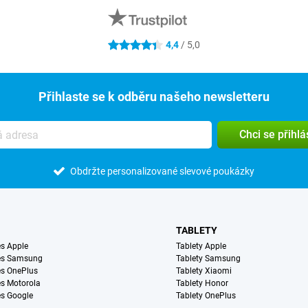
4,4
/ 5,0
4.4 hvězdičky
Přihlaste se k odběru našeho newsletteru
Chci se přihlá
Obdržte personalizované slevové poukázky
TABLETY
s Apple
Tablety Apple
es Samsung
Tablety Samsung
s OnePlus
Tablety Xiaomi
s Motorola
Tablety Honor
s Google
Tablety OnePlus