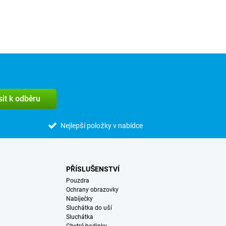
sit k odběru
Nejlepší položky v nabídce
PŘÍSLUŠENSTVÍ
Pouzdra
Ochrany obrazovky
Nabíječky
Sluchátka do uší
Sluchátka