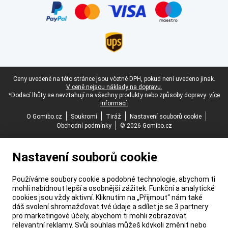
Právní zápatí
Ceny uvedené na této stránce jsou včetně DPH, pokud není uvedeno jinak.
V ceně nejsou náklady na dopravu.
*Dodací lhůty se nevztahují na všechny produkty nebo způsoby dopravy:
více
informací.
O Gomibo.cz
Soukromí
Tiráž
Nastavení souborů cookie
Obchodní podmínky
© 2026 Gomibo.cz
Nastavení souborů cookie
Používáme soubory cookie a podobné technologie, abychom ti
mohli nabídnout lepší a osobnější zážitek. Funkční a analytické
cookies jsou vždy aktivní. Kliknutím na „Přijmout“ nám také
dáš svolení shromažďovat tvé údaje a sdílet je se 3 partnery
pro marketingové účely, abychom ti mohli zobrazovat
relevantní reklamy. Svůj souhlas můžeš kdykoli změnit nebo