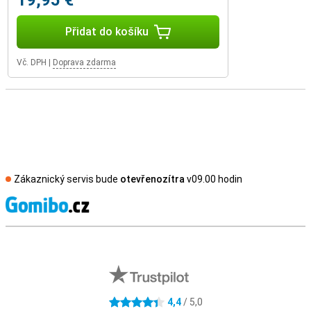
19,95 €
Přidat do košíku
Vč. DPH
|
Doprava zdarma
Zákaznický servis bude
otevřenozítra
v09.00 hodin
S
Externí hodnocení obchodu
4,4
/ 5,0
4.4 hvězdičky