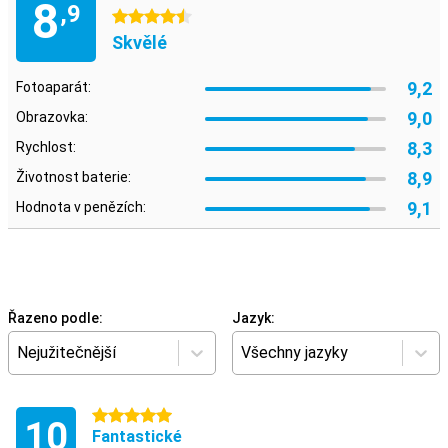
8
,9
4.5 hvězdičky
Skvělé
9,2
Fotoaparát:
9,0
Obrazovka:
8,3
Rychlost:
8,9
Životnost baterie:
9,1
Hodnota v penězích:
Řazeno podle:
Jazyk:
Nejužitečnější
Všechny jazyky
5 hvězdičky
10
Fantastické