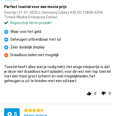
Perfect toestel voor een mooie prijs
Doortje | 21-01-2025 o Samsung Galaxy A35 5G 128GB A356
Tmavě Modrá Enterprise Edition
Doporučuji tento produkt
Waar voor het geld
Pro
Geheugen uitbreidbaar met sd
Pro
Zeer duidelijk display
Pro
Draadloos laden niet mogelijk
Proti
Toestel heeft alles wat je nodig hebt, het enige minpuntje is dat
je deze niet draadloos kunt opladen, voor de rest een top toestel
met een mooi groot scherm en veel mogelijkheden, het
geheugen is uit te breiden met een sd kaart.
0
0
4.5 hvězdičky
,5
Velmi dobré