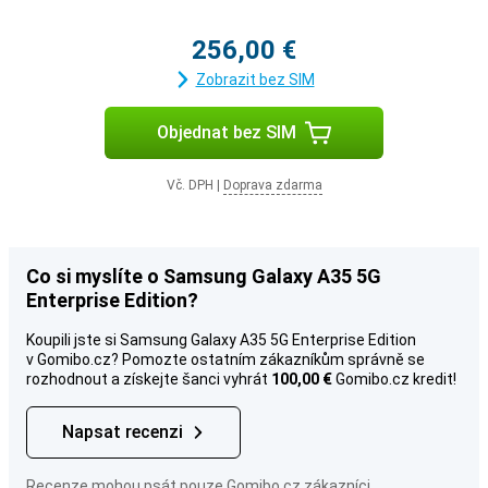
256,00 €
Zobrazit bez SIM
Objednat bez SIM
Vč. DPH
|
Doprava zdarma
Co si myslíte o Samsung Galaxy A35 5G
Enterprise Edition?
Koupili jste si Samsung Galaxy A35 5G Enterprise Edition
v Gomibo.cz? Pomozte ostatním zákazníkům správně se
rozhodnout a získejte šanci vyhrát
100,00 €
Gomibo.cz kredit!
Napsat recenzi
Recenze mohou psát pouze Gomibo.cz zákazníci.