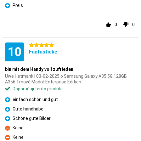
Preis
Pro
0
0
5 hvězdičky
10
Fantastické
bin mit dem Handy voll zufrieden
Uwe Hetmank | 03-02-2025 o Samsung Galaxy A35 5G 128GB
A356 Tmavě Modrá Enterprise Edition
Doporučuji tento produkt
einfach schön und gut
Pro
Gute handhabe
Pro
Schöne gute Bilder
Pro
Keine
Proti
Keine
Proti