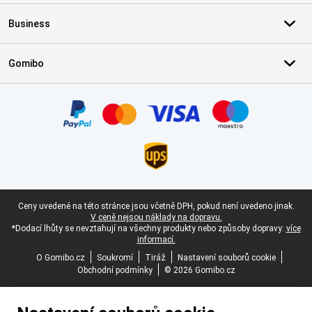
Business
Gomibo
Certifikáty, platební metody, partneři doručovacích služeb
Právní zápatí
Ceny uvedené na této stránce jsou včetně DPH, pokud není uvedeno jinak.
V ceně nejsou náklady na dopravu.
*Dodací lhůty se nevztahují na všechny produkty nebo způsoby dopravy:
více
informací.
O Gomibo.cz
Soukromí
Tiráž
Nastavení souborů cookie
Obchodní podmínky
© 2026 Gomibo.cz