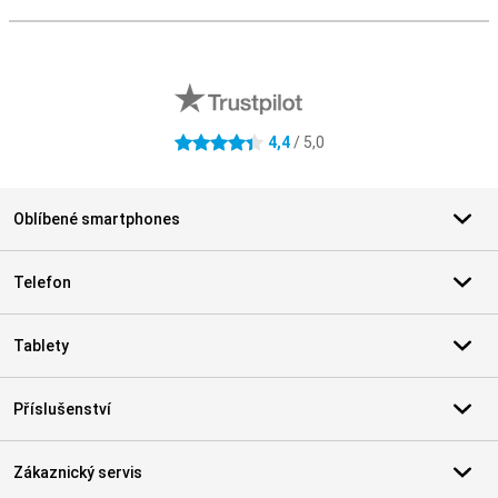
S
Externí hodnocení obchodu
4,4
/ 5,0
4.4 hvězdičky
Oblíbené smartphones
Telefon
Tablety
Příslušenství
Zákaznický servis