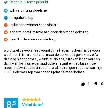
Doporučuji tento produkt
wifi verbinding bloedsnel
Pro
navigatie is top
Pro
leuke handwarmer voor winter
Proti
scherm geeft irritatie aan ogen darkmode gekozen
Proti
geen koptelefoon aansluiting
Proti
word snel gewoon heet vooral bij het laden , scherm is gewoon
slecht en irriteert heel snel maar de darkmode gekozen zelfs
dan nog niet optimaal, weinig audio ads, stijf van bloadware en
dan komt het hun eigen audioplayer staat er niet tussen die
moet je downloaden uit de store, al met al geen update van mijn
LG G8s die was top maar geen update's meer helaas
1
0
4.5 hvězdičky
8
,5
Velmi dobré