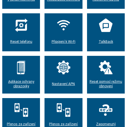
Reset telefonu
Připojení k Wi-Fi
TalkBack
Aplikace ochrany
Reset pomocí režimu
Nastavení APN
obrazovky
obnovení
Přenos ze zařízení
Přenos ze zařízení
Zapomenutý