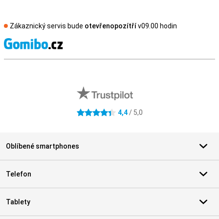
Zákaznický servis bude
otevřenopozítří
v09.00 hodin
S
Externí hodnocení obchodu
4,4
/ 5,0
4.4 hvězdičky
Oblíbené smartphones
Telefon
Tablety