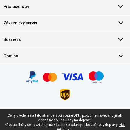
Příslušenství
Zákaznický servis
Business
Gomibo
Certifikáty, platební metody, partneři doručovacích služeb
Právní zápatí
Ceny uvedené na této stránce jsou včetně DPH, pokud není uvedeno jinak.
V ceně nejsou náklady na dopravu.
*Dodací lhůty se nevztahují na všechny produkty nebo způsoby dopravy:
více
informací.