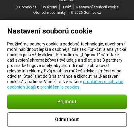
O Gomibo.cz
Soukromí
Tiráž
Nastavení souborů cookie
Obchodní podmínky
© 2026 Gomibo.cz
Nastavení souborů cookie
Používáme soubory cookie a podobné technologie, abychom ti
mohli nabídnout lepší a osobnější zážitek. Funkční a analytické
cookies jsou vždy aktivní. Kliknutím na „Přijmout“ nám také
dáš svolení shromažďovat tvé údaje a sdílet je se 3 partnery
pro marketingové účely, abychom ti mohli zobrazovat
relevantní reklamy. Svůj souhlas můžeš kdykoli změnit nebo
odvolat. Stačí sjet dolů na stránce a kliknout na „Nastavení
cookies“ v patičce. Více zjistíš v našem
prohlášení o ochraně
osobních údajů
a
prohlášení o cookies
.
Přijmout
Odmítnout