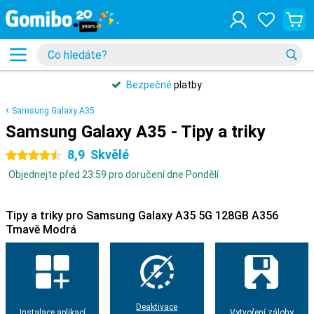
Bezpečné
platby
Samsung Galaxy A35
Samsung Galaxy A35 - Tipy a triky
8,9
Skvělé
4.5 hvězdičky
Objednejte před 23:59 pro doručení dne Pondělí
Tipy a triky pro Samsung Galaxy A35 5G 128GB A356
Tmavě Modrá
Deaktivace
Instalace aplikací
Vytvoření zálohy