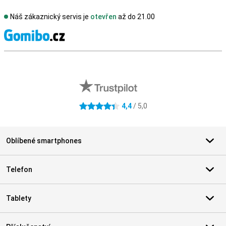
Náš zákaznický servis je
otevřen
až do 21.00
S
Externí hodnocení obchodu
4,4
/ 5,0
4.4 hvězdičky
Oblíbené smartphones
Telefon
Tablety