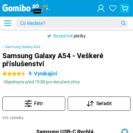
Bezpečné
platby
Samsung Galaxy A54
Samsung Galaxy A54 - Veškeré
příslušenství
9
Vynikající
4.5 hvězdičky
Objednejte před 19:00 pro doručení zítra
Filtr
Seřadit
665 výsledky
Produkty
Samsung USB-C Rychlá