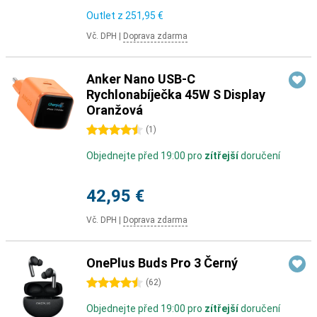
Outlet z
251,95 €
Vč. DPH
|
Doprava zdarma
Anker Nano USB-C
Rychlonabíječka 45W S Display
Oranžová
4.5 hvězdičky
(
1
)
Objednejte před 19:00 pro
zítřejší
doručení
42,95 €
Vč. DPH
|
Doprava zdarma
OnePlus Buds Pro 3 Černý
4.5 hvězdičky
(
62
)
Objednejte před 19:00 pro
zítřejší
doručení