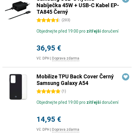
Nabíječka 45W + USB-C Kabel EP-
TA845 Černý
4.5 hvězdičky
(
203
)
Objednejte před 19:00 pro
zítřejší
doručení
36,95 €
Vč. DPH
|
Doprava zdarma
Mobilize TPU Back Cover Černý
Samsung Galaxy A54
5 hvězdičky
(
1
)
Objednejte před 19:00 pro
zítřejší
doručení
14,95 €
Vč. DPH
|
Doprava zdarma