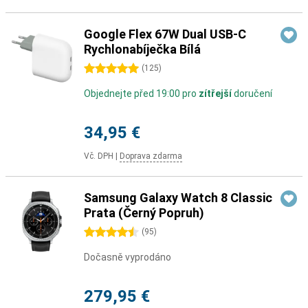
Google Flex 67W Dual USB-C
Rychlonabíječka Bílá
5 hvězdičky
(
125
)
Objednejte před 19:00 pro
zítřejší
doručení
34,95 €
Vč. DPH
|
Doprava zdarma
Samsung Galaxy Watch 8 Classic
Prata (Černý Popruh)
4.5 hvězdičky
(
95
)
Dočasně vyprodáno
279,95 €