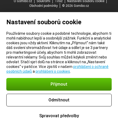
O Gomibo.cz
Soukromí
Tiráž
Nastavení souborů cookie
Obchodní podmínky
© 2026 Gomibo.cz
Nastavení souborů cookie
Používáme soubory cookie a podobné technologie, abychom ti
mohli nabídnout lepší a osobnější zážitek. Funkční a analytické
cookies jsou vždy aktivní. Kliknutím na „Přijmout“ nám také
dáš svolení shromažďovat tvé údaje a sdílet je se 3 partnery
pro marketingové účely, abychom ti mohli zobrazovat
relevantní reklamy. Svůj souhlas můžeš kdykoli změnit nebo
odvolat. Stačí sjet dolů na stránce a kliknout na „Nastavení
cookies“ v patičce. Více zjistíš v našem
prohlášení o ochraně
osobních údajů
a
prohlášení o cookies
.
Přijmout
Odmítnout
Spravovat předvolby