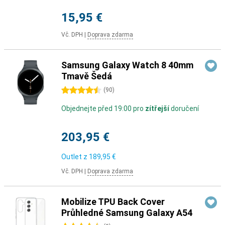
15,95 €
Vč. DPH
|
Doprava zdarma
Samsung Galaxy Watch 8 40mm
Tmavě Šedá
4.5 hvězdičky
(
90
)
Objednejte před 19:00 pro
zítřejší
doručení
203,95 €
Outlet z
189,95 €
Vč. DPH
|
Doprava zdarma
Mobilize TPU Back Cover
Průhledné Samsung Galaxy A54