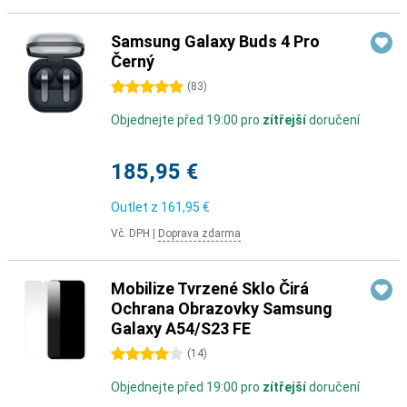
Samsung Galaxy Buds 4 Pro
Černý
5 hvězdičky
(
83
)
Objednejte před 19:00 pro
zítřejší
doručení
185,95 €
Outlet z
161,95 €
Vč. DPH
|
Doprava zdarma
Mobilize Tvrzené Sklo Čirá
Ochrana Obrazovky Samsung
Galaxy A54/S23 FE
4 hvězdičky
(
14
)
Objednejte před 19:00 pro
zítřejší
doručení