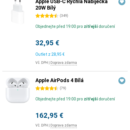
Apple USB-C Rychlá Nabíječka
20W Bílý
4.5 hvězdičky
(
349
)
Objednejte před 19:00 pro
zítřejší
doručení
32,95 €
Outlet z
28,95 €
Vč. DPH
|
Doprava zdarma
Apple AirPods 4 Bílá
4.5 hvězdičky
(
79
)
Objednejte před 19:00 pro
zítřejší
doručení
162,95 €
Vč. DPH
|
Doprava zdarma