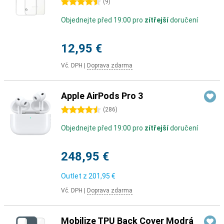
4.5 hvězdičky
(
9
)
Objednejte před 19:00 pro
zítřejší
doručení
12,95 €
Vč. DPH
|
Doprava zdarma
Apple AirPods Pro 3
4.5 hvězdičky
(
286
)
Objednejte před 19:00 pro
zítřejší
doručení
248,95 €
Outlet z
201,95 €
Vč. DPH
|
Doprava zdarma
Mobilize TPU Back Cover Modrá