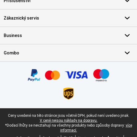
Příslušenství
Zákaznický servis
Business
Gomibo
Certifikáty, platební metody, partneři doručovacích služeb
Právní zápatí
Ceny uvedené na této stránce jsou včetně DPH, pokud není uvedeno jinak.
V ceně nejsou náklady na dopravu.
*Dodací lhůty se nevztahují na všechny produkty nebo způsoby dopravy:
více
informací.