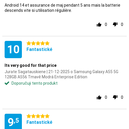
Android 14 et assurance de maj pendant 5 ans mais la batterie
descends vite si utilisation régulière.
0
0
5 hvězdičky
10
Fantastické
Its very good for that price
Jurate Sagatauskiene | 21-12-2025 o Samsung Galaxy A55 5G
128GB A556 Tmavě Modrá Enterprise Edition
Doporučuji tento produkt
0
0
5 hvězdičky
9
,5
Fantastické