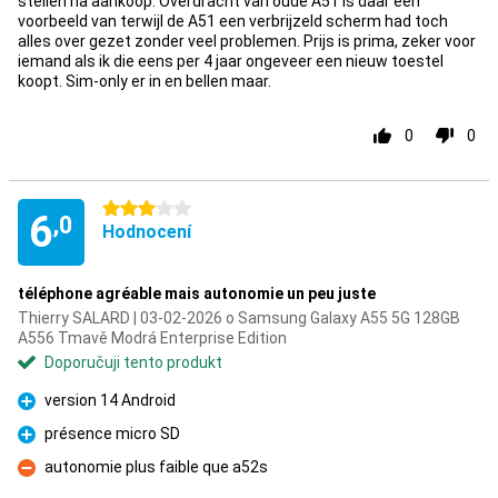
stellen na aankoop. Overdracht van oude A51 is daar een
voorbeeld van terwijl de A51 een verbrijzeld scherm had toch
alles over gezet zonder veel problemen. Prijs is prima, zeker voor
iemand als ik die eens per 4 jaar ongeveer een nieuw toestel
koopt. Sim-only er in en bellen maar.
0
0
3 hvězdičky
6
,0
Hodnocení
téléphone agréable mais autonomie un peu juste
Thierry SALARD | 03-02-2026 o Samsung Galaxy A55 5G 128GB
A556 Tmavě Modrá Enterprise Edition
Doporučuji tento produkt
version 14 Android
Pro
présence micro SD
Pro
autonomie plus faible que a52s
Proti