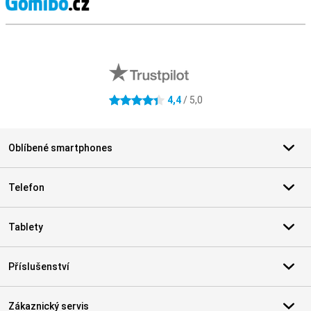
S
Externí hodnocení obchodu
4,4
/ 5,0
4.4 hvězdičky
Oblíbené smartphones
Telefon
Tablety
Příslušenství
Zákaznický servis