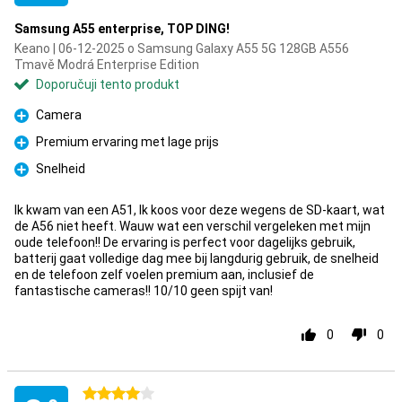
Samsung A55 enterprise, TOP DING!
Keano | 06-12-2025 o Samsung Galaxy A55 5G 128GB A556
Tmavě Modrá Enterprise Edition
Doporučuji tento produkt
Camera
Pro
Premium ervaring met lage prijs
Pro
Snelheid
Pro
Ik kwam van een A51, Ik koos voor deze wegens de SD-kaart, wat
de A56 niet heeft. Wauw wat een verschil vergeleken met mijn
oude telefoon!! De ervaring is perfect voor dagelijks gebruik,
batterij gaat volledige dag mee bij langdurig gebruik, de snelheid
en de telefoon zelf voelen premium aan, inclusief de
fantastische cameras!! 10/10 geen spijt van!
0
0
4 hvězdičky