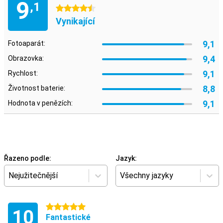
9
,1
4.5 hvězdičky
Vynikající
9,1
Fotoaparát:
9,4
Obrazovka:
9,1
Rychlost:
8,8
Životnost baterie:
9,1
Hodnota v penězích:
Řazeno podle:
Jazyk:
Nejužitečnější
Všechny jazyky
5 hvězdičky
10
Fantastické