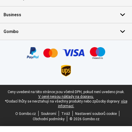
Business
Gomibo
Certifikáty, platební metody, partneři doručovacích služeb
Právní zápatí
Ceny uvedené na této stránce jsou včetně DPH, pokud není uvedeno jinak.
V ceně nejsou náklady na dopravu.
*Dodací lhůty se nevztahují na všechny produkty nebo způsoby dopravy:
více
informací.
O Gomibo.cz
Soukromí
Tiráž
Nastavení souborů cookie
Obchodní podmínky
© 2026 Gomibo.cz