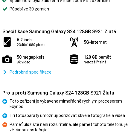
Společnost byla založena v roce 2006 v Nizozemsku
Působí ve 30 zemích
Specifikace Samsung Galaxy S24 128GB S921 Žlutá
6.2 inch
5G-internet
2340x1080 pixels
50 megapixels
128 GB paměť
8k video
Nerozšiřitelné
Podrobné specifikace
Pro a proti Samsung Galaxy S24 128GB S921 Žlutá
Toto zařízení je vybaveno mimořádně rychlým procesorem
Exynos.
Pro
Tři fotoaparáty umožňují pořizovat skvělé fotografie a videa
Pro
Paměť úložiště není rozšiřitelná, ale paměť tohoto telefonu je
většinou dostačující
Proti