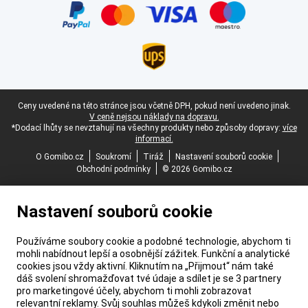
Právní zápatí
Ceny uvedené na této stránce jsou včetně DPH, pokud není uvedeno jinak.
V ceně nejsou náklady na dopravu.
*Dodací lhůty se nevztahují na všechny produkty nebo způsoby dopravy:
více
informací.
O Gomibo.cz
Soukromí
Tiráž
Nastavení souborů cookie
Obchodní podmínky
© 2026 Gomibo.cz
Nastavení souborů cookie
Používáme soubory cookie a podobné technologie, abychom ti
mohli nabídnout lepší a osobnější zážitek. Funkční a analytické
cookies jsou vždy aktivní. Kliknutím na „Přijmout“ nám také
dáš svolení shromažďovat tvé údaje a sdílet je se 3 partnery
pro marketingové účely, abychom ti mohli zobrazovat
relevantní reklamy. Svůj souhlas můžeš kdykoli změnit nebo