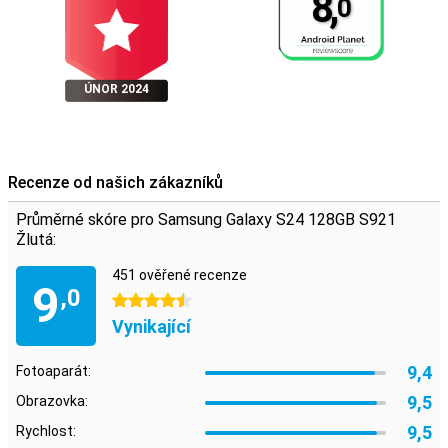
8,
0
ÚNOR 2024
Recenze od našich zákazníků
Průměrné skóre pro Samsung Galaxy S24 128GB S921
Žlutá:
451 ověřené recenze
9
,0
4.5 hvězdičky
Vynikající
9,4
Fotoaparát:
9,5
Obrazovka:
9,5
Rychlost: