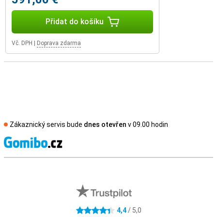
Přidat do košíku
Vč. DPH
|
Doprava zdarma
Zákaznický servis bude
dnes otevřen
v 09.00 hodin
S
Externí hodnocení obchodu
4,4
/ 5,0
4.4 hvězdičky