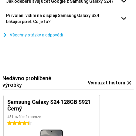
Jak odeberu svůj účet Google z Samsung Galaxy S24?
Při volání vidím na displeji Samsung Galaxy S24
blikající pixel. Co je to?
Všechny otázky a odpovědi
Nedávno prohlížené
Vymazat historii
výrobky
Samsung Galaxy S24 128GB S921
Černý
451 ověřené recenze
4.5 hvězdičky