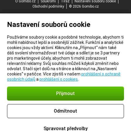
O Gomibo.cz
Soukromí
Tiráž
Nastavení souborů cookie
Obchodní podmínky
© 2026 Gomibo.cz
Nastavení souborů cookie
Používáme soubory cookie a podobné technologie, abychom ti
mohli nabídnout lepší a osobnější zážitek. Funkční a analytické
cookies jsou vždy aktivní. Kliknutím na „Přijmout“ nám také
dáš svolení shromažďovat tvé údaje a sdílet je se 3 partnery
pro marketingové účely, abychom ti mohli zobrazovat
relevantní reklamy. Svůj souhlas můžeš kdykoli změnit nebo
odvolat. Stačí sjet dolů na stránce a kliknout na „Nastavení
cookies“ v patičce. Více zjistíš v našem
prohlášení o ochraně
osobních údajů
a
prohlášení o cookies
.
Přijmout
Odmítnout
Spravovat předvolby