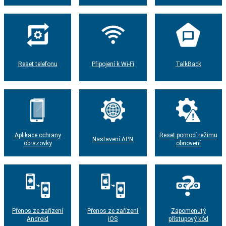
Reset telefonu
Připojení k Wi-Fi
TalkBack
Aplikace ochrany
Reset pomocí režimu
Nastavení APN
obrazovky
obnovení
Přenos ze zařízení
Přenos ze zařízení
Zapomenutý
Android
iOS
přístupový kód