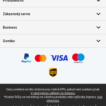
Příslušenství
Zákaznický servis
Business
Gomibo
Certifikáty, platební metody, partneři doručovacích služeb
Právní zápatí
Ceny uvedené na této stránce jsou včetně DPH, pokud není uvedeno jinak.
V ceně nejsou náklady na dopravu.
*Dodací lhůty se nevztahují na všechny produkty nebo způsoby dopravy:
více
informací.