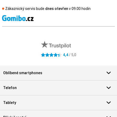
Zákaznický servis bude
dnes otevřen
v 09.00 hodin
S
Externí hodnocení obchodu
4,4
/ 5,0
4.4 hvězdičky
Oblíbené smartphones
Telefon
Tablety