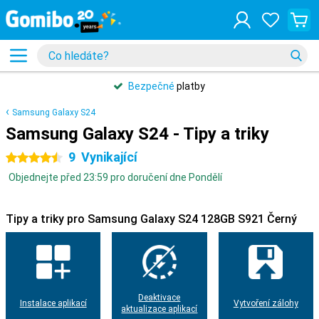
Bezpečné
platby
Samsung Galaxy S24
Samsung Galaxy S24 - Tipy a triky
9
Vynikající
4.5 hvězdičky
Objednejte před 23:59 pro doručení dne Pondělí
Tipy a triky pro Samsung Galaxy S24 128GB S921 Černý
Deaktivace
Instalace aplikací
Vytvoření zálohy
aktualizace aplikací