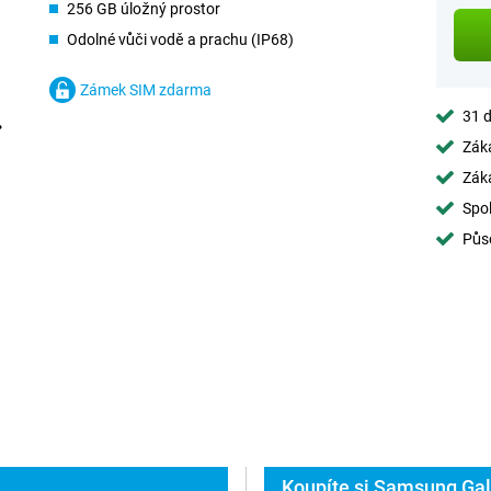
256 GB úložný prostor
Odolné vůči vodě a prachu (IP68)
Zámek SIM zdarma
31 d
Záka
Záka
Spol
Půs
Koupíte si Samsung Gal