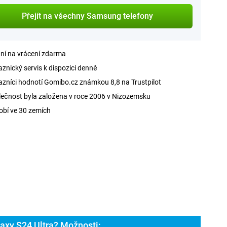
Přejít na všechny Samsung telefony
ní na vrácení zdarma
znický servis k dispozici denně
zníci hodnotí Gomibo.cz známkou 8,8 na Trustpilot
ečnost byla založena v roce 2006 v Nizozemsku
obí ve 30 zemích
axy S24 Ultra? Možnosti: