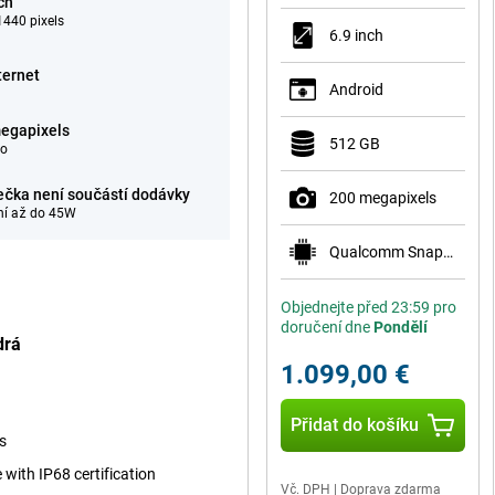
ch
440 pixels
6.9 inch
ternet
Android
egapixels
512 GB
eo
ečka není součástí dodávky
200 megapixels
ní až do 45W
Qualcomm Snapdragon 8 Elite Gen 5 for Galaxy
Objednejte před 23:59 pro
doručení dne
Pondělí
drá
1.099,00 €
Přidat do košíku
s
with IP68 certification
Vč. DPH
|
Doprava zdarma