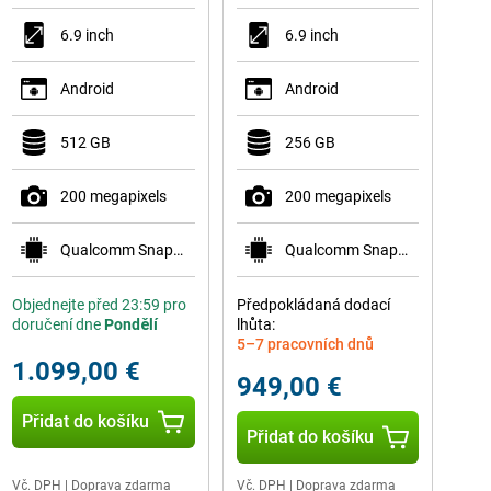
6.9 inch
6.9 inch
Android
Android
512 GB
256 GB
200 megapixels
200 megapixels
Qualcomm Snapdragon 8 Elite Gen 5 for Galaxy
Qualcomm Snapdragon 8 Elite Gen 5 for Galaxy
Objednejte před 23:59 pro
Předpokládaná dodací
doručení dne
Pondělí
lhůta:
5–7 pracovních dnů
1.099,00 €
949,00 €
Přidat do košíku
Přidat do košíku
Vč. DPH
|
Doprava zdarma
Vč. DPH
|
Doprava zdarma