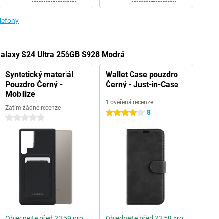
lefony
Galaxy S24 Ultra 256GB S928 Modrá
Syntetický materiál
Wallet Case pouzdro
Pouzdro Černý -
Černý - Just-in-Case
Mobilize
1 ověřená recenze
Zatím žádné recenze
8
4 hvězdičky
0 hvězdičky
Objednejte před 23:59 pro
Objednejte před 23:59 pro