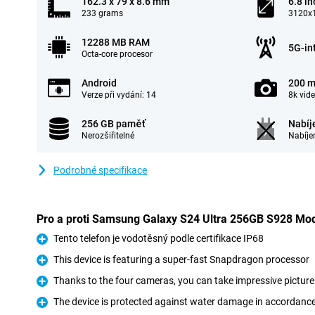
162.3 x 79 x 8.6 mm
6.8 in
233 grams
3120x1
12288 MB RAM
5G-in
Octa-core procesor
Android
200 m
Verze při vydání: 14
8k vid
256 GB paměť
Nabíj
Nerozšiřitelné
Nabíje
Podrobné specifikace
Pro a proti Samsung Galaxy S24 Ultra 256GB S928 Mo
Tento telefon je vodotěsný podle certifikace IP68
Pro
This device is featuring a super-fast Snapdragon processor
Pro
Thanks to the four cameras, you can take impressive picture
Pro
The device is protected against water damage in accordance 
Pro