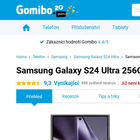
Telefon
Příslušenství
Tablety
Zákazníci hodnotí Gomibo
4.4/5
Home
Telefon
Samsung
Samsung Galaxy S24 Ultra
Samsung
Samsung Galaxy S24 Ultra 25
9,3
Vynikající
Již není k
4.5 hvězdičky
988 ověřené recenze
Recenze
Tipy a triky
Přehled