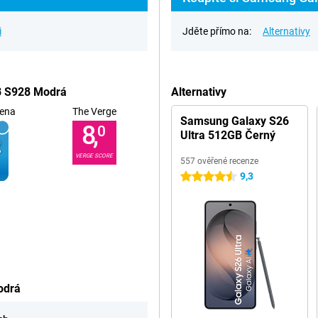
i
Jděte přímo na:
Alternativy
B S928 Modrá
Alternativy
ena
The Verge
Samsung Galaxy S26
8,
0
Ultra 512GB Černý
VERGE SCORE
557 ověřené recenze
9,3
4.5 hvězdičky
odrá