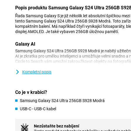
Popis produktu Samsung Galaxy S24 Ultra 256GB S92
Řada Samsung Galaxy S je již několik let absolutní špičkou mezi
tento Samsung Galaxy S24 Ultra 256GB S928 Modrá. Toto zařízen
kompaktním balení. Má například čtyři vynikající fotoaparáty, b
displej AMOLED. Je také vybaven 256GB úložnou pamětí.
Galaxy AI
Samsung Galaxy S24 Ultra 256GB S928 Modrá je nabitý užitečný
AI je zkratka pro umělou inteligenci a umožňuje velmi snadno a
Circle to Search vám umožní zakroužkovat objekty na fotografi
internetu. Funkce Chat Assist automaticky překládá vaše zprávy
chcete psát zprávy formálním nebo neformálním stylem. Můžete
Kompletní popis
cizím jazyce. Funkce Live Call Translation zajistí, že tyto hovor
Funkce NoteAssist vám navíc pomůže pořizovat si ještě lepší 
klepnutí na obrazovku vám aplikace NoteAssist pomůže vyčisti
Co je v krabici?
použít funkci Autoformat, která automaticky pěkně naformátuje 
dlouhé části textu.
Samsung Galaxy S24 Ultra 256GB S928 Modrá
USB-C - USB-C kabel
Tři vynikající fotoaparáty
Sestava fotoaparátů telefonu Samsung Galaxy S24 Ultra 256GB
Primární fotoaparát má 200 megapixelů. Díky tomu budete moci 
Nezůstaňte bez nabíjení
většině situací. Abyste mohli pořizovat opravdu skvělé snímky v 