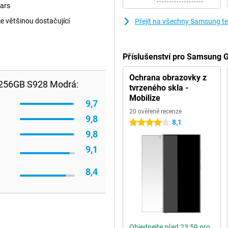
ears
je většinou dostačující
Přejít na všechny Samsung te
Příslušenství pro Samsung 
Ochrana obrazovky z
 256GB S928 Modrá:
tvrzeného skla -
Mobilize
9,7
20 ověřené recenze
9,8
8,1
4 hvězdičky
9,8
9,1
8,4
Objednejte před 23:59 pro