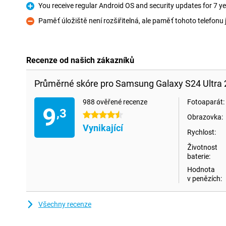
You receive regular Android OS and security updates for 7 y
Pro
Paměť úložiště není rozšiřitelná, ale paměť tohoto telefonu 
Proti
Recenze od našich zákazníků
Průměrné skóre pro Samsung Galaxy S24 Ultra
988 ověřené recenze
Fotoaparát:
9
,3
4.5 hvězdičky
Obrazovka:
Vynikající
Rychlost:
Životnost
baterie:
Hodnota
v penězích:
Všechny recenze