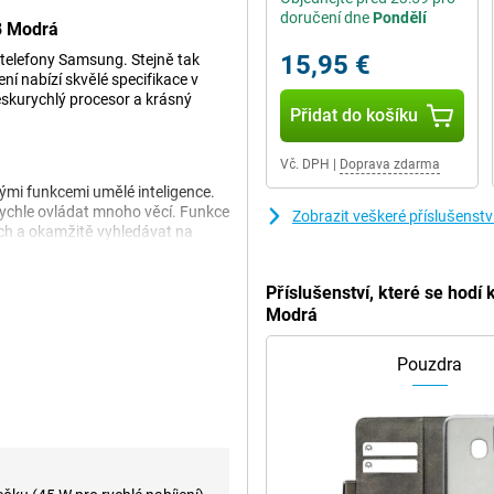
doručení dne
Pondělí
8 Modrá
15,95 €
 telefony Samsung. Stejně tak
í nabízí skvělé specifikace v
leskurychlý procesor a krásný
Přidat do košíku
Vč. DPH
|
Doprava zdarma
mi funkcemi umělé inteligence.
 rychle ovládat mnoho věcí. Funkce
Zobrazit veškeré příslušens
ích a okamžitě vyhledávat na
 a můžete si dokonce vybrat, zda
 také bez námahy telefonovat v
y budou překládány v reálném čase!
Příslušenství, které se hod
poznámky. Pomocí několika
Modrá
t vaše poznámky. Můžete tak
váš text, nebo jej nechat shrnout
Pouzdra
 S928 Modrá vypadá velmi dobře.
pořizovat skvělé snímky ve
každé situaci, přidala společnost