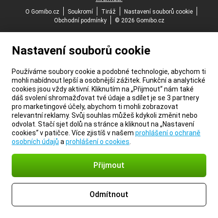
O Gomibo.cz
Soukromí
Tiráž
Nastavení souborů cookie
Obchodní podmínky
© 2026 Gomibo.cz
Nastavení souborů cookie
Používáme soubory cookie a podobné technologie, abychom ti
mohli nabídnout lepší a osobnější zážitek. Funkční a analytické
cookies jsou vždy aktivní. Kliknutím na „Přijmout“ nám také
dáš svolení shromažďovat tvé údaje a sdílet je se 3 partnery
pro marketingové účely, abychom ti mohli zobrazovat
relevantní reklamy. Svůj souhlas můžeš kdykoli změnit nebo
odvolat. Stačí sjet dolů na stránce a kliknout na „Nastavení
cookies“ v patičce. Více zjistíš v našem
prohlášení o ochraně
osobních údajů
a
prohlášení o cookies
.
Přijmout
Odmítnout