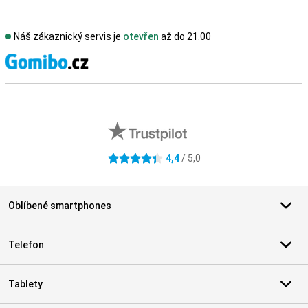
Náš zákaznický servis je
otevřen
až do 21.00
S
Externí hodnocení obchodu
4,4
/ 5,0
4.4 hvězdičky
Oblíbené smartphones
Telefon
Tablety