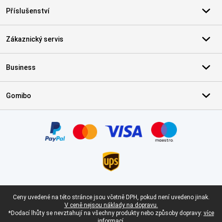
Příslušenství
Zákaznický servis
Business
Gomibo
Certifikáty, platební metody, partneři doručovacích služeb
Právní zápatí
Ceny uvedené na této stránce jsou včetně DPH, pokud není uvedeno jinak.
V ceně nejsou náklady na dopravu.
*Dodací lhůty se nevztahují na všechny produkty nebo způsoby dopravy:
více
informací.