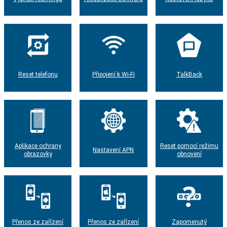
Reset telefonu
Připojení k Wi-Fi
TalkBack
Aplikace ochrany
Reset pomocí režimu
Nastavení APN
obrazovky
obnovení
Přenos ze zařízení
Přenos ze zařízení
Zapomenutý