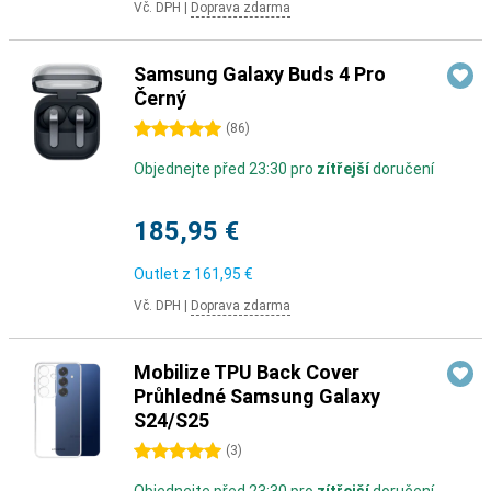
Vč. DPH
|
Doprava zdarma
Samsung Galaxy Buds 4 Pro
Černý
5 hvězdičky
(
86
)
Objednejte před 23:30 pro
zítřejší
doručení
185,95 €
Outlet z
161,95 €
Vč. DPH
|
Doprava zdarma
Mobilize TPU Back Cover
Průhledné Samsung Galaxy
S24/S25
5 hvězdičky
(
3
)