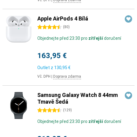
Vč. DPH
|
Doprava zdarma
Apple AirPods 4 Bílá
4.5 hvězdičky
(
80
)
Objednejte před 23:30 pro
zítřejší
doručení
163,95 €
Outlet z
130,95 €
Vč. DPH
|
Doprava zdarma
Samsung Galaxy Watch 8 44mm
Tmavě Šedá
4.5 hvězdičky
(
129
)
Objednejte před 23:30 pro
zítřejší
doručení