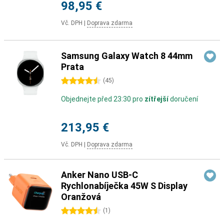
98,95 €
Vč. DPH
|
Doprava zdarma
Samsung Galaxy Watch 8 44mm
Prata
4.5 hvězdičky
(
45
)
Objednejte před 23:30 pro
zítřejší
doručení
213,95 €
Vč. DPH
|
Doprava zdarma
Anker Nano USB-C
Rychlonabíječka 45W S Display
Oranžová
4.5 hvězdičky
(
1
)