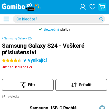
Bezpečné
platby
Samsung Galaxy S24
Samsung Galaxy S24 - Veškeré
příslušenství
9
Vynikající
4.5 hvězdičky
Již není k dispozici
Filtr
Seřadit
671 výsledky
Produkty
Samsung USB-C Rychlá