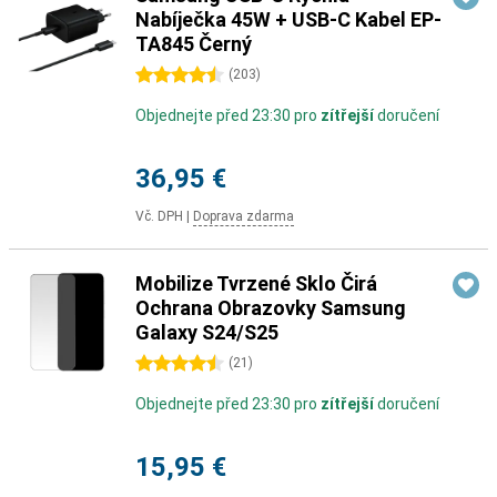
Nabíječka 45W + USB-C Kabel EP-
TA845 Černý
4.5 hvězdičky
(
203
)
Objednejte před 23:30 pro
zítřejší
doručení
36,95 €
Vč. DPH
|
Doprava zdarma
Mobilize Tvrzené Sklo Čirá
Ochrana Obrazovky Samsung
Galaxy S24/S25
4.5 hvězdičky
(
21
)
Objednejte před 23:30 pro
zítřejší
doručení
15,95 €