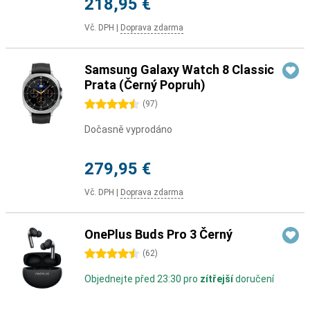
218,95 €
Vč. DPH
|
Doprava zdarma
Samsung Galaxy Watch 8 Classic
Prata (Černý Popruh)
4.5 hvězdičky
(
97
)
Dočasně vyprodáno
279,95 €
Vč. DPH
|
Doprava zdarma
OnePlus Buds Pro 3 Černý
4.5 hvězdičky
(
62
)
Objednejte před 23:30 pro
zítřejší
doručení