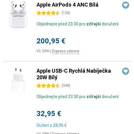
Apple AirPods 4 ANC Bílá
4.5 hvězdičky
(
126
)
Objednejte před 23:30 pro
zítřejší
doručení
200,95 €
Vč. DPH
|
Doprava zdarma
Apple USB-C Rychlá Nabíječka
20W Bílý
4.5 hvězdičky
(
349
)
Objednejte před 23:30 pro
zítřejší
doručení
32,95 €
Outlet z
28,95 €