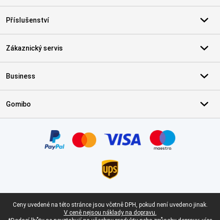
Příslušenství
Zákaznický servis
Business
Gomibo
Certifikáty, platební metody, partneři doručovacích služeb
Právní zápatí
Ceny uvedené na této stránce jsou včetně DPH, pokud není uvedeno jinak.
V ceně nejsou náklady na dopravu.