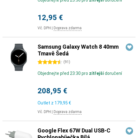
Objednejte před 23:30 pro
zítřejší
doručení
12,95 €
Vč. DPH
|
Doprava zdarma
Samsung Galaxy Watch 8 40mm
Tmavě Šedá
4.5 hvězdičky
(
91
)
Objednejte před 23:30 pro
zítřejší
doručení
208,95 €
Outlet z
179,95 €
Vč. DPH
|
Doprava zdarma
Google Flex 67W Dual USB-C
Rychlonabíječka Bílá