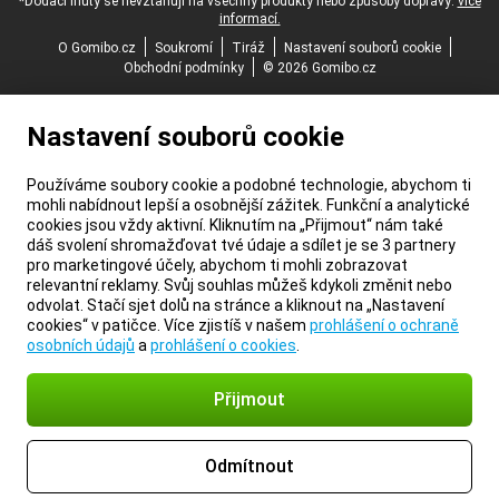
*Dodací lhůty se nevztahují na všechny produkty nebo způsoby dopravy:
více
informací.
O Gomibo.cz
Soukromí
Tiráž
Nastavení souborů cookie
Obchodní podmínky
© 2026 Gomibo.cz
Nastavení souborů cookie
Používáme soubory cookie a podobné technologie, abychom ti
mohli nabídnout lepší a osobnější zážitek. Funkční a analytické
cookies jsou vždy aktivní. Kliknutím na „Přijmout“ nám také
dáš svolení shromažďovat tvé údaje a sdílet je se 3 partnery
pro marketingové účely, abychom ti mohli zobrazovat
relevantní reklamy. Svůj souhlas můžeš kdykoli změnit nebo
odvolat. Stačí sjet dolů na stránce a kliknout na „Nastavení
cookies“ v patičce. Více zjistíš v našem
prohlášení o ochraně
osobních údajů
a
prohlášení o cookies
.
Přijmout
Odmítnout