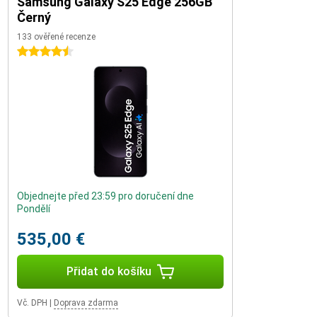
Samsung Galaxy S25 Edge 256GB
Černý
133 ověřené recenze
4.5 hvězdičky
Objednejte před 23:59 pro doručení dne
Pondělí
535,00 €
Přidat do košíku
Vč. DPH
|
Doprava zdarma