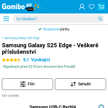
Bezpečné
platby
Samsung Galaxy S25 Edge
Samsung Galaxy S25 Edge - Veškeré
příslušenství
9,1
Vynikající
4.5 hvězdičky
Objednejte před 23:59 pro doručení dne Pondělí
Filtr
Seřadit
683 výsledky
Produkty
Samsung USB-C Rychlá