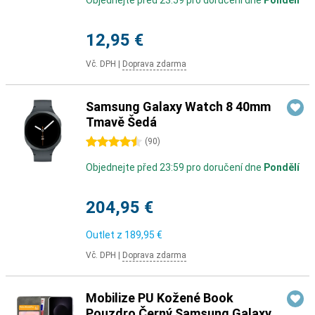
Objednejte před 23:59 pro doručení dne
Pondělí
12,95 €
Vč. DPH
|
Doprava zdarma
Samsung Galaxy Watch 8 40mm
Tmavě Šedá
4.5 hvězdičky
(
90
)
Objednejte před 23:59 pro doručení dne
Pondělí
204,95 €
Outlet z
189,95 €
Vč. DPH
|
Doprava zdarma
Mobilize PU Kožené Book
Pouzdro Černý Samsung Galaxy