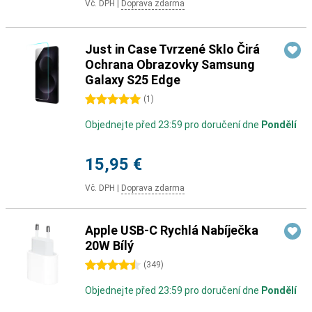
Vč. DPH
|
Doprava zdarma
Just in Case Tvrzené Sklo Čirá
Ochrana Obrazovky Samsung
Galaxy S25 Edge
5 hvězdičky
(
1
)
Objednejte před 23:59 pro doručení dne
Pondělí
15,95 €
Vč. DPH
|
Doprava zdarma
Apple USB-C Rychlá Nabíječka
20W Bílý
4.5 hvězdičky
(
349
)
Objednejte před 23:59 pro doručení dne
Pondělí