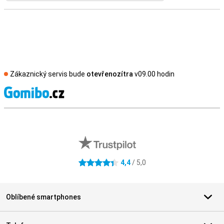
Zákaznický servis bude
otevřenozítra
v09.00 hodin
S
Externí hodnocení obchodu
4,4
/ 5,0
4.4 hvězdičky
Oblíbené smartphones