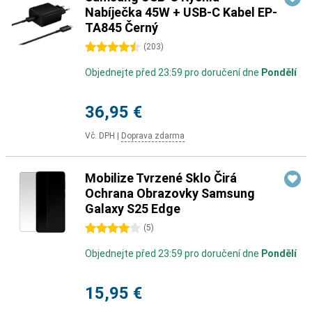
Nabíječka 45W + USB-C Kabel EP-
TA845 Černý
4.5 hvězdičky
(
203
)
Objednejte před 23:59 pro doručení dne
Pondělí
36,95 €
Vč. DPH
|
Doprava zdarma
Mobilize Tvrzené Sklo Čirá
Ochrana Obrazovky Samsung
Galaxy S25 Edge
4 hvězdičky
(
5
)
Objednejte před 23:59 pro doručení dne
Pondělí
15,95 €