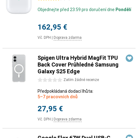
Objednejte před 23:59 pro doručení dne
Pondělí
162,95 €
Vč. DPH
|
Doprava zdarma
Spigen Ultra Hybrid MagFit TPU
Back Cover Průhledné Samsung
Galaxy S25 Edge
0 hvězdičky
Zatím žádné recenze
Předpokládaná dodací lhůta:
5–7 pracovních dnů
27,95 €
Vč. DPH
|
Doprava zdarma
Google Flex 67W Dual USB-C