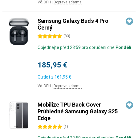
Vč. DPH
|
Doprava zdarma
Samsung Galaxy Buds 4 Pro
Černý
5 hvězdičky
(
83
)
Objednejte před 23:59 pro doručení dne
Pondělí
185,95 €
Outlet z
161,95 €
Vč. DPH
|
Doprava zdarma
Mobilize TPU Back Cover
Průhledné Samsung Galaxy S25
Edge
5 hvězdičky
(
1
)