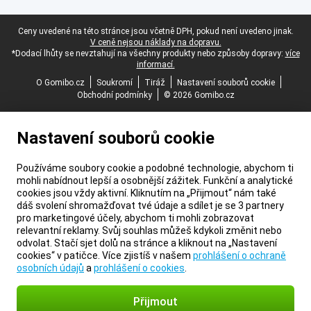
Právní zápatí
Ceny uvedené na této stránce jsou včetně DPH, pokud není uvedeno jinak.
V ceně nejsou náklady na dopravu.
*Dodací lhůty se nevztahují na všechny produkty nebo způsoby dopravy:
více
informací.
O Gomibo.cz
Soukromí
Tiráž
Nastavení souborů cookie
Obchodní podmínky
© 2026 Gomibo.cz
Nastavení souborů cookie
Používáme soubory cookie a podobné technologie, abychom ti
mohli nabídnout lepší a osobnější zážitek. Funkční a analytické
cookies jsou vždy aktivní. Kliknutím na „Přijmout“ nám také
dáš svolení shromažďovat tvé údaje a sdílet je se 3 partnery
pro marketingové účely, abychom ti mohli zobrazovat
relevantní reklamy. Svůj souhlas můžeš kdykoli změnit nebo
odvolat. Stačí sjet dolů na stránce a kliknout na „Nastavení
cookies“ v patičce. Více zjistíš v našem
prohlášení o ochraně
osobních údajů
a
prohlášení o cookies
.
Přijmout