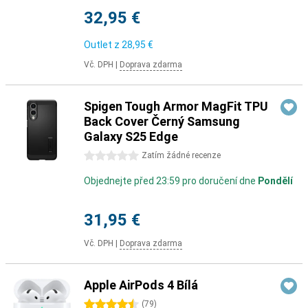
32,95 €
Outlet z
28,95 €
Vč. DPH
|
Doprava zdarma
Spigen Tough Armor MagFit TPU
Back Cover Černý Samsung
Galaxy S25 Edge
0 hvězdičky
Zatím žádné recenze
Objednejte před 23:59 pro doručení dne
Pondělí
31,95 €
Vč. DPH
|
Doprava zdarma
Apple AirPods 4 Bílá
4.5 hvězdičky
(
79
)