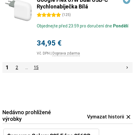
Rychlonabíječka Bílá
5 hvězdičky
(
125
)
Objednejte před 23:59 pro doručení dne
Pondělí
34,95 €
Vč. DPH
|
Doprava zdarma
1
2
…
15
Nedávno prohlížené
Vymazat historii
výrobky