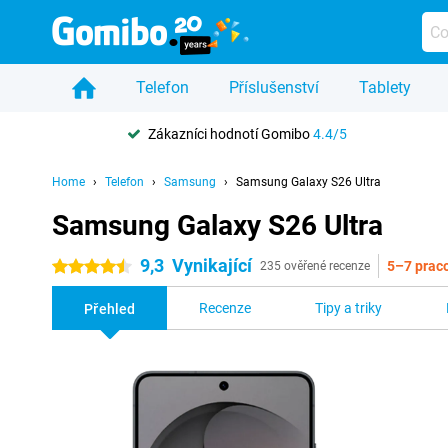
Telefon
Příslušenství
Tablety
Zákazníci hodnotí Gomibo
4.4/5
Home
Telefon
Samsung
Samsung Galaxy S26 Ultra
Samsung Galaxy S26 Ultra
9,3
Vynikající
5–7 prac
4.5 hvězdičky
235 ověřené recenze
Recenze
Tipy a triky
Přehled