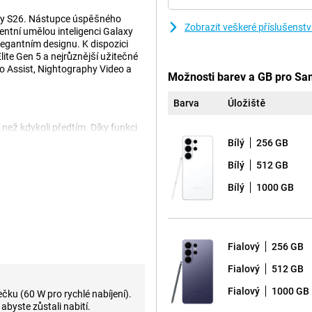
axy S26. Nástupce úspěšného
Zobrazit veškeré příslušenst
entní umělou inteligenci Galaxy
legantním designu. K dispozici
ite Gen 5 a nejrůznější užitečné
to Assist, Nightography Video a
Možnosti barev a GB pro Sa
Barva
Úložiště
 než kdykoli předtím. Díky funkci
m ve správný čas poskytne pomoc.
Bílý
256 GB
 pomoc při vyplňování formulářů. S
dním jednoduchým vysloveným nebo
Bílý
512 GB
áš osobní asistent s umělou
Bílý
1000 GB
s. Díky tomu je každodenní
ší.
Fialový
256 GB
rafie a videa. Hlavní fotoaparát
ustou detailů. Díky dvěma
Fialový
512 GB
 rozlišením 50 Mpx je ideální pro
Fialový
1000 GB
čku (60 W pro rychlé nabíjení).
rvy, ostrost a expozici. Nemusíte
, abyste zůstali nabití.