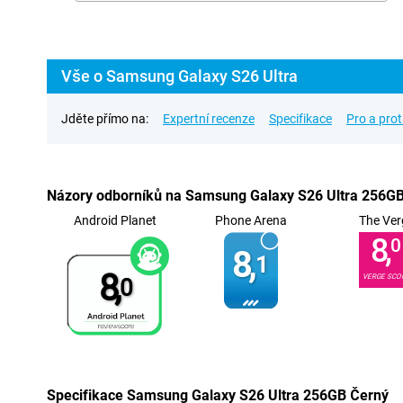
Vše o Samsung Galaxy S26 Ultra
Jděte přímo na:
Expertní recenze
Specifikace
Pro a prot
Názory odborníků na Samsung Galaxy S26 Ultra 256G
Android Planet
Phone Arena
The Ver
8,
0
8,
1
8,
VERGE SCO
0
Specifikace Samsung Galaxy S26 Ultra 256GB Černý