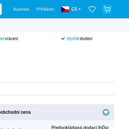
CS
Business
Přihlášení
tné
vrácení
Rychlé
dodání
obchodní cena
Předpokládaná dodací lhůta: