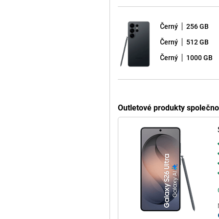
 Gen 5 pro Galaxy. Tento
zivní využívání funkcí umělé
ografií a živé překlady, fungují
Černý
256 GB
asking je plynulý a náročné hry
o 30 % účinněji, čímž udržuje
Černý
512 GB
adné a spolehlivé.
Černý
1000 GB
ný. Můžete si s ním rychle dělat
ero reaguje přesně a na jasné
laxy AI získáte další chytré
deální pro práci, studium a
Outletové produkty společn
 komunikaci a zábavu.
. Díky inteligentním funkcím
é dobíjení, můžete Galaxy S26
ně 30 minut jste již na 75 %.
ízeními.
. Obdržíte celkem sedm
zací, díky čemuž bude vaše