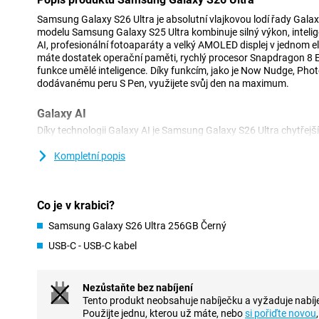
Samsung Galaxy S26 Ultra je absolutní vlajkovou lodí řady Gal
modelu Samsung Galaxy S25 Ultra kombinuje silný výkon, intelig
AI, profesionální fotoaparáty a velký AMOLED displej v jednom e
máte dostatek operační paměti, rychlý procesor Snapdragon 8 El
funkce umělé inteligence. Díky funkcím, jako je Now Nudge, Pho
dodávanému peru S Pen, využijete svůj den na maximum.
Galaxy AI
Díky technologii Galaxy AI je Samsung Galaxy S26 Ultra chytřejší
Now Nudge s vámi telefon neustále přemýšlí a automaticky vá
Představte si chytré odpovědi, návrhy na sdílení fotografií nebo
Kompletní popis
funkcí Automated App Action provedete více akcí najednou je
napsaným příkazem, aniž byste museli sami otevírat aplikace. V
inteligencí pochopí kontext toho, co chcete, a zařídí úkoly za vá
Co je v krabici?
používání rychlejší, přehlednější a především mnohem uvolněněj
Samsung Galaxy S26 Ultra 256GB Černý
Pokročilé fotoaparáty a užitečné funkce AI
USB-C - USB-C kabel
Se Samsung Galaxy S26 Ultra budete vždy pořizovat krásné fotog
s rozlišením 200 Mpx zajistí mimořádně ostré fotografie se spo
teleobjektivům si jej přiblížíte až 100×. Ultraširokoúhlý objektiv s
Nezůstaňte bez nabíjení
fotografování krajiny, architektury a skupinových snímků.
Tento produkt neobsahuje nabíječku a vyžaduje nabíje
Umělá inteligence automaticky rozpozná scény a optimalizuje ba
Použijte jednu, kterou už máte, nebo
si pořiďte novou