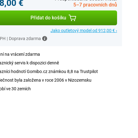
8,00 €
5–7 pracovních dnů
Přidat do košíku
Jako outletový model od 912,00 € ›
DPH
|
Doprava zdarma
ní na vrácení zdarma
znický servis k dispozici denně
zníci hodnotí Gomibo.cz známkou 8,8 na Trustpilot
ečnost byla založena v roce 2006 v Nizozemsku
obí ve 30 zemích