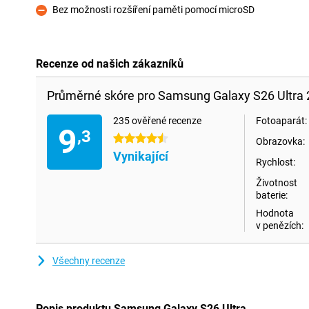
Bez možnosti rozšíření paměti pomocí microSD
Proti
Recenze od našich zákazníků
Průměrné skóre pro Samsung Galaxy S26 Ultra
235 ověřené recenze
Fotoaparát:
9
,3
4.5 hvězdičky
Obrazovka:
Vynikající
Rychlost:
Životnost
baterie:
Hodnota
v penězích:
Všechny recenze
Popis produktu Samsung Galaxy S26 Ultra