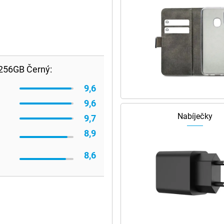
 256GB Černý:
9,6
9,6
Nabíječky
9,7
8,9
8,6