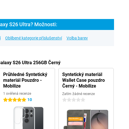
axy S26 Ultra? Možnosti:
í
Oblíbené kategorie příslušenství
Volba barev
Galaxy S26 Ultra 256GB Černý
Průhledné Syntetický
Syntetický materiál
materiál Pouzdro -
Wallet Case pouzdro
Mobilize
Černý - Mobilize
1 ověřená recenze
Zatím žádné recenze
10
5 hvězdičky
0 hvězdičky