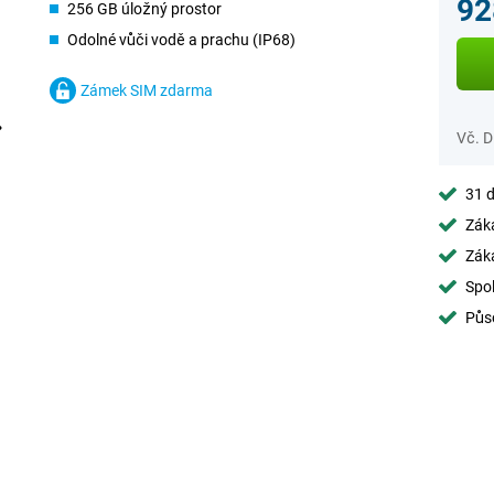
92
256 GB úložný prostor
Odolné vůči vodě a prachu (IP68)
Zámek SIM zdarma
Vč. 
31 d
Záka
Záka
Spol
Půs