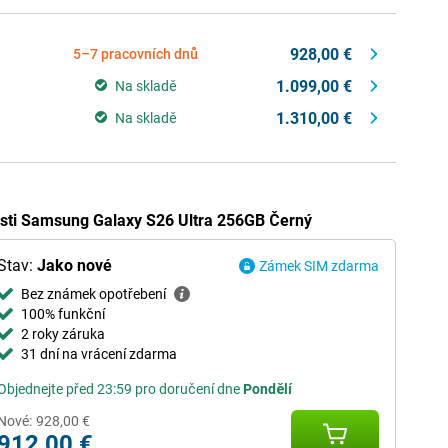
928,00 €
5–7 pracovních dnů
1.099,00 €
Na skladě
1.310,00 €
Na skladě
osti Samsung Galaxy S26 Ultra 256GB Černý
Stav:
Jako nové
Zámek SIM zdarma
Bez známek opotřebení
100% funkční
2 roky záruka
31 dní na vrácení zdarma
Objednejte před 23:59 pro doručení dne
Pondělí
Nové:
928,00 €
912,00 €