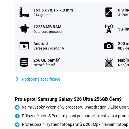
163.6 x 78.1 x 7.9 mm
6.9 in
214 grams
3120x1
12288 MB RAM
5G-in
Octa-core procesor
Android
200 m
Verze při vydání: 16
8k vid
256 GB paměť
Nabíj
Nerozšiřitelné
Nabíje
Podrobné specifikace
Pro a proti Samsung Galaxy S26 Ultra 256GB Černý
Velmi vysoký výkon díky procesoru Snapdragon 8 Elite Gen 
Pro
Přiložené pero S Pen pro psaní poznámek, kreativitu a produk
Pro
Profesionální systém fotoaparátů s 200Mpx hlavním foto
Pro