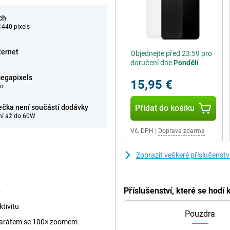
ch
440 pixels
ternet
Objednejte před 23:59 pro
doručení dne
Pondělí
egapixels
15,95 €
eo
ečka není součástí dodávky
Přidat do košíku
ní až do 60W
Vč. DPH
|
Doprava zdarma
Zobrazit veškeré příslušenst
Příslušenství, které se hod
5
tivitu
Pouzdra
aparátem se 100× zoomem