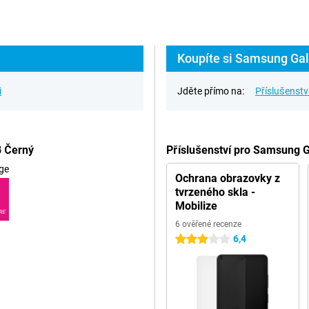
Koupíte si Samsung Gal
i
Jděte přímo na:
Příslušenstv
B Černý
Příslušenství pro Samsung 
ge
Ochrana obrazovky z
tvrzeného skla -
Mobilize
RE
6 ověřené recenze
6,4
3 hvězdičky