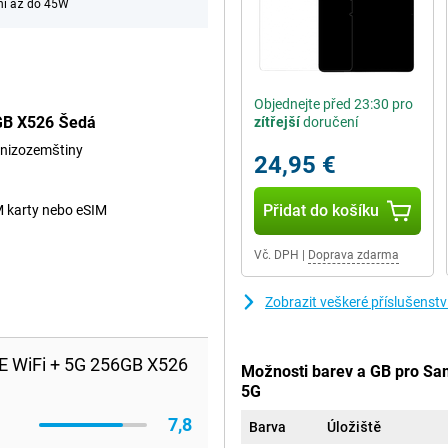
ní až do 45W
Objednejte před 23:30 pro
6GB X526 Šedá
zítřejší
doručení
 nizozemštiny
24,95 €
Přidat do košíku
M karty nebo eSIM
Vč. DPH
|
Doprava zdarma
Zobrazit veškeré příslušens
E WiFi + 5G 256GB X526
Možnosti barev a GB pro Sa
5G
7,8
Barva
Úložiště