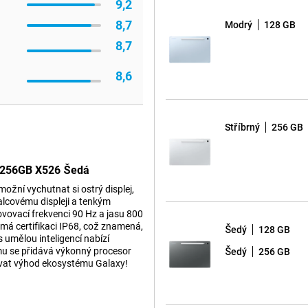
9,2
8,7
Modrý
128 GB
8,7
8,6
Stříbrný
256 GB
G 256GB X526 Šedá
ní vychutnat si ostrý displej,
alcovému displeji a tenkým
ovovací frekvenci 90 Hz a jasu 800
 má certifikaci IP68, což znamená,
Šedý
128 GB
 umělou inteligencí nabízí
omu se přidává výkonný procesor
Šedý
256 GB
ívat výhod ekosystému Galaxy!