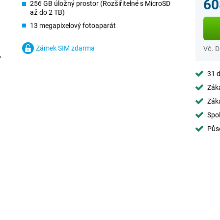
60
256 GB úložný prostor (Rozšiřitelné s MicroSD
až do 2 TB)
13 megapixelový fotoaparát
Zámek SIM zdarma
Vč. 
31 d
Záka
Záka
Spol
Půs