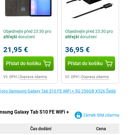
Objednejte před 23:30 pro
Objednejte před 23:30 pro
zítřejší
doručení
zítřejší
doručení
21,95 €
36,95 €
Přidat do košíku
Přidat do košíku
Vč. DPH
|
Doprava zdarma
Vč. DPH
|
Doprava zdarma
tví pro Samsung Galaxy Tab S10 FE WiFi + 5G 256GB X526 Šedá
msung Galaxy Tab S10 FE WiFi +
Zámek SIM zdarma
Čas dodání
Cena