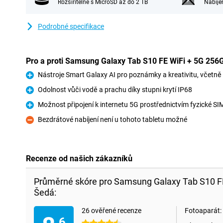
Rozšiřitelné s MicroSD až do 2 TB
Nabíje
Podrobné specifikace
Pro a proti Samsung Galaxy Tab S10 FE WiFi + 5G 25
Nástroje Smart Galaxy AI pro poznámky a kreativitu, včetně
Pro
Odolnost vůči vodě a prachu díky stupni krytí IP68
Pro
Možnost připojení k internetu 5G prostřednictvím fyzické SI
Pro
Bezdrátové nabíjení není u tohoto tabletu možné
Proti
Recenze od našich zákazníků
Průměrné skóre pro Samsung Galaxy Tab S10 F
Šedá:
26 ověřené recenze
Fotoaparát:
,6