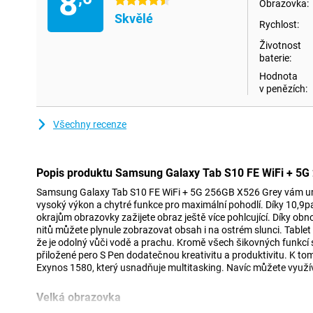
8
4.5 hvězdičky
Obrazovka:
Skvělé
Rychlost:
Životnost
baterie:
Hodnota
v penězích:
Všechny recenze
Popis produktu Samsung Galaxy Tab S10 FE WiFi + 5
Samsung Galaxy Tab S10 FE WiFi + 5G 256GB X526 Grey vám umož
vysoký výkon a chytré funkce pro maximální pohodlí. Díky 10,9p
okrajům obrazovky zažijete obraz ještě více pohlcující. Díky obn
nitů můžete plynule zobrazovat obsah i na ostrém slunci. Tablet
že je odolný vůči vodě a prachu. Kromě všech šikovných funkcí s
přiložené pero S Pen dodatečnou kreativitu a produktivitu. K t
Exynos 1580, který usnadňuje multitasking. Navíc můžete využ
Velká obrazovka