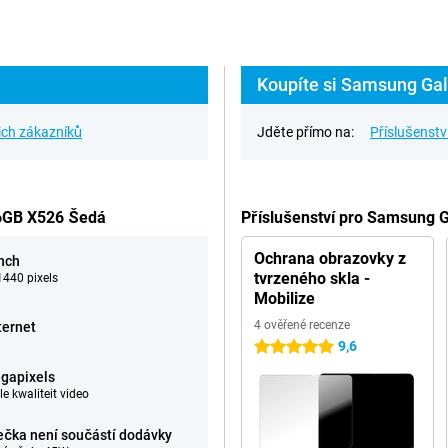
Koupíte si Samsung Gal
ich zákazníků
Jděte přímo na:
Příslušenstv
56GB X526 Šedá
Příslušenství pro Samsung 
Ochrana obrazovky z
inch
tvrzeného skla -
440 pixels
Mobilize
4 ověřené recenze
ternet
9,6
5 hvězdičky
gapixels
e kwaliteit video
ečka není součástí dodávky