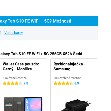
axy Tab S10 FE WiFi + 5G? Možnosti:
í
Volba barev
Galaxy Tab S10 FE WiFi + 5G 256GB X526 Šedá
Wallet Case pouzdro
Rychlonabíječka -
Černý - Mobilize
Samsung
6 ověřené recenze
203 ověřené recenze
7,8
8,9
4 hvězdičky
4.5 hvězdičky