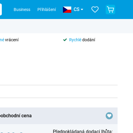
CS
Business
Přihlášení
tné
vrácení
Rychlé
dodání
obchodní cena
Předpokládaná dodací lhůta: