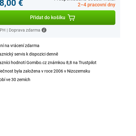
8,00 €
2–4 pracovní dny
Přidat do košíku
DPH
|
Doprava zdarma
ní na vrácení zdarma
znický servis k dispozici denně
zníci hodnotí Gomibo.cz známkou 8,8 na Trustpilot
ečnost byla založena v roce 2006 v Nizozemsku
obí ve 30 zemích