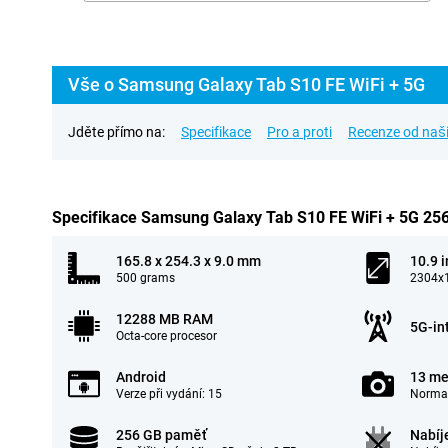
Vše o Samsung Galaxy Tab S10 FE WiFi + 5G
Jděte přímo na:
Specifikace
Pro a proti
Recenze od naš
Specifikace Samsung Galaxy Tab S10 FE WiFi + 5G 2
165.8 x 254.3 x 9.0 mm
10.9 
500 grams
2304x1
12288 MB RAM
5G-in
Octa-core procesor
Android
13 me
Verze při vydání: 15
Normal
256 GB paměť
Nabíj