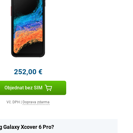
252,00 €
Objednat bez SIM
Vč. DPH
|
Doprava zdarma
g Galaxy Xcover 6 Pro?