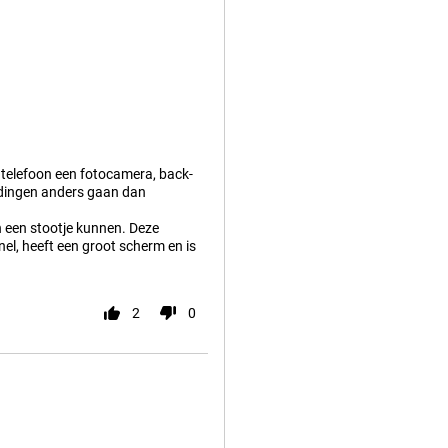
en telefoon een fotocamera, back-
 dingen anders gaan dan
 een stootje kunnen. Deze
nel, heeft een groot scherm en is
2
0