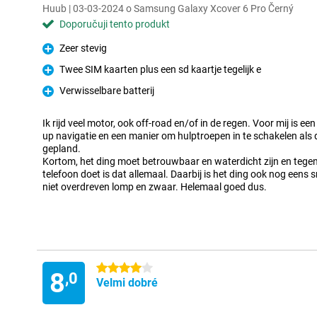
Huub | 03-03-2024 o Samsung Galaxy Xcover 6 Pro Černý
Doporučuji tento produkt
Zeer stevig
Pro
Twee SIM kaarten plus een sd kaartje tegelijk e
Pro
Verwisselbare batterij
Pro
Ik rijd veel motor, ook off-road en/of in de regen. Voor mij is e
up navigatie en een manier om hulptroepen in te schakelen als
gepland.
Kortom, het ding moet betrouwbaar en waterdicht zijn en tegen
telefoon doet is dat allemaal. Daarbij is het ding ook nog eens s
niet overdreven lomp en zwaar. Helemaal goed dus.
4 hvězdičky
8
,0
Velmi dobré