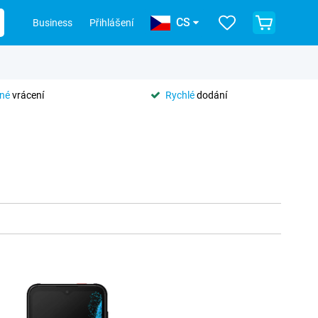
CS
Business
Přihlášení
tné
vrácení
Rychlé
dodání