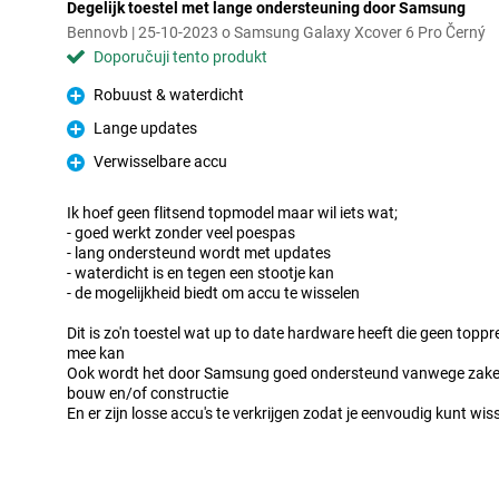
Degelijk toestel met lange ondersteuning door Samsung
Bennovb | 25-10-2023 o Samsung Galaxy Xcover 6 Pro Černý
Doporučuji tento produkt
Robuust & waterdicht
Pro
Lange updates
Pro
Verwisselbare accu
Pro
Ik hoef geen flitsend topmodel maar wil iets wat;
- goed werkt zonder veel poespas
- lang ondersteund wordt met updates
- waterdicht is en tegen een stootje kan
- de mogelijkheid biedt om accu te wisselen
Dit is zo'n toestel wat up to date hardware heeft die geen topp
mee kan
Ook wordt het door Samsung goed ondersteund vanwege zakelij
bouw en/of constructie
En er zijn losse accu's te verkrijgen zodat je eenvoudig kunt wis