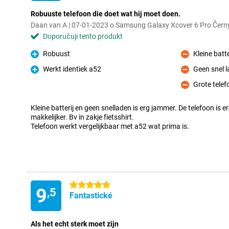
Robuuste telefoon die doet wat hij moet doen.
Daan van A | 07-01-2023 o Samsung Galaxy Xcover 6 Pro Čern
Doporučuji tento produkt
Robuust
Kleine batte
Pro
Proti
Werkt identiek a52
Geen snel l
Pro
Proti
Grote telef
Proti
Kleine batterij en geen snelladen is erg jammer. De telefoon is 
makkelijker. Bv in zakje fietsshirt.
Telefoon werkt vergelijkbaar met a52 wat prima is.
5 hvězdičky
9
,5
Fantastické
Als het echt sterk moet zijn