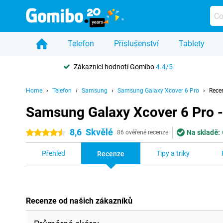
Telefon
Příslušenství
Tablety
Zákazníci hodnotí Gomibo
4.4/5
Home
Telefon
Samsung
Samsung Galaxy Xcover 6 Pro
Rece
Samsung Galaxy Xcover 6 Pro 
8,6
Skvělé
Na skladě:
4.5 hvězdičky
86 ověřené recenze
Přehled
Tipy a triky
Recenze
Recenze od našich zákazníků