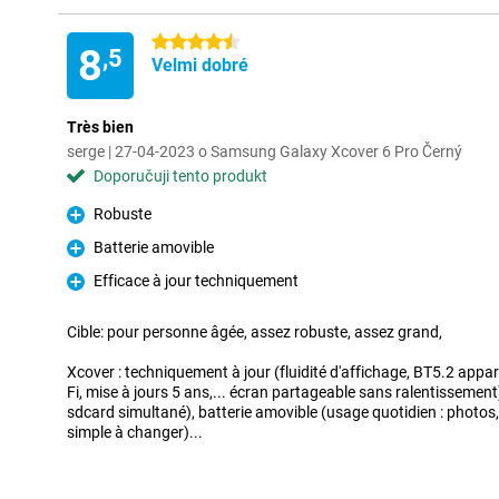
4.5 hvězdičky
8
,5
Velmi dobré
Très bien
serge | 27-04-2023 o Samsung Galaxy Xcover 6 Pro Černý
Doporučuji tento produkt
Robuste
Pro
Batterie amovible
Pro
Efficace à jour techniquement
Pro
Cible: pour personne âgée, assez robuste, assez grand,
Xcover : techniquement à jour (fluidité d'affichage, BT5.2 apparei
Fi, mise à jours 5 ans,... écran partageable sans ralentissement),
sdcard simultané), batterie amovible (usage quotidien : photos, 
simple à changer)...