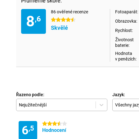
Průměrné skóre:
86 ověřené recenze
Fotoaparát:
8
,6
4.5 hvězdičky
Obrazovka:
Skvělé
Rychlost:
Životnost
baterie:
Hodnota
v penězích:
Řazeno podle:
Jazyk:
Nejužitečnější
Všechny jaz
3.5 hvězdičky
6
,5
Hodnocení