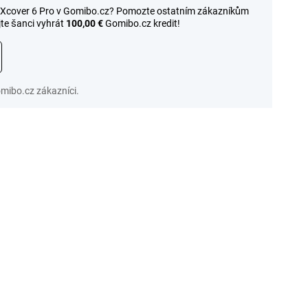
y Xcover 6 Pro v Gomibo.cz? Pomozte ostatním zákazníkům
jte šanci vyhrát
100,00 €
Gomibo.cz kredit!
ibo.cz zákazníci.