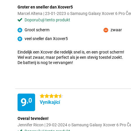
Groter en sneller dan Xcover5
Marcel Altena | 23-01-2023 o Samsung Galaxy Xcover 6 Pro Če
Doporučuji tento produkt
Groot scherm
zwaar
Pro
Proti
veel sneller dan Xcover5
Pro
Eindelijk een Xcover die redelijk snel is, en een groot scherm!
Wel wat zwaar, maar perfect als je een stevig toestel zoekt.
De batterij is nog te vervangen!
4.5 hvězdičky
9
,0
Vynikající
Overal tevreden!
Jennifer Ricon | 29-02-2024 o Samsung Galaxy Xcover 6 Pro Č