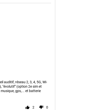
l auditif, réseau 2, 3, 4, 5G, Wi-
 "évolutif" (option 2e sim et
musique, gps,... et batterie
2
0