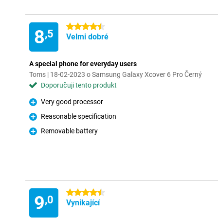
4.5 hvězdičky
8
,5
Velmi dobré
A special phone for everyday users
Toms | 18-02-2023 o Samsung Galaxy Xcover 6 Pro Černý
Doporučuji tento produkt
Very good processor
Pro
Reasonable specification
Pro
Removable battery
Pro
4.5 hvězdičky
9
,0
Vynikající