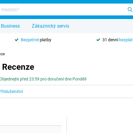
Business
Zákaznický servis
Bezpečné
platby
31 denní
bezpla
nze
- Recenze
Objednejte před 23:59 pro doručení dne Pondělí
Příslušenství