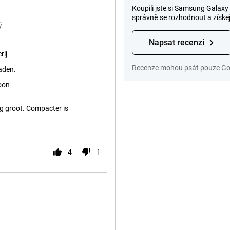
Koupili jste si Samsung Galax
správně se rozhodnout a získe
ý
Napsat recenzi
rij
Recenze mohou psát pouze Gom
aden.
oon
erg groot. Compacter is
4
1