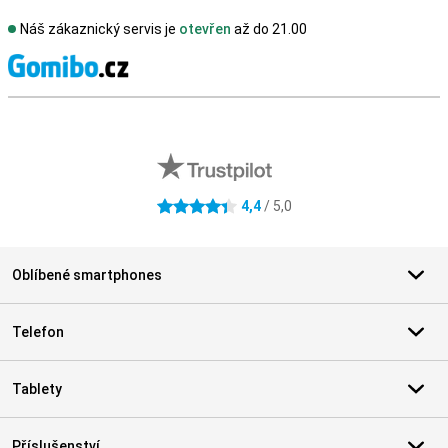
Náš zákaznický servis je
otevřen
až do 21.00
S
Externí hodnocení obchodu
4,4
/ 5,0
4.4 hvězdičky
Oblíbené smartphones
Telefon
Tablety
Příslušenství