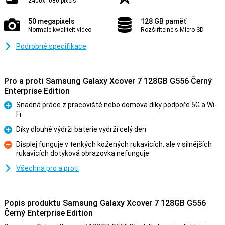
2400x1080 pixels
50 megapixels
128 GB paměť
Normale kwaliteit video
Rozšiřitelné s Micro SD
Podrobné specifikace
Pro a proti Samsung Galaxy Xcover 7 128GB G556 Černý
Enterprise Edition
Snadná práce z pracoviště nebo domova díky podpoře 5G a Wi-
Fi
Pro
Díky dlouhé výdrži baterie vydrží celý den
Pro
Displej funguje v tenkých kožených rukavicích, ale v silnějších
rukavicích dotyková obrazovka nefunguje
Proti
Všechna pro a proti
Popis produktu Samsung Galaxy Xcover 7 128GB G556
Černý Enterprise Edition