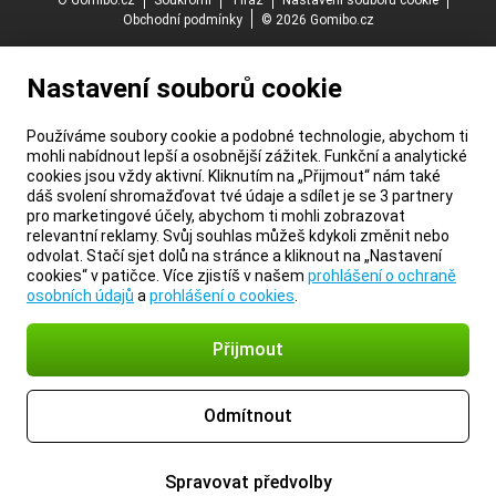
O Gomibo.cz
Soukromí
Tiráž
Nastavení souborů cookie
Obchodní podmínky
© 2026 Gomibo.cz
Nastavení souborů cookie
Používáme soubory cookie a podobné technologie, abychom ti
mohli nabídnout lepší a osobnější zážitek. Funkční a analytické
cookies jsou vždy aktivní. Kliknutím na „Přijmout“ nám také
dáš svolení shromažďovat tvé údaje a sdílet je se 3 partnery
pro marketingové účely, abychom ti mohli zobrazovat
relevantní reklamy. Svůj souhlas můžeš kdykoli změnit nebo
odvolat. Stačí sjet dolů na stránce a kliknout na „Nastavení
cookies“ v patičce. Více zjistíš v našem
prohlášení o ochraně
osobních údajů
a
prohlášení o cookies
.
Přijmout
Odmítnout
Spravovat předvolby