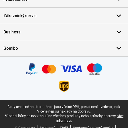
Zákaznický servis
Business
Gomibo
Certifikáty, platební metody, partneři doručovacích služeb
Právní zápatí
Ceny uvedené na této stránce jsou včetně DPH, pokud není uvedeno jinak.
V ceně nejsou náklady na dopravu.
*Dodací lhůty se nevztahují na všechny produkty nebo způsoby dopravy:
více
informací.