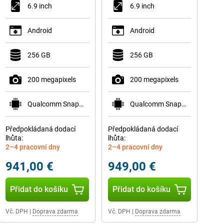
6.9 inch
6.9 inch
Android
Android
256 GB
256 GB
200 megapixels
200 megapixels
Qualcomm Snapdragon 8 Elite Gen 5 for Galaxy
Qualcomm Snapdragon 8 Elite Gen 5 for Galaxy
Předpokládaná dodací
Předpokládaná dodací
lhůta:
lhůta:
2–4 pracovní dny
2–4 pracovní dny
941,00 €
949,00 €
Přidat do košíku
Přidat do košíku
Vč. DPH
|
Doprava zdarma
Vč. DPH
|
Doprava zdarma