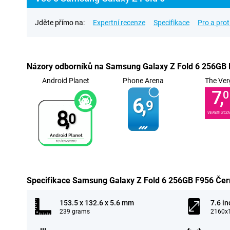
Jděte přímo na:
Expertní recenze
Specifikace
Pro a prot
Názory odborníků na Samsung Galaxy Z Fold 6 256GB
Android Planet
Phone Arena
The Ver
7,
0
6,
9
8,
VERGE SCO
0
Specifikace Samsung Galaxy Z Fold 6 256GB F956 Čer
153.5 x 132.6 x 5.6 mm
7.6 in
239 grams
2160x1