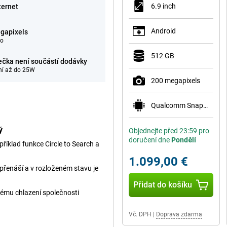
6.9 inch
ternet
Android
gapixels
eo
512 GB
ečka není součástí dodávky
ní až do 25W
200 megapixels
Qualcomm Snapdragon 8 Elite Gen 5 for Galaxy
ý
Objednejte před 23:59 pro
doručení dne
Pondělí
příklad funkce Circle to Search a
1.099,00 €
přenáší a v rozloženém stavu je
Přidat do košíku
ému chlazení společnosti
Vč. DPH
|
Doprava zdarma