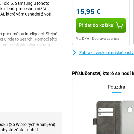
 Fold 5. Samsung u tohoto
ku, lepší procesor a nižší
15,95 €
AI, které vám usnadní život!
Přidat do košíku
a pro umělou inteligenci. Stejně
Vč. DPH
|
Doprava zdarma
í Circle to Search. Pomocí této
přímo prostřednictvím služby
bjektů! Kromě toho společnost
Zobrazit veškeré příslušenst
 z nich je například funkce
, takže někdo, kdo nemluví vaším
e Assist. Tato funkce vám pomůže
e hodně poznámek. Složka 6 Další
Příslušenství, které se hod
ografie ve dne i v noci, rychle a
 mnoho dalšího.
Pouzdra
efonu. Dvojitý pant byl zesílen,
u na obrazovce je nyní méně
 zcela složit a získat tak
lem a sklem Gorilla Glass Victus
ím a promáčknutím. Společnost
čku (25 W pro rychlé nabíjení).
sedm let aktualizací, a to jak
, abyste zůstali nabití.