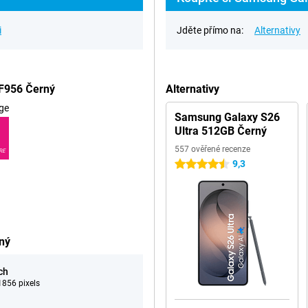
i
Jděte přímo na:
Alternativy
 F956 Černý
Alternativy
ge
Samsung Galaxy S26
Ultra 512GB Černý
557 ověřené recenze
RE
9,3
4.5 hvězdičky
ný
ch
856 pixels