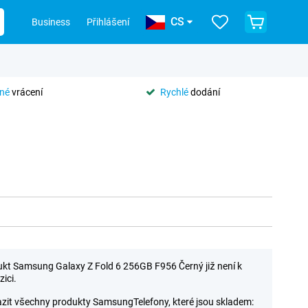
CS
Business
Přihlášení
tné
vrácení
Rychlé
dodání
kt Samsung Galaxy Z Fold 6 256GB F956 Černý již není k
zici.
zit všechny produkty SamsungTelefony, které jsou skladem: