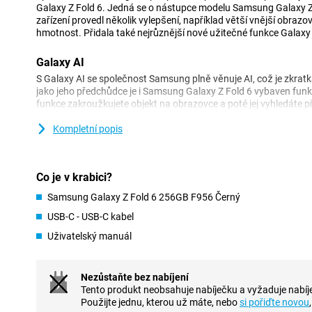
Galaxy Z Fold 6. Jedná se o nástupce modelu Samsung Galaxy Z
zařízení provedl několik vylepšení, například větší vnější obrazov
hmotnost. Přidala také nejrůznější nové užitečné funkce Galaxy 
Galaxy AI
S Galaxy AI se společnost Samsung plně věnuje AI, což je zkratk
jako jeho předchůdce je i Samsung Galaxy Z Fold 6 vybaven funkc
funkce zakroužkujete objekt na obrazovce a poté jej vyhledáte 
Google. Velký vnitřní displej také usnadňuje porovnávání více o
Samsung představila také nové funkce umělé inteligence. Jedním
Kompletní popis
Interpreter, osobní tlumočník, který okamžitě přeloží, co říkáte
jazykem, může slyšet, co říkáte! Další praktickou funkcí je Not
uspořádat a uklidit vaše poznámky. Velmi užitečné, pokud mát
Co je v krabici?
funkce umělé inteligence vám umožní pořizovat ještě krásnější fot
snadno skládat zprávy, shrnovat dlouhé texty, překládat texty a
Samsung Galaxy Z Fold 6 256GB F956 Černý
USB-C - USB-C kabel
Robustní a odolný
Uživatelský manuál
Společnost Samsung dále zlepšila odolnost tohoto skládacího tel
takže zařízení je nyní ještě odolnější vůči tlaku. Také linie ohyb
viditelná. Díky zavírání s nulovou mezerou můžete Galaxy Z Fold 6
elegantní vzhled. Vnější část je chráněna odolným hliníkovým tě
Nezůstaňte bez nabíjení
2. Díky tomu je váš smartphone dobře chráněn před poškrábán
Tento produkt neobsahuje nabíječku a vyžaduje nabíje
Samsung navíc poskytuje tomuto mobilnímu telefonu ne méně než 
Použijte jednu, kterou už máte, nebo
si pořiďte novou