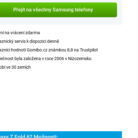
Přejít na všechny Samsung telefony
ní na vrácení zdarma
znický servis k dispozici denně
zníci hodnotí Gomibo.cz známkou 8,8 na Trustpilot
ečnost byla založena v roce 2006 v Nizozemsku
obí ve 30 zemích
axy Z Fold 6? Možnosti: