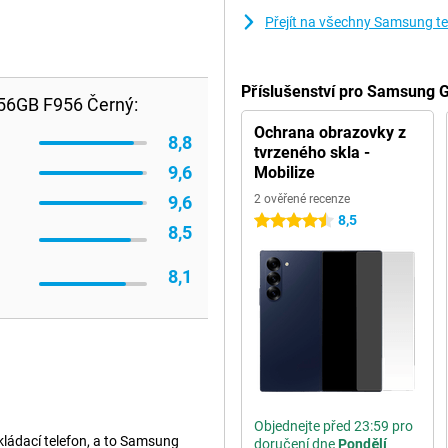
Přejít na všechny Samsung te
Příslušenství pro Samsung 
56GB F956 Černý:
Ochrana obrazovky z
8,8
tvrzeného skla -
9,6
Mobilize
9,6
2 ověřené recenze
8,5
4.5 hvězdičky
8,5
8,1
Objednejte před 23:59 pro
kládací telefon, a to Samsung
doručení dne
Pondělí