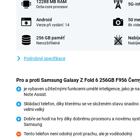
12288 MB RAM
5G-in
Octa-core procesor
Android
50 me
Verze při vydání: 14
8k vid
256 GB paměť
Nabíj
Nerozšiřitelné
Nabíje
Podrobné specifikace
Pro a proti Samsung Galaxy Z Fold 6 256GB F956 Čern
je vybaven užitečnými funkcemi umělé inteligence, jako je na
Note Assist.
Pro
Skládací telefon, díky kterému se ve složeném stavu snadno 
velmi velký
Pro
Dobře se hodí na hry díky dobrému procesoru a novému syst
Samsung
Pro
Tento telefon není odolný proti prachu, ale je voděodolný
Proti