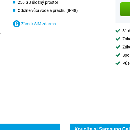
256 GB úložný prostor
Odolné vůči vodě a prachu (IP48)
Zámek SIM zdarma
31 d
Záka
Záka
Spol
Půs
Koupíte si Samsung Gal