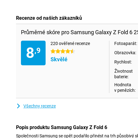
Recenze od našich zákazníků
Průměrné skóre pro Samsung Galaxy Z Fold 6 2
220 ověřené recenze
Fotoaparát:
8
,9
4.5 hvězdičky
Obrazovka:
Skvělé
Rychlost:
Životnost
baterie:
Hodnota
v penězích:
Všechny recenze
Popis produktu Samsung Galaxy Z Fold 6
Společnosti Samsung se opět podařilo přinést na trh působivý s