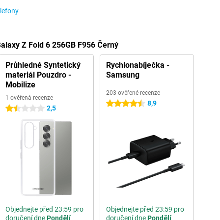
lefony
Galaxy Z Fold 6 256GB F956 Černý
Průhledné Syntetický
Rychlonabíječka -
materiál Pouzdro -
Samsung
Mobilize
203 ověřené recenze
1 ověřená recenze
8,9
4.5 hvězdičky
2,5
1.5 hvězdičky
Objednejte před 23:59 pro
Objednejte před 23:59 pro
doručení dne
Pondělí
doručení dne
Pondělí