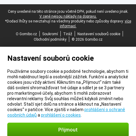
Právní zápatí
Ceny uvedené na této stránce jsou včetně DPH, pokud není uvedeno jinak.
V ceně nejsou náklady na dopravu.
*Dodací lhůty se nevztahují na všechny produkty nebo způsoby dopravy:
více
informací.
O Gomibo.cz
Soukromí
Tiráž
Nastavení souborů cookie
Obchodní podmínky
© 2026 Gomibo.cz
Nastavení souborů cookie
Používáme soubory cookie a podobné technologie, abychom ti
mohli nabídnout lepší a osobnější zážitek. Funkční a analytické
cookies jsou vždy aktivní. Kliknutím na „Přijmout“ nám také
dáš svolení shromažďovat tvé údaje a sdílet je se 3 partnery
pro marketingové účely, abychom ti mohli zobrazovat
relevantní reklamy. Svůj souhlas můžeš kdykoli změnit nebo
odvolat. Stačí sjet dolů na stránce a kliknout na „Nastavení
cookies“ v patičce. Více zjistíš v našem
prohlášení o ochraně
osobních údajů
a
prohlášení o cookies
.
Přijmout