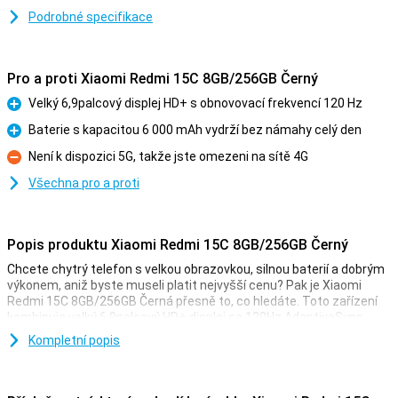
Podrobné specifikace
Pro a proti Xiaomi Redmi 15C 8GB/256GB Černý
Velký 6,9palcový displej HD+ s obnovovací frekvencí 120 Hz
Pro
Baterie s kapacitou 6 000 mAh vydrží bez námahy celý den
Pro
Není k dispozici 5G, takže jste omezeni na sítě 4G
Proti
Všechna pro a proti
Popis produktu Xiaomi Redmi 15C 8GB/256GB Černý
Chcete chytrý telefon s velkou obrazovkou, silnou baterií a dobrým
výkonem, aniž byste museli platit nejvyšší cenu? Pak je Xiaomi
Redmi 15C 8GB/256GB Černá přesně to, co hledáte. Toto zařízení
kombinuje velký 6,9palcový HD+ displej se 120Hz AdaptiveSync,
50Mpx duální fotoaparát s nočním režimem a výkonnou 6 000mAh
Kompletní popis
baterii, která podporuje i 33W rychlé nabíjení. Když k tomu přidáte
čipset MediaTek Helio G81 Ultra a rozšiřitelnou paměť, získáte
chytrou volbu pro každodenní používání.