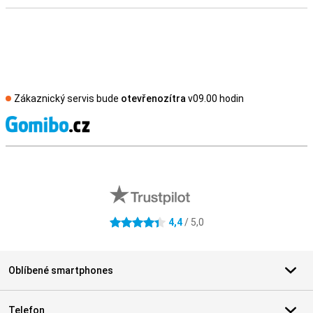
Zákaznický servis bude
otevřenozítra
v09.00 hodin
S
Externí hodnocení obchodu
4,4
/ 5,0
4.4 hvězdičky
Oblíbené smartphones
Telefon