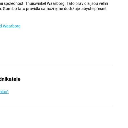
společnosti Thuiswinkel Waarborg. Tato pravidla jsou velmi
ů. Gomibo tato pravidla samozřejmě dodržuje, abyste přesně
el Waarborg
dnikatele
mibo)