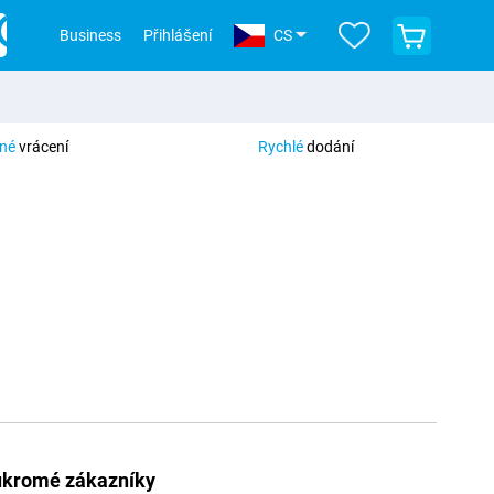
Zobrazit
Business
Přihlášení
CS
nákupní
košík
tné
vrácení
Rychlé
dodání
ukromé zákazníky