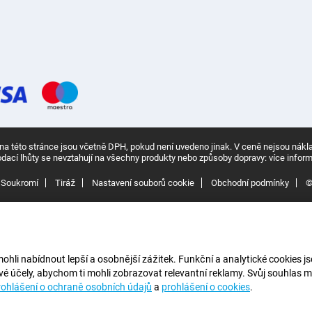
a této stránce jsou včetně DPH, pokud není uvedeno jinak.
V ceně nejsou nákl
dací lhůty se nevztahují na všechny produkty nebo způsoby dopravy:
více inform
Soukromí
Tiráž
Nastavení souborů cookie
Obchodní podmínky
©
i nabídnout lepší a osobnější zážitek. Funkční a analytické cookies jso
vé účely, abychom ti mohli zobrazovat relevantní reklamy. Svůj souhlas m
rohlášení o ochraně osobních údajů
a
prohlášení o cookies
.