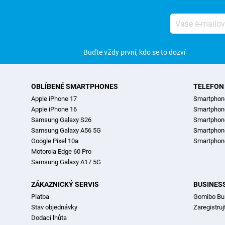
Vaše
e-
mailová
adresa
Buďte vždy první, kdo se to dozví
OBLÍBENÉ SMARTPHONES
TELEFON
Apple iPhone 17
Smartphon
Apple iPhone 16
Smartpho
Samsung Galaxy S26
Smartphon
Samsung Galaxy A56 5G
Smartphon
Google Pixel 10a
Smartphon
Motorola Edge 60 Pro
Samsung Galaxy A17 5G
ZÁKAZNICKÝ SERVIS
BUSINES
Platba
Gomibo Bu
Stav objednávky
Zaregistruj
Dodací lhůta