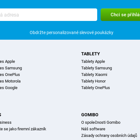
Obdržte personalizované slevové poukázky
TABLETY
es Apple
Tablety Apple
nes Samsung
Tablety Samsung
es OnePlus
Tablety Xiaomi
es Motorola
Tablety Honor
es Google
Tablety OnePlus
S
GOMIBO
siness
O společnosti Gomibo
te se jako firemní zákazník
Náš software
Zásady ochrany osobních údajů