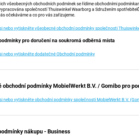
ich všeobecných obchodních podmínek se řídíme obchodními podmínkami 
 vypracována společností Thuiswinkel Waarborg a Sdružením spotřebitel
 vás očekáváme a co pro vás zařizujeme.
si nebo vytiskněte všeobecné obchodní podmínky společnosti Thuiswink
podmínky pro doručení na soukromá odběrná místa
si nebo vytiskněte dodatečné Obchodní podmínky
 obchodní podmínky MobielWerkt B.V. / Gomibo pro po
si nebo vytiskněte obchodní podmínky společnosti MobielWerkt B.V. (Go
podmínky nákupu - Business