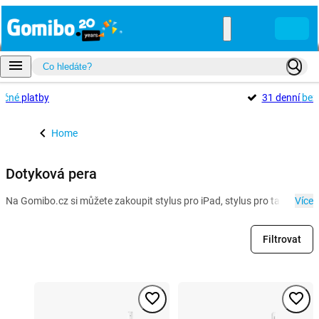
ečné
platby
31 denní
bez
Home
Dotyková pera
Na Gomibo.cz si můžete zakoupit stylus pro iPad, stylus pro tablet Sam
Více
Filtrovat