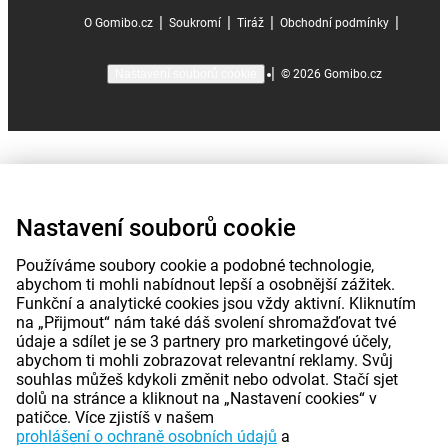
|
|
|
|
O Gomibo.cz
Soukromí
Tiráž
Obchodní podmínky
|
©
2026
Gomibo.cz
Nastavení souborů cookie
Nastavení souborů cookie
Používáme soubory cookie a podobné technologie,
abychom ti mohli nabídnout lepší a osobnější zážitek.
Funkční a analytické cookies jsou vždy aktivní. Kliknutím
na „Přijmout“ nám také dáš svolení shromažďovat tvé
údaje a sdílet je se 3 partnery pro marketingové účely,
abychom ti mohli zobrazovat relevantní reklamy. Svůj
souhlas můžeš kdykoli změnit nebo odvolat. Stačí sjet
dolů na stránce a kliknout na „Nastavení cookies“ v
patičce. Více zjistíš v našem
prohlášení o ochraně osobních údajů
a