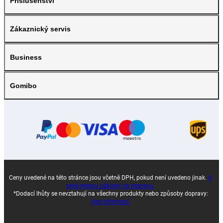
Příslušenství
Zákaznický servis
Business
Gomibo
Ceny uvedené na této stránce jsou včetně DPH, pokud není uvedeno jinak.
V
ceně nejsou náklady na dopravu.
*Dodací lhůty se nevztahují na všechny produkty nebo způsoby dopravy:
více informací.