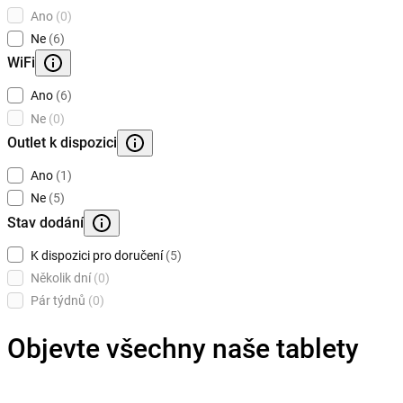
Ano
(0)
Ne
(6)
WiFi
Ano
(6)
Ne
(0)
Outlet k dispozici
Ano
(1)
Ne
(5)
Stav dodání
K dispozici pro doručení
(5)
Několik dní
(0)
Pár týdnů
(0)
Objevte všechny naše tablety