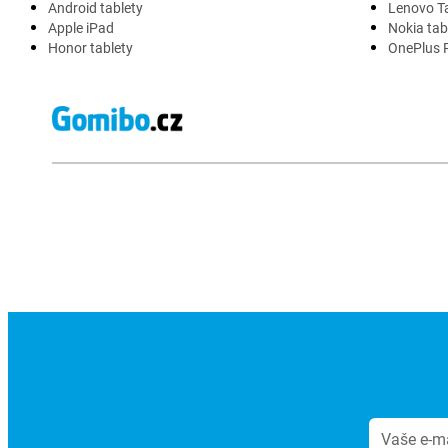
Android tablety
Lenovo T
Apple iPad
Nokia tab
Honor tablety
OnePlus 