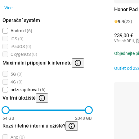
Více
Honor Pad
Operační systém
9.4
(22)
Android
(6)
239,00 €
iOS
(0)
Včetně DPH
,
D
iPadOS
(0)
Objednejte p
OxygenOS
(0)
Maximální připojení k internetu
Outlet od
22
5G
(0)
4G
(0)
nelze aplikovat
(6)
Vnitřní úložiště
64 GB
2048 GB
Rozšiřitelné interní úložiště?
Ano
(0)