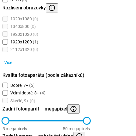
Rozlišení obrazovky
1920x1080
(0)
1340x800
(0)
1920x1020
(0)
1920x1200
(1)
2112x1320
(0)
Více
Kvalita fotoaparátu (podle zákazníků)
Dobré, 7+
(5)
Velmi dobré, 8+
(4)
Skvělé, 9+
(0)
Zadní fotoaparát – megapixel
5 megapixels
50 megapixels