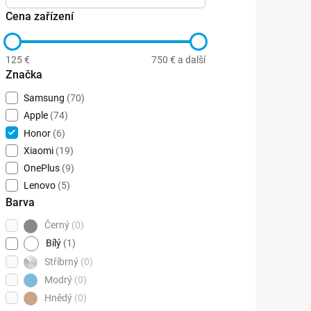
Cena zařízení
125 €
750 € a další
Značka
Samsung
(70)
Apple
(74)
Honor
(6)
Xiaomi
(19)
OnePlus
(9)
Lenovo
(5)
Barva
Černý
(0)
Bílý
(1)
Stříbrný
(0)
Modrý
(0)
Hnědý
(0)