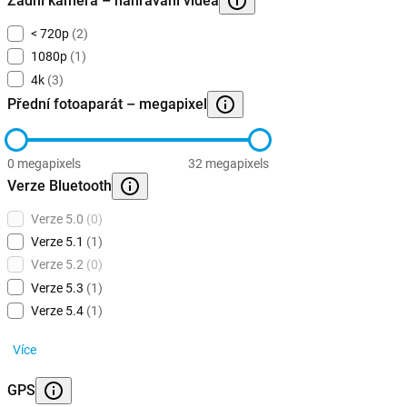
Zadní kamera – nahrávání videa
< 720p
(2)
1080p
(1)
4k
(3)
Přední fotoaparát – megapixel
0 megapixels
32 megapixels
Verze Bluetooth
Verze 5.0
(0)
Verze 5.1
(1)
Verze 5.2
(0)
Verze 5.3
(1)
Verze 5.4
(1)
Více
GPS