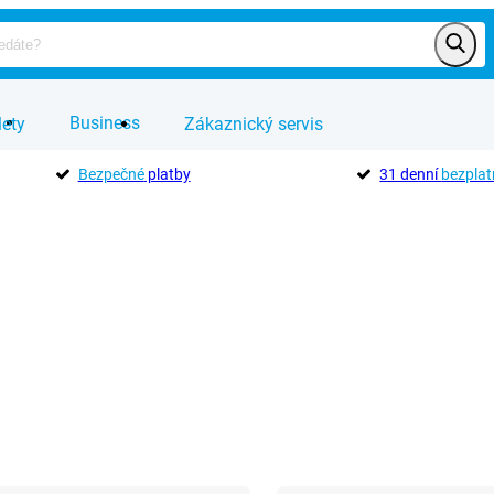
Business
lety
Zákaznický servis
Bezpečné
platby
31 denní
bezplat