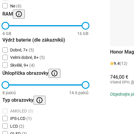
Ne
(6)
RAM
4 GB
16 GB
Výdrž baterie (dle zákazníků)
Dobré, 7+
(5)
Honor Mag
Velmi dobré, 8+
(5)
9.4
(12)
Skvělé, 9+
(4)
Úhlopříčka obrazovky
746,00 €
Včetně DPH
,
D
8 palců
14.6 palců
Objednejte p
Typ obrazovky
AMOLED
(0)
IPS-LCD
(1)
LCD
(2)
OLED
(3)