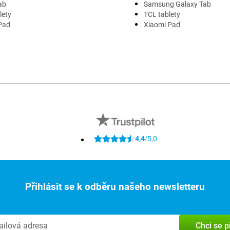
ab
Samsung Galaxy Tab
lety
TCL tablety
Pad
Xiaomi Pad
4,4
5,0
/
Přihlásit se k odběru našeho newsletteru
Chci se p