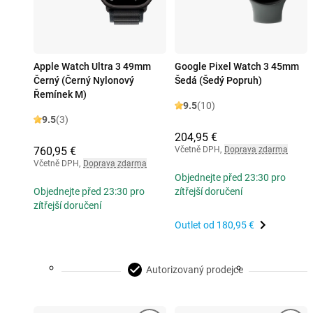
Apple Watch Ultra 3 49mm
Google Pixel Watch 3 45mm
Černý (Černý Nylonový
Šedá (Šedý Popruh)
Řemínek M)
9.5
(10)
9.5
(3)
204,95 €
760,95 €
Včetně DPH
,
Doprava zdarma
Včetně DPH
,
Doprava zdarma
Objednejte před 23:30 pro
Objednejte před 23:30 pro
zítřejší doručení
zítřejší doručení
Outlet od
180,95 €
Autorizovaný prodejce