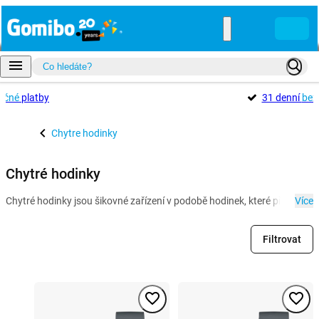
ečné
platby
31 denní
bez
Chytre hodinky
Chytré hodinky
Chytré hodinky jsou šikovné zařízení v podobě hodinek, které připojíte
Více
Filtrovat