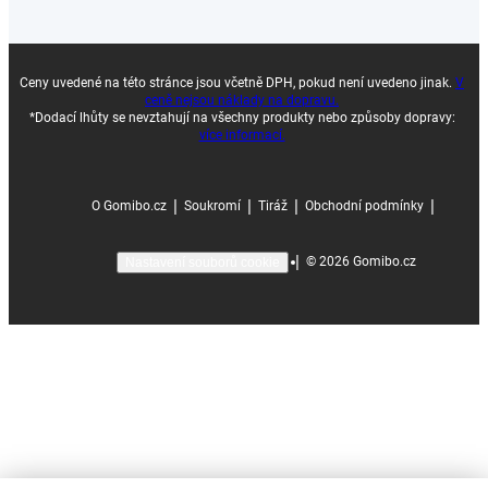
Ceny uvedené na této stránce jsou včetně DPH, pokud není uvedeno jinak.
V
ceně nejsou náklady na dopravu.
*Dodací lhůty se nevztahují na všechny produkty nebo způsoby dopravy:
více informací.
|
|
|
|
O Gomibo.cz
Soukromí
Tiráž
Obchodní podmínky
|
©
2026
Gomibo.cz
Nastavení souborů cookie