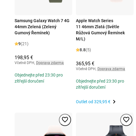
Samsung Galaxy Watch 7 4G
Apple Watch Series
44mm Zelená (Zelený
11 46mm Zlatá (Světle
Gumový Řemínek)
Růžová Gumový Řemínek
M/L)
9
(21)
8.8
(5)
198,95 €
Včetně DPH
,
Doprava zdarma
365,95 €
Včetně DPH
,
Doprava zdarma
Objednejte před 23:30 pro
zítřejší doručení
Objednejte před 23:30 pro
zítřejší doručení
Outlet od
329,95 €