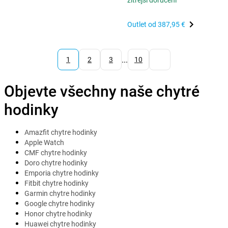
zítřejší doručení
Outlet od
387,95 €
...
1
2
3
10
Objevte všechny naše chytré
hodinky
Amazfit chytre hodinky
Apple Watch
CMF chytre hodinky
Doro chytre hodinky
Emporia chytre hodinky
Fitbit chytre hodinky
Garmin chytre hodinky
Google chytre hodinky
Honor chytre hodinky
Huawei chytre hodinky