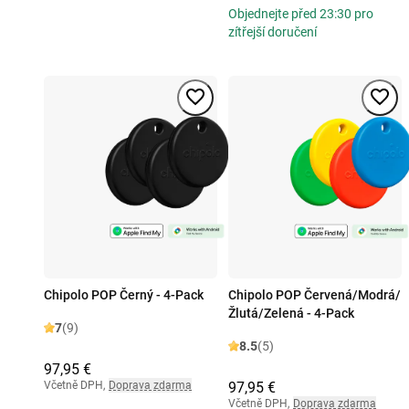
Objednejte před 23:30 pro
zítřejší doručení
Chipolo POP Černý - 4-Pack
Chipolo POP Červená/Modrá/
Žlutá/Zelená - 4-Pack
7
(9)
8.5
(5)
97,95 €
Včetně DPH
,
Doprava zdarma
97,95 €
Včetně DPH
,
Doprava zdarma