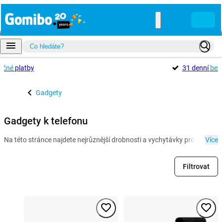
ečné
platby
31 denní
bez
Gadgety
Gadgety k telefonu
Na této stránce najdete nejrůznější drobnosti a vychytávky pro opravd
Více
Filtrovat