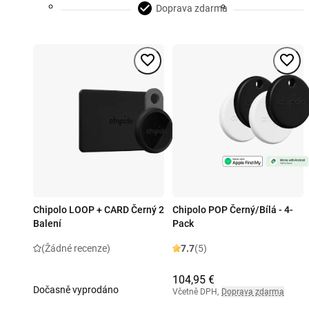
Doprava zdarma
Chipolo LOOP + CARD Černý 2
Chipolo POP Černý/Bílá - 4-
Balení
Pack
(Žádné recenze)
7.7
(5)
104,95 €
Dočasně vyprodáno
Včetně DPH
,
Doprava zdarma