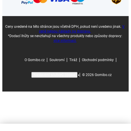
Ceny uvedené na této stránce jsou včetně DPH, pokud není uvedeno jinak.
V
ceně nejsou náklady na dopravu.
*Dodací lhůty se nevztahují na všechny produkty nebo způsoby dopravy:
více informací.
|
|
|
|
O Gomibo.cz
Soukromí
Tiráž
Obchodní podmínky
|
©
2026
Gomibo.cz
Nastavení souborů cookie