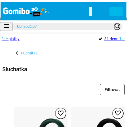
ečné
platby
31 denní
bez
sluchátka
Sluchatka
Filtrovat