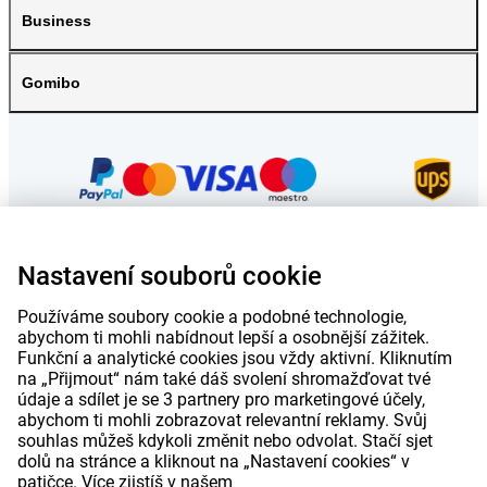
Business
Gomibo
Nastavení souborů cookie
Ceny uvedené na této stránce jsou včetně DPH, pokud není uvedeno jinak.
V
ceně nejsou náklady na dopravu.
Používáme soubory cookie a podobné technologie,
*Dodací lhůty se nevztahují na všechny produkty nebo způsoby dopravy:
abychom ti mohli nabídnout lepší a osobnější zážitek.
více informací.
Funkční a analytické cookies jsou vždy aktivní. Kliknutím
na „Přijmout“ nám také dáš svolení shromažďovat tvé
údaje a sdílet je se 3 partnery pro marketingové účely,
|
|
|
|
O Gomibo.cz
Soukromí
Tiráž
Obchodní podmínky
abychom ti mohli zobrazovat relevantní reklamy. Svůj
souhlas můžeš kdykoli změnit nebo odvolat. Stačí sjet
dolů na stránce a kliknout na „Nastavení cookies“ v
|
©
2026
Gomibo.cz
Nastavení souborů cookie
patičce. Více zjistíš v našem